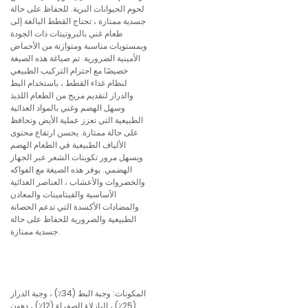
لحوم الحيوانات البرية. للحفاظ على حالة
جسدية ممتازة ، تحتاج القطط البالغة إلى
طعام غني بالبروتينات ذات الجودة
وبمستويات مناسبة ومتوازنة من الأحماض
الأمينية الضرورية. تم صياغة هذه الصيغة
خصيصًا مع احترام التركيب الطبيعي
لنظام غذاء القطط ، باستخدام البط
والدراز لتقديم مزيج من الطعام اللذيذ
وسهل الهضم وغني بالمواد الغذائية
الطبيعية التي تعزز عملية الأيض وتحافظ
على حالة ممتازة. يحسن ارتفاع محتوى
الألياف الطبيعية في الطعام الهضم
ويسهل مرور تكوينات الشعر عبر الجهاز
الهضمي. يوفر هذه الصيغة مع الفواكه
والخضروات والأعشاب ، العناصر الغذائية
الأساسية والفيتامينات والمعادن
والمضادات الأكسدة التي تدعم الحصانة
الطبيعية والضرورية للحفاظ على حالة
جسدية ممتازة.
المكونات: وجبة البط (34٪) ، وجبة الدراز
(25٪) ، البازلاء الصفراء (12٪) ، دهون