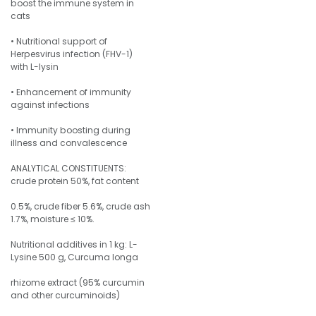
boost the immune system in
cats
• Nutritional support of
Herpesvirus infection (FHV-1)
with L-lysin
• Enhancement of immunity
against infections
• Immunity boosting during
illness and convalescence
ANALYTICAL CONSTITUENTS:
crude protein 50%, fat content
0.5%, crude fiber 5.6%, crude ash
1.7%, moisture ≤ 10%.
Nutritional additives in 1 kg: L-
Lysine 500 g, Curcuma longa
rhizome extract (95% curcumin
and other curcuminoids)