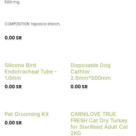
500 mg.
COMPOSITION: tapioca starch,
0.00
SR
Silicone Bird
Disposable Dog
Endotracheal Tube -
Cathter
1.0mm
2.6mm*500mm
0.00
SR
0.00
SR
Pet Grooming Kit
CARNILOVE TRUE
FRESH Cat Dry Turkey
0.00
SR
for Sterilised Adult Cat
2KG