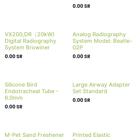
0.00
SR
VX200,DR（20kW)
Analog Radiography
Digital Radiography
System Model: Beatle-
System Browiner
02P
0.00
SR
0.00
SR
Silicone Bird
Large Airway Adapter
Endotracheal Tube -
Set Standard
6.0mm
0.00
SR
0.00
SR
M-Pet Sand Freshener
Printed Elastic