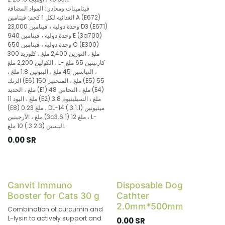
فيتامينات ومعادن: المواد المضافة
الغذائية لكل 1 كجم: فيتامين A (E672)
23,000 وحدة دولية ، فيتامين D3 (E671)
940 وحدة دولية ، فيتامين E (3a700)
650 وحدة دولية ، فيتامين C (E300)
300 ملغ ، التورين 2,400 ملغ ، كلوريد
الكولين 2,200 ملغ ، L- كارنيتين 65 ملغ
، النياسين 45 ملغ ، البيوتين 1.8 ملغ ،
الزنك (E6) 150 ملغ ، المنجنيز (E5) 55
ملغ ، الحديد (E1) 48 ملغ ، النحاس (E4)
11 ملغ ، اليود (E2) 3.8 ملغ ، السيلينيوم
(E8) 0.23 ملغ ، DL-ميثيونين (3.1.1.) 14
ملغ ، الأرجينين (3c3.6.1) 12 ملغ ، L-
اليسين (3.2.3.) 10 ملغ.
0.00
SR
Canvit Immuno
Disposable Dog
Booster for Cats 30 g
Cathter
2.0mm*500mm
Combination of curcumin and
L-lysin to actively support and
0.00
SR