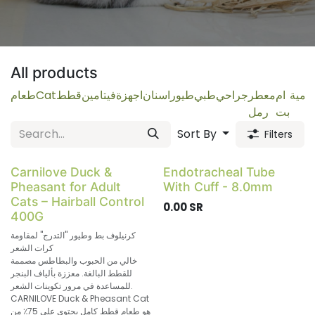
All products
لكمية
ام
معطر
جراحي
طبي
طيور
اسنان
اجهزة
فيتامين
قطط
Cat
طعام
بت
رمل
Sort By
Filters
Sale
Carnilove Duck &
Endotracheal Tube
Pheasant for Adult
With Cuff - 8.0mm
Cats – Hairball Control
0.00
SR
400G
كرنيلوف بط وطيور "التدرج" لمقاومة
كرات الشعر
خالي من الحبوب والبطاطس مصممة
للقطط البالغة. معززة بألياف البنجر
للمساعدة في مرور تكوينات الشعر.
CARNILOVE Duck & Pheasant Cat
هو طعام قطط كامل يحتوي على 75٪ من