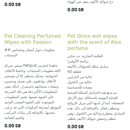
دع حيوانك الأليف يجف في الهواء.
0.00
SR
0.00
SR
Pet Cleaning Perfumed
Pet Shine wet wipes
Wipes with Passion
with the scent of Aloe
perfume
## معلومات حول أسعار وخصائص
المنتجات
العلامة التجارية: بت شاين
برائحة الألوفيرا
تسعى شركة PetSpot جاهدةً لتحديث
مناديل مبللة للحيوانات الأليفة
كافة معلومات المنتجات، وخاصةً الأعلاف
40 قطعة
الحيوانية، بشكل منتظم. إلا أن مصنعي
خالية من البارابين
الأعلاف يواظبون على تعديل وتحسين
خالية من الكحول
وصفات منتجاتهم باستمرار، لذلك تبقى
مضادة للحساسية
المعلومات الأكثر دقة هي تلك المدرجة
تم صنع هذه المناديل المبللة الصحية
على العبوة نفسها. تعتبر المعلومات
للعناية اليومية بأصدقائك ذوي الأرجل
الموجودة على العبوة المصدر الوحيد
المفضلة، كما أن لديها تأثير مزيل للروائح
الموثوق لمعرفة المكونات التي قد ترغب
ومنظف فعال. بالإضافة الى ذلك، هذه
بتجنبها، بالإضافة إلى بيانات التركيب
المناديل معطرة وخالية من الكحول، وهي
والقيم الغذائية.
تنظف وتنعش حيوانك الأليف بلطف.
0.00
SR
0.00
SR