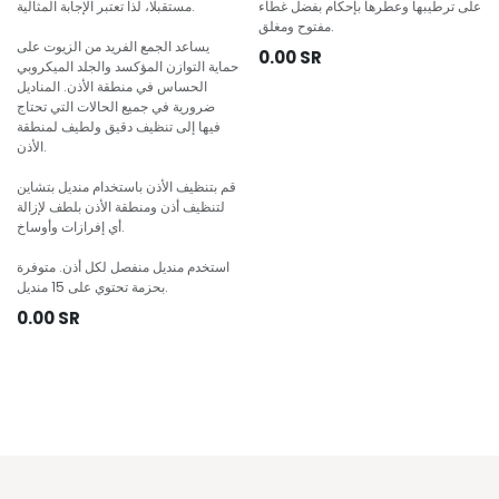
على ترطيبها وعطرها بإحكام بفضل غطاء
مستقبلا، لذا تعتبر الإجابة المثالية.
مفتوح ومغلق.
يساعد الجمع الفريد من الزيوت على
0.00
SR
حماية التوازن المؤكسد والجلد الميكروبي
الحساس في منطقة الأذن. المناديل
ضرورية في جميع الحالات التي تحتاج
فيها إلى تنظيف دقيق ولطيف لمنطقة
الأذن.
قم بتنظيف الأذن باستخدام منديل بتشاين
لتنظيف أذن ومنطقة الأذن بلطف لإزالة
أي إفرازات وأوساخ.
استخدم منديل منفصل لكل أذن. متوفرة
بحزمة تحتوي على 15 منديل.
0.00
SR