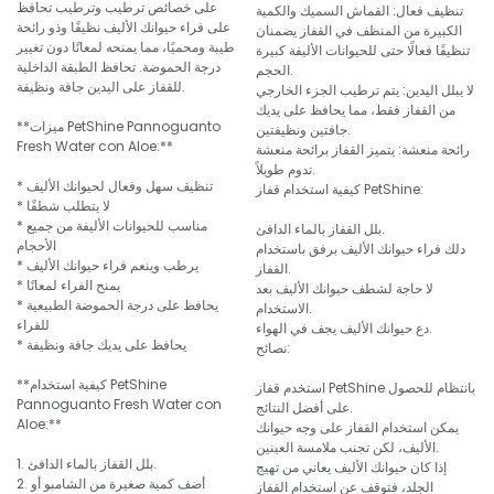
على خصائص ترطيب وترطيب تحافظ
تنظيف فعال: القماش السميك والكمية
على فراء حيوانك الأليف نظيفًا وذو رائحة
الكبيرة من المنظف في القفاز يضمنان
طيبة ومحميًا، مما يمنحه لمعانًا دون تغيير
تنظيفًا فعالًا حتى للحيوانات الأليفة كبيرة
درجة الحموضة. تحافظ الطبقة الداخلية
الحجم.
للقفاز على اليدين جافة ونظيفة.
لا يبلل اليدين: يتم ترطيب الجزء الخارجي
من القفاز فقط، مما يحافظ على يديك
**ميزات PetShine Pannoguanto
جافتين ونظيفتين.
Fresh Water con Aloe:**
رائحة منعشة: يتميز القفاز برائحة منعشة
تدوم طويلاً.
* تنظيف سهل وفعال لحيوانك الأليف
كيفية استخدام قفاز PetShine:
* لا يتطلب شطفًا
* مناسب للحيوانات الأليفة من جميع
بلل القفاز بالماء الدافئ.
الأحجام
دلك فراء حيوانك الأليف برفق باستخدام
* يرطب وينعم فراء حيوانك الأليف
القفاز.
* يمنح الفراء لمعانًا
لا حاجة لشطف حيوانك الأليف بعد
* يحافظ على درجة الحموضة الطبيعية
الاستخدام.
للفراء
دع حيوانك الأليف يجف في الهواء.
* يحافظ على يديك جافة ونظيفة
نصائح:
**كيفية استخدام PetShine
استخدم قفاز PetShine بانتظام للحصول
Pannoguanto Fresh Water con
على أفضل النتائج.
Aloe:**
يمكن استخدام القفاز على وجه حيوانك
الأليف، لكن تجنب ملامسة العينين.
1. بلل القفاز بالماء الدافئ.
إذا كان حيوانك الأليف يعاني من تهيج
2. أضف كمية صغيرة من الشامبو أو
الجلد، فتوقف عن استخدام القفاز