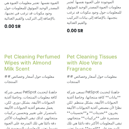
الموجودة على العبوة نفسها. تُعتبر
العبوة نفسها. تعتبر معلومات العبوة هي
معلومات العبوة المصدر الوحيد الموثوق
المصدر الوحيد الموثوق للمعلومات حول
للمعلومات حول وجود مكونات قد ترغب
وجود مكونات قد ترغب في تجنبها،
بتجنبها، بالإضافة إلى بيانات التركيب
بالإضافة إلى التركيب والقيم الغذائية.
والقيم الغذائية.
0.00
SR
0.00
SR
Pet Cleaning Perfumed
Pet Cleaning Tissues
Wipes with Almond
with Aloe Vera
Milk Scent
Fragrance
## معلومات حول أسعار وخصائص
## معلومات حول أسعار وخصائص
المنتجات
المنتجات
تسعى شركة PetSpot جاهدةً لتحديث
تسعى شركة PetSpot جاهدةً لتحديث
**بيانات** كافة منتجاتها، وخاصةً أغذية
كافة معلومات المنتجات، وخاصةً أغذية
الحيوانات الأليفة، بشكل منتظم. لكن
الحيوانات الأليفة، بشكل دوري. لكن،
نظرًا لأن مصنعي أغذية الحيوانات الأليفة
يعمل مصنعو أغذية الحيوانات الأليفة
يجرون **تحديثات** و**تحسينات**
باستمرار على تغيير وتحسين تركيبات
مستمرة على **تركيبات** منتجاتهم،
منتجاتهم، لذلك تبقى المعلومات الأكثر
تبقى المعلومات الأكثر دقة دائمًا هي تلك
دقة دائمًا هي تلك المدرجة على العبوة
المدرجة على **العبوة** نفسها. تعتبر
نفسها. تعتبر المعلومات الموجودة على