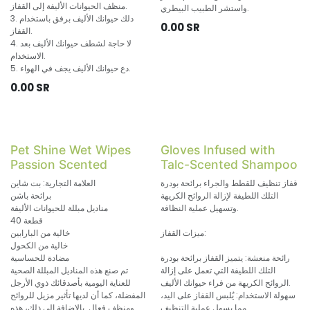
منظف الحيوانات الأليفة إلى القفاز.
واستشر الطبيب البيطري.
3. دلك حيوانك الأليف برفق باستخدام
0.00
SR
القفاز.
4. لا حاجة لشطف حيوانك الأليف بعد
الاستخدام.
5. دع حيوانك الأليف يجف في الهواء.
0.00
SR
Pet Shine Wet Wipes
Gloves Infused with
Passion Scented
Talc-Scented Shampoo
قفاز تنظيف للقطط والجراء برائحة بودرة
العلامة التجارية: بت شاين
التلك اللطيفة لإزالة الروائح الكريهة
برائحة باشن
وتسهيل عملية النظافة.
مناديل مبللة للحيوانات الأليفة
40 قطعة
ميزات القفاز:
خالية من البارابين
خالية من الكحول
رائحة منعشة: يتميز القفاز برائحة بودرة
مضادة للحساسية
التلك اللطيفة التي تعمل على إزالة
تم صنع هذه المناديل المبللة الصحية
الروائح الكريهة من فراء حيوانك الأليف.
للعناية اليومية بأصدقائك ذوي الأرجل
سهولة الاستخدام: يُلبس القفاز على اليد،
المفضلة، كما أن لديها تأثير مزيل للروائح
مما يسهل عملية التنظيف.
ومنظف فعال. بالإضافة الى ذلك، هذه