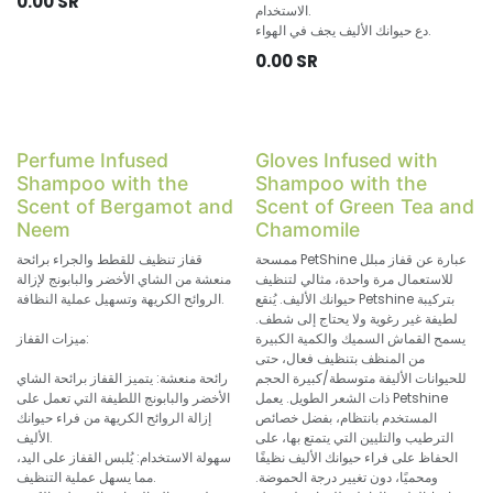
0.00
SR
الاستخدام.
دع حيوانك الأليف يجف في الهواء.
0.00
SR
Perfume Infused
Gloves Infused with
Shampoo with the
Shampoo with the
Scent of Bergamot and
Scent of Green Tea and
Neem
Chamomile
ممسحة PetShine عبارة عن قفاز مبلل
قفاز تنظيف للقطط والجراء برائحة
للاستعمال مرة واحدة، مثالي لتنظيف
منعشة من الشاي الأخضر والبابونج لإزالة
حيوانك الأليف. يُنقع Petshine بتركيبة
الروائح الكريهة وتسهيل عملية النظافة.
لطيفة غير رغوية ولا يحتاج إلى شطف.
يسمح القماش السميك والكمية الكبيرة
ميزات القفاز:
من المنظف بتنظيف فعال، حتى
للحيوانات الأليفة متوسطة/كبيرة الحجم
رائحة منعشة: يتميز القفاز برائحة الشاي
ذات الشعر الطويل. يعمل Petshine
الأخضر والبابونج اللطيفة التي تعمل على
المستخدم بانتظام، بفضل خصائص
إزالة الروائح الكريهة من فراء حيوانك
الترطيب والتليين التي يتمتع بها، على
الأليف.
الحفاظ على فراء حيوانك الأليف نظيفًا
سهولة الاستخدام: يُلبس القفاز على اليد،
ومحميًا، دون تغيير درجة الحموضة.
مما يسهل عملية التنظيف.