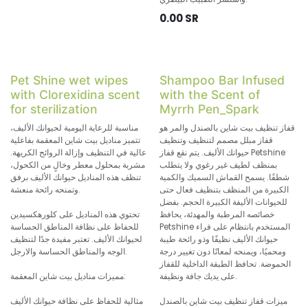
0.00
SR
Pet Shine wet wipes
Shampoo Bar Infused
with Clorexidina scent
with the Scent of
for sterilization
Myrrh Pen_Spark
قفاز تنظيف بيت شاين بالصندل والمر هو
مناسبة للرعاية اليومية لحيوانك الأليف،
قفاز مبلل مصمم لتنظيف وتنظيف
تتميز مناديل بيت شاين المعقمة بفاعلية
حيوانك الأليف. يتم نقع قفاز Petshine
عالية في التنظيف وإزالة الروائح الكريهة.
بمنظف لطيف غير رغوي ولا يتطلب
مشربة بمحلول معطر وخالٍ من الكحول،
شطفًا. يسمح القماش السميك والكمية
تنظف هذه المناديل حيوانك الأليف برفق
الكبيرة من المنظف بتنظيف فعال حتى
وتمنحه رائحة منعشة.
للحيوانات الأليفة الكبيرة الحجم. بفضل
خصائصه المرطبة والمهدئة، يحافظ
تحتوي هذه المناديل على كلورهكسيدين
Petshine المستخدم بانتظام على فراء
للحفاظ على نظافة المناطق الحساسة
حيوانك الأليف نظيفًا وذو رائحة طيبة
لحيوانك الأليف. تعتبر مفيدة جدًا لتنظيف
ومحميًا، ويمنحه لمعانًا دون تغيير درجة
الوجه والمناطق الحساسة والارجل.
الحموضة. تحافظ الطبقة الداخلية للقفاز
على يديك جافة ونظيفة.
مميزات مناديل بيت شاين المعقمة:
ميزات قفاز تنظيف بيت شاين بالصندل
مثالية للحفاظ على نظافة حيوانك الأليف