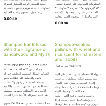
المعلومات الموجودة على العبوة المصدر
العبوة المصدر الوحيد الموثوق لمعرفة
**الأكثر موثوقية** لمعرفة **مكونات**
المكونات التي قد ترغب بتجنبها، بالإضافة
الغذاء التي قد ترغب بتجنبها، بالإضافة
إلى تفاصيل المحتوى والقيم الغذائية.
إلى تفاصيل **المحتوى القيم الغذائية**.
0.00
SR
0.00
SR
Shampoo Bar Infused
Shampoo-soaked
with the Fragrance of
pellets with wheat and
Sandalwood and Myrrh
rice scent for hamsters
and rabbits
**PetShine Pannoguanto Fresh
ميزات قفاز PetShine:
Water con Aloe** هو قفاز من
القماش المبلل المصمم لتنظيف حيوانك
سهولة الاستخدام: يُلبس القفاز على اليد،
الأليف والحفاظ على نظافته. مُنقع
مما يسهل عملية التنظيف والترطيب.
بمنظف لطيف غير رغوي ولا يتطلب
إعادة الاستخدام: يمكن غسل القفاز
شطفًا. يسمح القماش السميك والكمية
وإعادة استخدامه عدة مرات، مما يجعله
الكبيرة من المنظف بسهولة التنظيف
حلاً اقتصاديًا وصديقًا للبيئة.
حتى على الحيوانات الأليفة كبيرة الحجم.
ترطيب وتغذية: تركيبة القفاز الغنية
بالبروتينات تعمل على ترطيب فراء
يحتوي PetShine، عند استخدامه بانتظام،
الحيوان وتغذيته، مما يجعله ناعمًا ولامعًا.