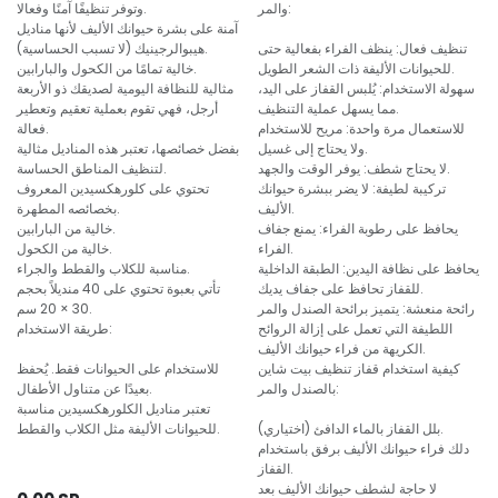
والمر:
وتوفر تنظيفًا آمنًا وفعالا.
آمنة على بشرة حيوانك الأليف لأنها مناديل
تنظيف فعال: ينظف الفراء بفعالية حتى
هيبوالرجينيك (لا تسبب الحساسية).
للحيوانات الأليفة ذات الشعر الطويل.
خالية تمامًا من الكحول والبارابين.
سهولة الاستخدام: يُلبس القفاز على اليد،
مثالية للنظافة اليومية لصديقك ذو الأربعة
مما يسهل عملية التنظيف.
أرجل، فهي تقوم بعملية تعقيم وتعطير
للاستعمال مرة واحدة: مريح للاستخدام
فعالة.
ولا يحتاج إلى غسيل.
بفضل خصائصها، تعتبر هذه المناديل مثالية
لا يحتاج شطف: يوفر الوقت والجهد.
لتنظيف المناطق الحساسة.
تركيبة لطيفة: لا يضر ببشرة حيوانك
تحتوي على كلورهكسيدين المعروف
الأليف.
بخصائصه المطهرة.
يحافظ على رطوبة الفراء: يمنع جفاف
خالية من البارابين.
الفراء.
خالية من الكحول.
يحافظ على نظافة اليدين: الطبقة الداخلية
مناسبة للكلاب والقطط والجراء.
للقفاز تحافظ على جفاف يديك.
تأتي بعبوة تحتوي على 40 منديلاً بحجم
رائحة منعشة: يتميز برائحة الصندل والمر
30 × 20 سم.
اللطيفة التي تعمل على إزالة الروائح
طريقة الاستخدام:
الكريهة من فراء حيوانك الأليف.
كيفية استخدام قفاز تنظيف بيت شاين
للاستخدام على الحيوانات فقط. يُحفظ
بالصندل والمر:
بعيدًا عن متناول الأطفال.
تعتبر مناديل الكلورهكسيدين مناسبة
بلل القفاز بالماء الدافئ (اختياري).
للحيوانات الأليفة مثل الكلاب والقطط.
دلك فراء حيوانك الأليف برفق باستخدام
القفاز.
لا حاجة لشطف حيوانك الأليف بعد