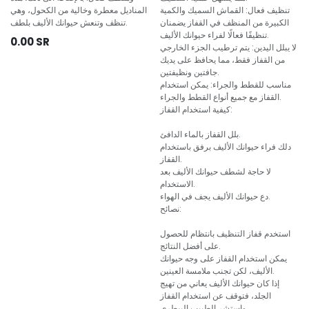
تنظيف فعال: القماش السميك والكمية
المناديل معطرة وخالية من الكحول، وهي
الكبيرة من المنظف في القفاز يضمنان
تنظف وتنعش حيوانك الأليف بلطف.
تنظيفًا فعالًا لفراء حيوانك الأليف.
0.00
SR
لا يبلل اليدين: يتم ترطيب الجزء الخارجي
من القفاز فقط، مما يحافظ على يديك
جافتين ونظيفتين.
مناسب للقطط والجراء: يمكن استخدام
القفاز مع جميع أنواع القطط والجراء.
كيفية استخدام القفاز:
بلل القفاز بالماء الدافئ.
دلك فراء حيوانك الأليف برفق باستخدام
القفاز.
لا حاجة لشطف حيوانك الأليف بعد
الاستخدام.
دع حيوانك الأليف يجف في الهواء.
نصائح:
استخدم قفاز التنظيف بانتظام للحصول
على أفضل النتائج.
يمكن استخدام القفاز على وجه حيوانك
الأليف، لكن تجنب ملامسة العينين.
إذا كان حيوانك الأليف يعاني من تهيج
الجلد، فتوقف عن استخدام القفاز
واستشر الطبيب البيطري.