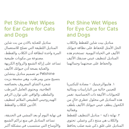
Pet Shine Wet Wipes
Pet Shine Wet Wipes
for Ear Care for Cats
for Eye Care for Cats
and Dogs
and Dogs
مناديل بيت شاين للقطط والكلاب
مناديل للعناية بالاذن من بت شاين
الحل الأمثل للحفاظ على نظافة حيوانك
المناديل اللطيفة التي تصلح للاستعمال
الأليف في الحياة اليومية. تستخدم هذه
المرة واحدة لنظافة أذن الكلاب والقطط،
المناديل لتنظيف عيني صديقك الأليف
مصنوعة من مكونات طبيعية.
والحفاظ على صحتهما وجمالهما.
تساعد على إزالة الشمع والروائح الكريهة
والعناية بصحة أذن حيوانك الأليف.
تم تصميم مناديل بيتشاين Petshine
بنسيج متين ومرطب، وهي مشبعة بزيت
١. هايبوالرجينيك - مضادة للبكتيريا
شجرة الشاي المعروف بخصائصه
للعينين خالية من البارابينات ومثالية
العلاجية، ويحتوي العامل المرطب
للحيوانات الأليفة ذات الحساسية. تغمر
والملطف والواقي على توازن الرقم
هذه المناديل في محلول عطري خالٍ من
الهيدروجيني الطبيعي الملائم لتنظيف
الكحول ينظف عيني حيوانك الأليف بلطف
الأذنين للكلاب والقطط.
وفعالية.
٢. نهاية ذكية - مناديل التنظيف للقطط
في نهاية اليوم أو بعد المشي في الحديقة،
والكلاب هي منتج ذكي وعملي. تحتوي
تساعد المناديل في منع تراكم الشمع
المناديل على غلق ذكي شبه صلب يحافظ
والأوساخ التي ستتسبب في مشكلة أكبر