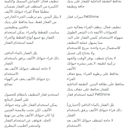
تحافظ الطبقة الداخلية للقفاز على يديك
تنظيف فعال: القماش السميك والكمية
جافة ونظيفة.
الكبيرة من المنظف في القفاز يضمنان
تنظيفًا فعالًا لفراء حيوانك الأليف.
ميزات قفاز PetShine:
لا يبلل اليدين: يتم ترطيب الجزء الخارجي
من القفاز فقط، مما يحافظ على يديك
تنظيف فعال: ينظف الفراء بفعالية حتى
جافتين ونظيفتين.
للحيوانات الأليفة ذات الشعر الطويل.
مناسب للقطط والجراء: يمكن استخدام
سهولة الاستخدام: يُلبس القفاز على اليد،
القفاز مع جميع أنواع القطط والجراء.
مما يسهل عملية التنظيف.
كيفية استخدام القفاز:
للاستعمال مرة واحدة: مريح للاستخدام
ولا يحتاج إلى غسيل.
بلل القفاز بالماء الدافئ.
لا يحتاج شطف: يوفر الوقت والجهد.
دلك فراء حيوانك الأليف برفق باستخدام
تركيبة لطيفة: لا يضر ببشرة حيوانك
القفاز.
الأليف.
لا حاجة لشطف حيوانك الأليف بعد
يحافظ على رطوبة الفراء: يمنع جفاف
الاستخدام.
الفراء.
دع حيوانك الأليف يجف في الهواء.
يحافظ على نظافة اليدين: الطبقة الداخلية
نصائح:
للقفاز تحافظ على جفاف يديك.
كيفية استخدام قفاز PetShine:
استخدم قفاز التنظيف بانتظام للحصول
على أفضل النتائج.
بلل القفاز بالماء الدافئ (اختياري).
يمكن استخدام القفاز على وجه حيوانك
دلك فراء حيوانك الأليف برفق باستخدام
الأليف، لكن تجنب ملامسة العينين.
القفاز.
إذا كان حيوانك الأليف يعاني من تهيج
لا حاجة لشطف حيوانك الأليف بعد
الجلد، فتوقف عن استخدام القفاز
الاستخدام.
واستشر الطبيب البيطري.