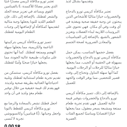
وتقديمها بشكل لذيذ.
تعتبر تورو مكافأة كريمي مصدرًا غنيًا
بالفيتامين E، الذي يعتبر مضادًا للأكسدة
تعتبر مكافأة كريمي تورو بالدجاج
القوي ويساعد في تعزيز صحة الجلد
والخضروات خيارًا مثاليًا للأشخاص الذين
والشعر لقطتك. بالإضافة إلى ذلك، فإن
يبحثون عن وجبة خفيفة صحية ومغذية في
الطعم اللذيذ للتونا يجعلها وجبة مثالية
أي وقت وفي أي مكان. فهي تحتوي على
لتقديمها كمكافأة أو لإضافتها إلى وجبات
البروتينات اللازمة لبناء العضلات وتعزيز
الطعام اليومية لقطتك.
الشعور بالشبع، بالإضافة إلى الفيتامينات
والمعادن الضرورية لصحة الجسم.
تتميز تورو مكافأة كريمي بتركيبتها
الناعمة والكريمية، مما يجعلها سهلة
بفضل حجمها المناسب، يمكن حمل
الهضم وممتعة لقطتك. كما أنها تحتوي
مكافأة كريمي تورو بالدجاج والخضروات
على مكونات طبيعية عالية الجودة، مما
بسهولة في الحقيبة أو الجيب، مما يجعلها
يجعلها خيارًا صحيًا وآمنًا لقطتك.
خيارًا مثاليًا للرحلات أو الرحلات اليومية.
كما أنها سهلة التناول وتحتاج إلى وقت
بفضل تورو مكافأة كريمي، ستتمكن من
قصير للتحضير، مما يوفر الوقت والجهد
تقديم تجربة طعام استثنائية لقطتك وتلبية
للعميل.
احتياجاتها الغذائية بطريقة صحية ولذيذة.
فهو يقدم لك قيمة حقيقية من خلال توفير
بالإضافة إلى ذلك، تتميز مكافأة كريمي
طعام مغذٍ ولذيذ في آن واحد.
تورو بالدجاج والخضروات بتوفير قيمة
عالية للعميل. فهي تقدم تجربة طعام
اجعل قطتك تشعر بالسعادة والرضا مع
ممتعة ومشبعة بسعر معقول، مما يجعلها
تورو مكافأة كريمي للقطط بالتونا
خيارًا اقتصاديًا ومناسبًا لجميع الفئات
وكاتسوبوشي (فيتامين E)، واجعل وجباتها
العمرية.
تجربة لا تُنسى.
0.00
SR