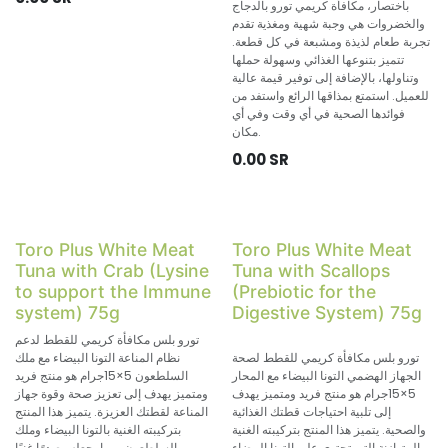
باختصار، مكافأة كريمي تورو بالدجاج
والخضروات هي وجبة شهية ومغذية تقدم
تجربة طعام لذيذة ومشبعة في كل قطعة.
تتميز بتنوعها الغذائي وسهولة حملها
وتناولها، بالإضافة إلى توفير قيمة عالية
للعميل. استمتع بمذاقها الرائع واستفد من
فوائدها الصحية في أي وقت وفي أي
مكان.
0.00
SR
Toro Plus White Meat
Toro Plus White Meat
Tuna with Crab (Lysine
Tuna with Scallops
to support the Immune
(Prebiotic for the
system) 75g
Digestive System) 75g
تورو بلس مكافأة كريمي للقطط لدعم
تورو بلس مكافأة كريمي للقطط لصحة
نظام المناعة التونا البيضاء مع ملك
الجهاز الهضمي التونا البيضاء مع المحار
السلطعون 5×15جرام هو منتج فريد
5×15جرام هو منتج فريد ومتميز يهدف
ومتميز يهدف إلى تعزيز صحة وقوة جهاز
إلى تلبية احتياجات قطتك الغذائية
المناعة لقطتك العزيزة. يتميز هذا المنتج
والصحية. يتميز هذا المنتج بتركيبته الغنية
بتركيبته الغنية بالتونا البيضاء وملك
والمتوازنة التي تحتوي على التونا البيضاء
السلطعون، مما يجعله مصدرًا غنيًا