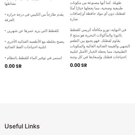
طويلة. كما أنها مصنوعة من مكونات
نشاطها
طبيعية وصحية، مما يجعلها خيارًا آمنًا
لقطتك دون أي مواد حافظة أو إضافات
• يقدم طازجاً من الكيس في درجة حرارة
ضارة.
الغرفة.
في النهاية، تورو مكافأة كريمي للقطط
• للقطط التي يزيد عمرها عن شهرين.
بالتونا والمأكولات البحرية هو منتج لا
يقاوم لقطتك. فهو يجمع بين الطعم
• ينصح بخلطه مع الأطعمة الغذائية الأخرى
الشهي والقيمة الغذائية العالية والمكونات
لتلبية احتياجات القط الغذائية.
الطبيعية، مما يجعله الخيار الأمثل لتلبية
احتياجات قطتك وإسعادها في كل وجبة.
• استمر في توفير الماء للقطط بانتظام
0.00
SR
0.00
SR
Useful Links