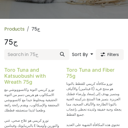
75ج
Products
75ج
Sort By
Filters
Toro Tuna and
Toro Tuna and Fiber
Katsuobushi with
75g
Wreath 75g
تورو مكافأة كريمي للقطط بالتونا
والألياف (فيتامين E) هو منتج فريد
تورو كريمي التونة وكاتسووبوشي مع
ومتميز يهدف إلى إسعاد وإرضاء قطتك
الاسكالوب هو هريس دسم من التونة
العزيزة. يتميز هذا المنتج بتركيبته الغنية
الحقيقية ومخلوط جيدا مع كاتسوبوشي
بالتونا الطازجة والألياف الصحية، مما
المجففة والإسكالوب، ويقدم رائحة رائعة
يجعله وجبة خفيفة ولذيذة تحظى بإعجاب
وطعما لذيذا ستعشقه قططك.
جميع القطط.
تورو كريمي هو علاج صحي، غني
تحتوي هذه المكافأة الشهية على العديد
بالبريبايوتك وفيتامين E والتورين وأوميغا