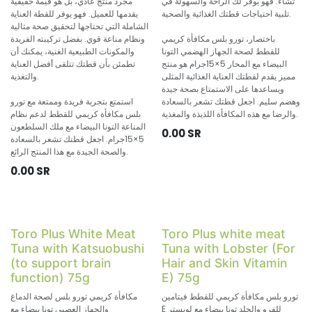
تشاء. فهو يوفر لك الراحة والسهولة في
مجرد منتج عادي، بل هو قيمة حقيقية
تلبية احتياجات قطتك الغذائية والصحية.
يقدمها للعميل. فهو يوفر للقطة العناية
الشاملة التي تحتاجها لتحقيق صحة مثالية
باختصار، تورو بلس مكافأة كريمي
ونظام مناعة قوي. بفضل تركيبته الفريدة
للقطط لصحة الجهاز الهضمي التونا
والمكونات الطبيعية الغنية، يمكنك أن
البيضاء مع المحار 5×15جرام هو منتج
تطمئن بأن قطتك تتلقى أفضل العناية
مميز يقدم لقطتك العناية الغذائية المثلى
والتغذية.
ويساعدها على الاستمتاع بصحة جيدة
وهضم سليم. اجعل قطتك تشعر بالسعادة
استمتع بتجربة فريدة وممتعة مع تورو
والرضا مع هذه المكافأة اللذيذة والمغذية.
بلس مكافأة كريمي للقطط لدعم نظام
المناعة التونا البيضاء مع ملك السلطعون
0.00
SR
5×15جرام. اجعل قطتك تشعر بالسعادة
والصحة الجيدة مع هذا المنتج الرائع.
0.00
SR
Toro Plus White Meat
Toro Plus white meat
Tuna with Katsuobushi
Tuna with Lobster (For
(to support brain
Hair and Skin Vitamin
function) 75g
E) 75g
تورو بلس مكافأة كريمي للقطط فيتامين
مكافأة كريمي تورو بلس لصحة الدماغ
E للفرو والجلد تونا بيضاء مع لوبستر
والجهاز العصبي تونا بيضاء مع