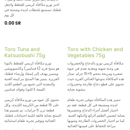
اختر تورو مكافأة كريمي للقطط واجعل
قطتك تستمتع بلحظات لذيذة وصحية في
كل يوم.
0.00
SR
Toro Tuna and
Toro with Chicken and
Katsuobushi 75g
Vegetables 75g
مكافأة كريمي تورو بالدجاج والخضروات
تورو مكافأة كريمي للقطط بالتونا
هي وجبة شهية ومغذية تقدم في عبوة
وكاتسوبوشي (فيتامين E) هو منتج فريد
صغيرة ومريحة بحجم 5×15 جرام. تمتاز
ومتميز يهدف إلى إسعاد وإرضاء قطتك
هذه المكافأة بتنوعها الغذائي الفريد حيث
العزيزة. يتميز هذا المنتج بتركيبته الغنية
تحتوي على قطع دجاج طازجة وخضروات
والمغذية التي تجمع بين الطعم اللذيذ
مشوية بعناية.
للتونا وفوائد فيتامين E القيمة.
تتميز هذه المكافأة بتوفير تجربة طعام
تحتوي كل عبوة من تورو مكافأة كريمي
لذيذة ومشبعة في كل قطعة. فقد تم
على 15 قطعة من الكريمة اللذيذة، وكل
اختيار أفضل أجزاء الدجاج وتحضيرها
قطعة تزن 5 جرامات. تم تصميم هذا
بعناية لتضمن الطعم الرائع والنكهة الغنية.
المنتج بعناية فائقة لتلبية احتياجات قطتك
كما تم اختيار الخضروات الطازجة وشويها
الغذائية وتوفير تجربة طعام استثنائية.
ببراعة للحفاظ على قيمتها الغذائية