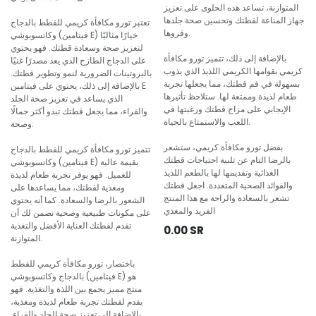
المتوازنة، تساعد هذه الحلوى على تعزيز
جهاز المناعة لقطتك وتحسين صحة جلدها
تعتبر تورو مكافأة كريمي للقطط بالدجاج
وفروها.
وكاتسوبوشي (فيتامين E) خيارًا مثاليًا
لتعزيز صحة وسعادة قطتك. فهو يحتوي
بالإضافة إلى ذلك، تتميز تورو مكافأة
على الدجاج الطازج الذي يعد مصدرًا غنيًا
كريمي بقوامها الكريمي اللذيذ الذي يذوب
بالبروتينات الضرورية لنمو وتطوير قطتك.
بسهولة في فم قطتك، مما يجعلها تجربة
بالإضافة إلى ذلك، يحتوي على فيتامين E
طعام لذيذة وممتعة لها. ستلاحظ تأثيرها
الذي يساعد في تعزيز صحة الجلد
الإيجابي على مزاج قطتك ورغبتها في
والفراء، مما يجعل قطتك تبدو أكثر جمالًا
اللعب والاستمتاع بالحياة.
وصحة.
بفضل تورو مكافأة كريمي، ستشعر
تتميز تورو مكافأة كريمي للقطط بالدجاج
بالرضا التام عن تلبية احتياجات قطتك
وكاتسوبوشي (فيتامين E) بقيمة عالية
الغذائية وتقديمها لها بالطعم اللذيذ
للعميل. فهو يوفر تجربة طعام لذيذة
والفوائد الصحية المتعددة. اجعل قطتك
ومغذية لقطتك، مما يساعدها على
تشعر بالسعادة والراحة مع هذا المنتج
الشعور بالرضا والسعادة. كما أنه يحتوي
الفريد والمغذي
على مكونات طبيعية وصحية تضمن لك أن
تقدم لقطتك العناية الأفضل والتغذية
0.00
SR
المتوازنة.
باختصار، تورو مكافأة كريمي للقطط
بالدجاج وكاتسوبوشي (فيتامين E) هو
منتج مميز يجمع بين اللذة والتغذية. فهو
يقدم لقطتك تجربة طعام لذيذة ومغذية،
بالإضافة إلى تعزيز صحة الجلد والفراء.