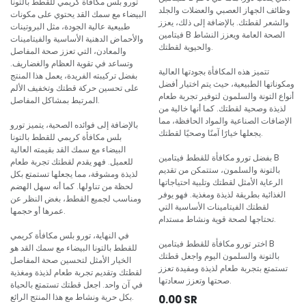
تورو بلس مكافأة كريمي للقطط بالتونا
وظائف الجهاز العصبي والعضلات والجلد
البيضاء مع سمك القد يحتوي على مكونات
والشعر لقطتك. بالإضافة إلى ذلك، يعزز
طبيعية عالية الجودة، مثل البروتينات
فيتامين B الصحة العامة ويعزز النشاط
والأحماض الدهنية الأساسية والفيتامينات
والحيوية لقطتك.
والمعادن، التي تعزز صحة المفاصل
وتساعد في تقوية العظام والغضاريف.
تتميز هذه المكافأة بجودتها العالية
بفضل تركيبته الفريدة، يعمل هذا المنتج
ومكوناتها الطبيعية، حيث يتم اختيار أفضل
على تحسين حركة قطتك وتخفيف الألم
أنواع التونة والسلمون لتوفير تجربة طعام
المرتبط بمشاكل المفاصل.
لذيذة وصحية لقطتك. كما أنها خالية من
الإضافات الصناعية والمواد الحافظة، مما
بالإضافة إلى فوائده الصحية، يتميز تورو
يجعلها خيارًا آمنًا وصحيًا لقطتك.
بلس مكافأة كريمي للقطط بالتونا
البيضاء مع سمك القد بقيمته العالية
بفضل تورو مكافأة للقطط فيتامين B
للعميل. فهو يقدم لقطتك تجربة طعام
بالتونة والسلمون، ستتمكن من تقديم
لذيذة ومشوقة، مما يجعلها تستمتع بكل
الرعاية الأمثل لقطتك وتلبية احتياجاتها
لحظة من تناولها. كما أنه سهل الهضم
الغذائية بطريقة لذيذة ومغذية. فهو يوفر
ومناسب لجميع القطط، بغض النظر عن
لقطتك الفيتامينات الأساسية التي
عمرها أو حجمها.
تحتاجها لصحة قوية ونشاط مستدام.
في النهاية، تورو بلس مكافأة كريمي
اختر تورو مكافأة للقطط فيتامين B
للقطط بالتونا البيضاء مع سمك القد هو
بالتونة والسلمون اليوم واجعل قطتك
الخيار الأمثل لتحسين صحة المفاصل
تستمتع بتجربة طعام لذيذة ومفيدة تعزز
لقطتك وتقديم تجربة طعام لذيذة ومغذية
صحتها وتعزز سعادتها.
في آن واحد. اجعل قطتك تستمتع بالحياة
بكل حرية ونشاط مع هذا المنتج الرائع.
0.00
SR