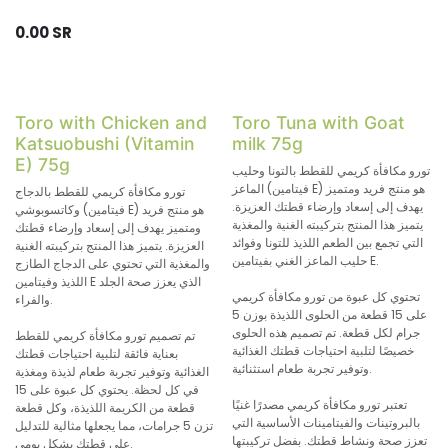
0.00
SR
Toro with Chicken and
Toro Tuna with Goat
Katsuobushi (Vitamin
milk 75g
E) 75g
تورو مكافأة كريمي للقطط بالتونا وحليب
الماعز (فيتامين E) هو منتج فريد ومتميز
تورو مكافأة كريمي للقطط بالدجاج
يهدف إلى إسعاد وإرضاء قطتك العزيزة.
وكاتسوبوشي (فيتامين E) هو منتج فريد
يتميز هذا المنتج بتركيبته الغنية والمغذية
ومتميز يهدف إلى إسعاد وإرضاء قطتك
التي تجمع بين الطعم اللذيذ للتونا وفوائد
العزيزة. يتميز هذا المنتج بتركيبته الغنية
حليب الماعز الغني بفيتامين E.
والمغذية التي تحتوي على الدجاج الطازج
اللذيذ وفيتامين E الذي يعزز صحة الجلد
تحتوي كل عبوة من تورو مكافأة كريمي
والفراء.
على 15 قطعة من الحلوى اللذيذة بوزن 5
جرام لكل قطعة. تم تصميم هذه الحلوى
تم تصميم تورو مكافأة كريمي للقطط
خصيصًا لتلبية احتياجات قطتك الغذائية
بعناية فائقة لتلبية احتياجات قطتك
وتوفير تجربة طعام استثنائية.
الغذائية وتوفير تجربة طعام لذيذة ومغذية
في كل لحظة. يحتوي كل عبوة على 15
تعتبر تورو مكافأة كريمي مصدرًا غنيًا
قطعة من الكريمة اللذيذة، وكل قطعة
بالبروتينات والفيتامينات الأساسية التي
تزن 5 جرامات، مما يجعلها مثالية للتدليل
تعزز صحة ونشاط قطتك. بفضل تركيبتها
على قطتك بشكل يومي.