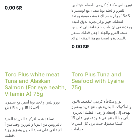
تورو بلس مكافأة كريمي للقطط فيتامين
0.00
SR
E للفرو والجلد تونا بيضاء مع لوبستر
5×15 جرام يقدم لك قيمة حقيقية ومتعة
لقطتك. فهو يوفر تجربة تذوق لذيذة
ومغذية في آن واحد، بالإضافة إلى تحسين
صحة الفرو والجلد. اجعل قطتك تشعر
بالسعادة والصحة مع هذا المنتج الرائع
0.00
SR
Toro Plus white meat
Toro Plus Tuna and
Tuna and Alaskan
Seafood with Lysine
Salmon (For eye health,
75g
Vitamin A) 75g
تورو مكافأة كريمي للقطط بالتونا
تورو بلس و لحم تونا أبيض مع سلمون
والمأكولات البحرية هو منتج فريد ومتميز
ألاسكا 15 جم × 5 قطع
يهدف إلى إسعاد وإرضاء قطتك العزيزة.
يأتي هذا المنتج في عبوة تحتوي على 15
تساعد هذه التركيبة الفريدة الغنية
كيسًا صغيرًا، حيث يزن كل كيس 5
بالبروتين من التونا والتورين وفيتامين أ
جرامات.
الإضافي على تغذية العيون وتعزيز رؤية
قطتك.