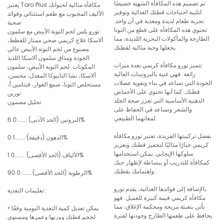
تم تصميم هذه المكافأة الشهية خصيصًا
يعتبر Toro Plus مكافأة مثالية لحيوانك
لتلبية احتياجات قطتك الغذائية وتوفير
الأليف المحبوب مع طعم استثنائي وفوائد
تجربة طعام لذيذة ومغذية في آن واحد.
صحية
تحتوي هذه المكافأة على قطع من التونا
تورو بلس لحم التونة الأبيض مع سلمون
الطازجة والمأكولات البحرية اللذيذة، مما
ألاسكا علاج كريمي صحي ممتاز للقطط،
يجعلها وجبة مثالية لقطتك.
مصنوع من لحم التونة الأبيض عالي
الجودة ومذاق سلمون ألاسكا اللذيذ.
تتميز تورو مكافأة كريمي بعدة ميزات
المكونات: لحم التونة الأبيض، سلمون
رائعة. فهي غنية بالبروتينات العالية
ألاسكا، نشا التابيوكا المعدل، محسن،
الجودة التي تساعد في بناء وتقوية عضلات
مستخلص التونا، صمغ الغوار، فيتامين أ،
قطتك. كما أنها تحتوي على الأحماض
تورين
الدهنية الأساسية التي تعزز صحة الجلد
تحليل مضمون
والشعر وتساعد في الحفاظ على
لمعانهما الطبيعي.
البروتين (الحد الأدنى) ……….6.0%
بفضل تركيبتها الفريدة، تعتبر تورو مكافأة
الدهون (دقيقة) ……….0.1%
كريمي خيارًا مثاليًا لتحفيز قطتك وتعزيز
سلوكها الإيجابي. يمكن استخدامها
الألياف (الحد الأقصى) ……….1.0%
كمكافأة للتدريب أو ببساطة لإظهار حبك
واهتمامك بقطتك.
الرطوبة (الحد الأقصى) ……….90.0%
بالإضافة إلى فوائدها الغذائية، يقدم تورو
تعليمات التغذية :
مكافأة كريمي قيمة كبيرة للعميل. فهو
يأتي بتعبئة مريحة ومحكمة الإغلاق، مما
• يمكن تعديل كمية التغذية اليومية وفقًا
يحافظ على طعمها الطازج وجودتها لفترة
لحجم قطتك ووزنها وعمرها ومستوى