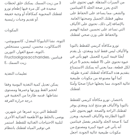
من الميزات المذهلة. فهي تحتوي على
3 من زيت السمك. يمكنك خلق لحظات
الفيتامين E الذي يعزز صحة الجلد
سعيدة في كل مرة فيها إطعام تورو
والشعر، مما يساعد على الحفاظ على
لقطتك المحبوبة كمكافأة أو وجبة خفيفة
مظهر قطتك الجميل وصحتها العامة.
أو تقديم وجبات رئيسية.
بالإضافة إلى ذلك، تحتوي على الألياف
التي تساعد على تحسين عملية الهضم
المكونات
والحفاظ على وزن صحي لقطتك.
التونة، نشا التابيوكا المعدل، كاتسوبوشي،
تورو مكافأة كريمي للقطط بالتونا
الاسكالوب، محسن، ليسين، مستخلص
والألياف ليس فقط لذيذ ومغذي، بل يقدم
التونة، صمغ الغوار، التورين،
أيضًا قيمة كبيرة للعميل. فهو يأتي في
Fructooligosaccharides، فيتامين
عبوة تحتوي على 15 قطعة بحجم 5 جرام
E، زيت السمك.
لكل قطعة، مما يعني أنه يمكنك الاستمتاع
بتقديم هذه المكافأة لقطتك لفترة طويلة.
تعليمات التغذية
كما أنها مصنوعة من مكونات طبيعية
عالية الجودة، مما يجعلها خيارًا صحيًا وآمنًا
يمكن تعديل كمية التغذية اليومية وفقا
لقطتك.
لحجم القط ووزنها وعمرها ومستوى
نشاطها. قدمه طازجا من الحقيبة في
باختصار، تورو مكافأة كريمي للقطط
درجة حرارة الغرفة.
بالتونا والألياف هو منتج لذيذ ومغذي يوفر
لقطتك الراحة والصحة. فهو يحتوي على
للقطط التي يزيد عمرها عن شهرين.
التونا الطازجة والألياف الصحية، ويعزز
يوصى بالخلط مع الأطعمة الغذائية الأخرى
صحة الجلد والشعر بفضل فيتامين E. كما
لتلبية الاحتياجات الغذائية للقطط. استمر
أنه يأتي في عبوة كبيرة ومصنوع من
في توفير المياه لقطتك بانتظام.
مكونات طبيعية عالية الجودة. اجعل