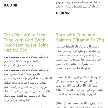
قطتك تشعر بالسعادة والرضا مع تورو
0.00
SR
مكافأة كريمي للقطط بالتونا والألياف.
0.00
SR
Toro Plus White Meat
Toro with Tuna and
Tuna with Cod (With
Salmon (Vitamin B) 75g
Glucosamine for Joint
تورو مكافأة للقطط فيتامين B بالتونة
Health) 75g
والسلمون هو منتج فريد ومتميز يهدف
إلى تلبية احتياجات صحة وسعادة قطتك
تورو بلس مكافأة كريمي للقطط بالتونا
العزيزة. يتميز هذا المنتج بتركيبته الغنية
البيضاء مع سمك القد لتحسين
بفيتامين B الذي يعتبر أحد العناصر
صحةالمفاصل 5×15جرام
الغذائية الأساسية لصحة القطط.
تورو بلس مكافأة كريمي للقطط بالتونا
البيضاء مع سمك القد لتحسين صحة
تحتوي كل علبة من تورو مكافأة للقطط
المفاصل 5×15جرام هو منتج فريد ومتميز
على 5 أكياس صغيرة، حيث يحتوي كل
يهدف إلى تلبية احتياجات صحة قطتك
منها على 15 جرامًا من اللذيذة التونة
العزيزة. يتميز هذا المنتج بتركيبته الغنية
والسلمون. تم تصميم هذه المكافأة بعناية
والمتوازنة التي تحتوي على التونا البيضاء
لتكون سهلة الهضم ومغذية لقطتك.
الطازجة وسمك القد اللذيذ، مما يجعله
لذيذًا ومغذيًا في آن واحد.
تعتبر تورو مكافأة للقطط مصدرًا ممتازًا
لفيتامين B الذي يلعب دورًا هامًا في دعم