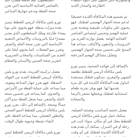
الطازجة والمحار اللذيذ.
بالعناصر الغذائية الأساسية التي تعزز
صحة القطة وتدعم جهازها المناعي.
تم تصميم هذه المكافأة اللذيذة خصيصًا
لدعم صحة الجهاز الهضمي لقطتك. فهو
تورو بلس مكافأة كريمي للقطط يتميز
يحتوي على مكونات طبيعية ومغذية تعزز
بعدة ميزات مذهلة. فهو يحتوي على تونا
عملية الهضم وتحسن امتصاص العناصر
بيضاء طازجة وملك السلطعون الذي يعتبر
الغذائية الهامة. بفضل توازنه الفريد من
مصدرًا غنيًا بالبروتينات والأحماض الدهنية
البروتينات والدهون والألياف، يساعد هذا
الأساسية التي تعزز صحة الجلد والشعر
المنتج على تحسين صحة الجهاز الهضمي
وتعزز نمو العضلات. كما يحتوي أيضًا على
وتقليل مشاكل الهضم المزعجة.
العديد من الفيتامينات والمعادن الضرورية
لتعزيز صحة العينين والأسنان والعظام.
بالإضافة إلى فوائده الصحية، يتميز تورو
بلس مكافأة كريمي للقطط بطعمه
بفضل تركيبته الفريدة، يقدم تورو بلس
الشهي والمغري. ستكون قطتك مستعدة
مكافأة كريمي للقطط العديد من الفوائد
لتناول هذه المكافأة اللذيذة في كل مرة
المذهلة. فهو يعزز جهاز المناعة ويقويه،
تقدمها لها. فهو يوفر تجربة طعام
مما يساعد على حماية القطة من الأمراض
استثنائية لقطتك ويجعلها تشعر بالرضا
والعدوى. كما يساعد في تحسين صحة
والسعادة.
الجلد والشعر، مما يجعل القطة تبدو أكثر
جمالًا وصحة. بالإضافة إلى ذلك، يعزز تورو
بفضل حجمه المناسب وتعبئته العملية،
بلس مكافأة كريمي للقطط النمو الصحي
يمكنك حمل تورو بلس مكافأة كريمي
والتطور العضلي، مما يساعد القطة على
للقطط معك في أي مكان. سواء كنت في
البقاء نشطة وحيوية طوال الوقت.
رحلة أو في المنزل، يمكنك أن تقدم هذه
المكافأة اللذيذة لقطتك في أي وقت
تورو بلس مكافأة كريمي للقطط ليس