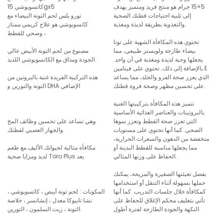
5×15 جرام هو منتج فريد ومتميز يهدف
إلى تلبية احتياجات قطتك الصحية
تورو بلس لحم التونة البيضاء مع
والتغذوية بطريقة لذيذة ومغذية.
كاتسوبوشي هو علاج كريمي ممتاز
وصحي للقطط ،
تحتوي هذه المكافأة الشهية على تونا
بيضاء طازجة ولوبستر طبيعي، مما
مصنوع من لحم التونة الأبيض عالي
يجعلها وجبة لذيذة ومغذية في آن واحد.
الجودة ومذاق مع الكاتسوبوشي اللذيذ.
بالإضافة إلى ذلك، تحتوي على فيتامين E
الذي يعزز صحة الفرو والجلد، مما يساعد
هذه التركيبة الفريدة غنية بالبروتين من
على تحسين مظهر وصحة فروة قطتك.
التونة والتورين و DHA الإضافي
تتميز هذه المكافأة بتركيبتها الغنية
بالبروتينات والعناصر الغذائية الأساسية
التي تعزز صحة القطط وتعزز نموها
وهي تساعد على تحسين وظائف المخ
الصحي. كما أنها تحتوي على مستويات
والجهاز العصبي لقطتك.
منخفضة من الدهون والسعرات الحرارية،
مما يجعلها مناسبة للقطط البدينة أو
مكافأة مثالية لحيوانك الأليف مع طعم
الحفاظ على وزنها المثالي.
لذيذ ومزايا صحية Toro Plus يعد
بفضل تعبئتها الصغيرة والمريحة، يمكنك
حملها بسهولة أثناء التنقل أو استخدامها
كمكافأة خلال جلسات التدريب. كما أنها
المكونات : لحم تونة أبيض ، كاتسوبوشي ،
تأتي بتغليف محكم الإغلاق للحفاظ على
نشا تابيوكا معدل ، إنشانسر ، خلاصة
النكهة والجودة الطازجة لفترة أطول.
التونة ، زيت السلمون ، التورين.