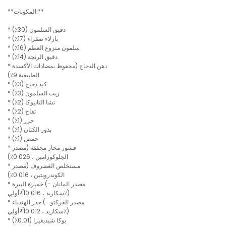
**المكونات:**
* دقيق السلمون (30٪)
* بازلاء صفراء (17٪)
* سلمون منزوع العظم (16٪)
* دقيق الرنجة (14٪)
* دهن الدجاج (محفوظ بمضادات الأكسدة
الطبيعية 9٪)
* كبد دجاج (3٪)
* زيت السلمون (3٪)
* نشا التابيوكا (2٪)
* تفاح (2٪)
* جزر (1٪)
* بذور الكتان (1٪)
* حمص (1٪)
* قشور محار مجففة (مصدر
الجلوكوزامين ، 0.026٪)
* مستخلص الغضروف (مصدر
الكوندرويتين ، 0.016٪)
* خميرة البيرة (مصدر المانان -
أوليगोسكاريد ، 0.016٪)
* جذر الهندباء (مصدر الفركتو -
أوليगोسكاريد ، 0.012٪)
* يوكا شيديغيرا (0.01٪)