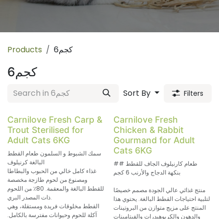
6كجم
Products
6كجم
Sort By
Filters
Carnilove Fresh Carp &
Carnilove Fresh
Trout Sterilised for
Chicken & Rabbit
Adult Cats 6KG
Gourmand for Adult
Cats 6KG
سمك الشبوط و السلمون طعام القطط
البالغة كرنيلوف
## طعام كارنيلوف الجاف للقطط
غذاء كامل خالي من الحبوب والبطاطا
بنكهة الدجاج والأرنب 6 كجم
ومصنوع من لحوم طازجة مخصصة
للقطط البالغة والمعقمة. 80٪ من اللحوم
منتج غذائي عالي الجودة مصمم خصيصًا
ذات المصدر البري.
لتلبية احتياجات القطط البالغة. يحتوي هذا
القطط مخلوقات فريدة ومستقلة، وهي
المنتج على مزيج متوازن من البروتينات
آكلة للحوم وحيوانات مفترسة بالكامل.
والدهون والكربوهيدرات والفيتامينات