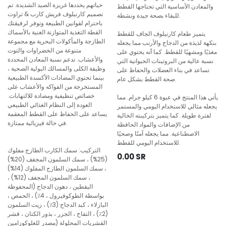
حياتهم يحددها غريزة الصيد الشديدة. تم
والمعادن الأساسية التي تحتاجها القطط
تصميم كارنيلوف فريش كارب & تراوت
للبقاء بصحة جيدة ونشطة.
باحترام لقوانين الطبيعة وتوفر لرفيقتك
القطة التغذية المتوازنة الغنية بالأسماك
يتميز طعام كارنيلوف الجاف للقطط
الطازجة والمأكولات البحرية مع مجموعة
بنكهة لذيذة من الدجاج والأرنب مما يجعله
متنوعة من الخضراوات والتوت
مغذيًا ومشهيًا للقطط. كما أنه يحتوي على
والأعشاب. تدعم نسبة المعادن المحددة
نسبة عالية من البروتينات الحيوانية التي
وظيفة الكلى والمسالك البولية الصحية ،
تساعد في بناء العضلات والحفاظ على
بينما تحتوي المضادات الأكسدة الطبيعية
صحة القطط بشكل عام.
المستخرجة من الفواكه والأعشاب على
خصائص تنظيفية ومضادة للالتهابات.
يأتي هذا المنتج في عبوة 6 كيلو جرام. مما
العودة إلى النظام الغذائي الطبيعي
يجعله مثالي للاستخدام اليومي والمستمر
يساعد على الحفاظ على القطط المعقمة
لفترة طويلة. كما يتميز بتركيبته الخالية
في حالة فيزيائية ممتازة.
من الإضافات والمواد الحافظة
الاصطناعية. مما يجعله آمنًا وصحيًا
للاستخدام اليومي للقطط.
التركيب: سمك الكارب الطازج مفلوك
0.00
SR
(25%) ، سمك السلمون المجفف (20%)
، سمك السلمون الطازج المفلوك (14%)
، سمك السلمون المجفف (12%) ،
اليقطين ، دهون الدجاج (المحفوظة
بواسطة الطوكوفيرول ، 4٪) ، الحمص ،
البازلاء ، كبد الدجاج (3٪) ، زيت السلمون
(2٪) ، التفاح ، الجزر ، بذور الكتان ، قشر
القشريات المحلولة (مصدر للغلوكوزامين