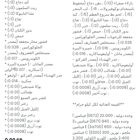
* كبد دجاج (3٪)
بازلاء صفراء (12٪) ، دهن دجاج (محفوظ
* زيت السلمون (3٪)
باستخدام توكوفيرولات ، 6٪) ، لب البنجر
* نشا التابيوكا (2٪)
(5٪) ، لحم بط منزوع العظم (5٪) ، كبد
* تفاح (1٪)
دجاج (3٪) ، نشا التابيوكا (2٪) ، تفاح
* جزر (1٪)
(2٪) ، زيت سلمون (2٪) ، جزر (1٪) ،
* بذور الكتان (1٪)
بذور الكتان (1٪) ، حمص (1٪) ، قشور
* حمص (1٪)
مجففة للرخويات (مصدر الجلوكوزامين ،
* قشور محار مجففة (مصدر
0.026٪) ، مستخلص الغضاريف (مصدر
الجلوكوزامين ، 0.028٪)
الكوندرويتين ، 0.016٪) ، خميرة البيرة
* مستخلص الغضروف (مصدر
(مصدر مانان - أوليغوساكاريد ، 0.016٪)
الكوندرويتين ، 0.017٪)
، جذر الهندباء (مصدر الفركتو -
* خميرة البيرة (مصدر المانان -
أوليغوساكاريد ، 0.012٪) ، يوكا شيديغيرا
أوليगोسكاريد ، 0.017٪)
(0.01٪) ، طحالب (0.01٪) ، قشر بذور
* جذر الهندباء (مصدر الفركتو - أوليغو
الشيلم (0.01٪) ، زعتر (0.01٪) ، إكليل
سكريد ، 0.014٪)
الجبل (0.01٪) ، אורגانو (0.01٪) ، توت
* يوكا شيديغيرا (0.01٪)
بري (0.0008٪) ، توت أزرق (0.0008٪)
* طحالب (0.01٪)
، توت أحمر (0.0008٪).
* قشر بذور الصمغ (0.01٪)
* زعتر (0.01٪)
**القيمة الغذائية لكل كيلو جرام**
* إكليل الجبل (0.01٪)
* زعتر بري (0.01٪)
فيتامين أ (E672) 23،000 وحدة دولية ،
* توت بري (0.0008٪)
فيتامين د3 (E671) 940 وحدة دولية ،
* توت أزرق (0.0008٪)
فيتامين E (3a700) 650 وحدة دولية ،
* توت (0.0008٪)
فيتامين C (E300) 300 ملجم ، تورين
2،400 ملجم ، كلوريد الكولين 2،200