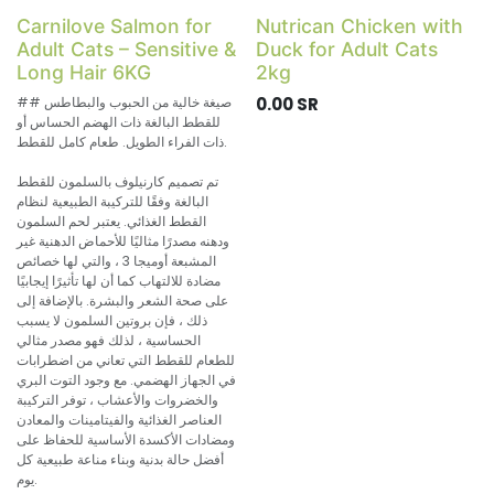
Carnilove Salmon for
Nutrican Chicken with
Adult Cats – Sensitive &
Duck for Adult Cats
Long Hair 6KG
2kg
SR
0.00
## صيغة خالية من الحبوب والبطاطس
للقطط البالغة ذات الهضم الحساس أو
ذات الفراء الطويل. طعام كامل للقطط.
تم تصميم كارنيلوف بالسلمون للقطط
البالغة وفقًا للتركيبة الطبيعية لنظام
القطط الغذائي. يعتبر لحم السلمون
ودهنه مصدرًا مثاليًا للأحماض الدهنية غير
المشبعة أوميجا 3 ، والتي لها خصائص
مضادة للالتهاب كما أن لها تأثيرًا إيجابيًا
على صحة الشعر والبشرة. بالإضافة إلى
ذلك ، فإن بروتين السلمون لا يسبب
الحساسية ، لذلك فهو مصدر مثالي
للطعام للقطط التي تعاني من اضطرابات
في الجهاز الهضمي. مع وجود التوت البري
والخضروات والأعشاب ، توفر التركيبة
العناصر الغذائية والفيتامينات والمعادن
ومضادات الأكسدة الأساسية للحفاظ على
أفضل حالة بدنية وبناء مناعة طبيعية كل
يوم.