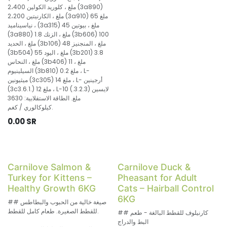
2،400 ملغ ، كلوريد الكولين (3a890)
2،200 ملغ ، الكارنيتين (3a910) 65 ملغ
، نياسيناميد (3a315) 45 ملغ ، بيوتين
(3a880) 1.8 ملغ ، الزنك (3b606) 100
ملغ ، الحديد (3b106) 48 ملغ ، المنجنيز
(3b504) 55 ملغ ، اليود (3b201) 3.8
ملغ ، النحاس (3b406) 11 ملغ ،
السيلينيوم (3b810) 0.2 ملغ ، L-
ميثيونين (3c305) 14 ملغ ، L- أرجينين
(3c3.6.1.) 12 ملغ ، L-لايسين (3.2.3.) 10
ملغ. الطاقة الاستقلابية: 3630
كيلوكالوري / كغم.
0.00
SR
Carnilove Salmon &
Carnilove Duck &
Turkey for Kittens –
Pheasant for Adult
Healthy Growth 6KG
Cats – Hairball Control
6KG
## صيغة خالية من الحبوب والبطاطس
للقطط الصغيرة. طعام كامل للقطط.
## كارنيلوف للقطط البالغة - طعم
البط والدراج