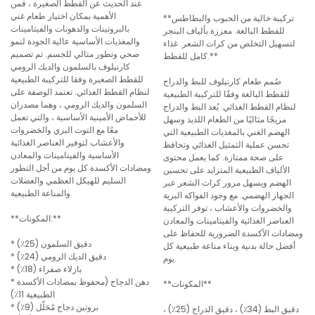
عند الحديث عن القطط الصغيرة ، فمن
الأهمية بمكان اختيار طعام غني
**تركيبة خالية من الحبوب والبطاطس
بالبروتينات والدهونات والفيتامينات
للقطط البالغة. معززة بألياف البنجر
والمغذيات الأساسية عالية الجودة لنمو
لتسهيل التخلص من كرات الشعر. غذاء
صحي وتطور مثالي للجسم. تم تصميم
كامل للقطط.**
كارنيلوف بالسلمون والديك الرومي
للقطط الصغيرة وفقا للتركيبة الطبيعية
صُمم طعام كارنيلوف للبط والدراج
لنظام القطط الغذائي. تعتمد الوصفة على
للقطط البالغة وفقًا للتركيبة الطبيعية
السلمون والديك الرومي ، وهما مصدران
لنظام القطط الغذائي. يُعد البط والدراج
للأحماض الأمينية الأساسية ، والتي تعمل
مزيجًا مثاليًا من الطعام اللذيذ وسهل
معًا مع التوت البري والخضروات
الهضم الغني بالمغذيات الطبيعية التي
والأعشاب لتوفير العناصر الغذائية
تحسن عملية التمثيل الغذائي وتحافظ
الأساسية والفيتامينات والمعادن
على صحة ممتازة. كما يعمل محتوى
ومضادات الأكسدة كل يوم من أجل التطور
الألياف الطبيعية المتزايد على تحسين
السليم للهيكل العظمي والعضلات
الهضم ويسهل مرور كرات الشعر عبر
والمناعة الطبيعية.
الجهاز الهضمي. مع وجود الفواكه البرية
والخضروات والأعشاب ، توفر التركيبة
**المكونات:**
العناصر الغذائية والفيتامينات والمعادن
ومضادات الأكسدة الضرورية للحفاظ على
* دقيق السلمون (25٪)
أفضل حالة بدنية وبناء مناعة طبيعية كل
* دقيق الديك الرومي (24٪)
يوم.
* بازلاء صفراء (18٪)
* دهن الدجاج (محفوظ بمضادات الأكسدة
**المكونات**
الطبيعية 11٪)
* بروتين دجاج مُحَلّل (9٪)
دقيق البط (34٪) ، دقيق الدراج (25٪) ،