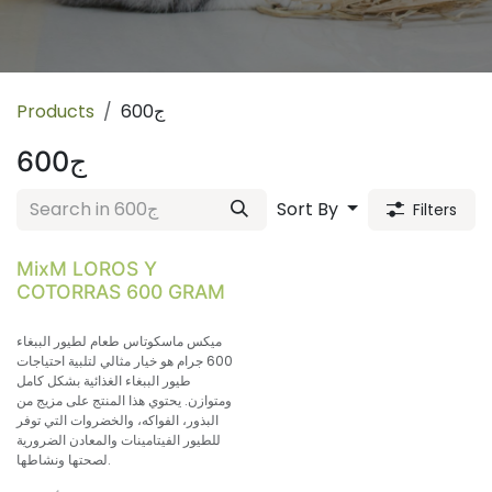
Products
600ج
600ج
Sort By
Filters
MixM LOROS Y
COTORRAS 600 GRAM
ميكس ماسكوتاس طعام لطيور الببغاء
600 جرام هو خيار مثالي لتلبية احتياجات
طيور الببغاء الغذائية بشكل كامل
ومتوازن. يحتوي هذا المنتج على مزيج من
البذور، الفواكه، والخضروات التي توفر
للطيور الفيتامينات والمعادن الضرورية
لصحتها ونشاطها.