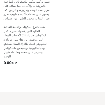
تتميز تركيبة ميكس ماسكوتاس بأنها غنية
بالبروتينات والألياف، مما يساعد على
تعزيز صحة الهضم وتعزيز نمو الريش. كما
يحتوي على مضادات أكسدة طبيعية تعزز
جهاز المناعة وتحمي الطيور من الأمراض.
بفضل تنوع المكونات والقيمة الغذائية
العالية التي يقدمها، يعتبر ميكس
ماسكوتاس خيارًا مثاليًا لأصحاب الببغاء
الذين يبحثون عن غذاء متوازن ولذيذ
لطيورهم. اجعل طائرك الببغاء يستمتع
بوجباته اليومية مع ميكس ماسكوتاس
واحرص على صحته ونشاطه طوال
الوقت.
0.00
SR