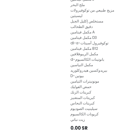
ملح البحر
مزيج طبيعي من توكوفيرولات
ليسيثين
مستخلص إكليل الجبل
دقيق الطحالب
مكمل فيتامين A
مكمل فيتامين D3
dl-α-توكوفيرول أسيتات
مكمل فيتامين B12
مكمل الريبوفلافين
d-بانوتينات الكالسيوم
مكمل النياسين
بيريدوكسين هيدروكلوريد
D-بيوتين
مونونيترات الثيامين
حمض الفوليك
كبريتات الزنك
كبريتات المنغنيز
كبريتات النحاس
سيلينيت الصوديوم
كربونات الكالسيوم
زيت نباتي
0.00
SR