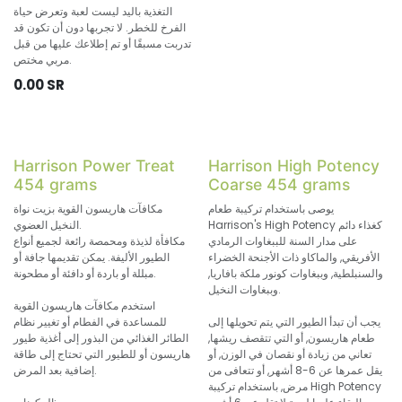
التغذية باليد ليست لعبة وتعرض حياة
الفرخ للخطر. لا تجربها دون أن تكون قد
تدربت مسبقًا أو تم إطلاعك عليها من قبل
مربي مختص.
0.00
SR
Harrison Power Treat
Harrison High Potency
454 grams
Coarse 454 grams
يوصى باستخدام تركيبة طعام
مكافآت هاريسون القوية بزيت نواة
Harrison's High Potency كغذاء دائم
النخيل العضوي.
على مدار السنة للببغاوات الرمادي
مكافأة لذيذة ومحمصة رائعة لجميع أنواع
الأفريقي, والماكاو ذات الأجنحة الخضراء
الطيور الأليفة. يمكن تقديمها جافة أو
والسنبلطية, وببغاوات كونور ملكة بافاريا,
مبللة أو باردة أو دافئة أو مطحونة.
وببغاوات النخيل.
استخدم مكافآت هاريسون القوية
يجب أن تبدأ الطيور التي يتم تحويلها إلى
للمساعدة في الفطام أو تغيير نظام
طعام هاريسون, أو التي تتقصف ريشها,
الطائر الغذائي من البذور إلى أغذية طيور
تعاني من زيادة أو نقصان في الوزن, أو
هاريسون أو للطيور التي تحتاج إلى طاقة
يقل عمرها عن 6-8 أشهر, أو تتعافى من
إضافية بعد المرض.
مرض, باستخدام تركيبة High Potency