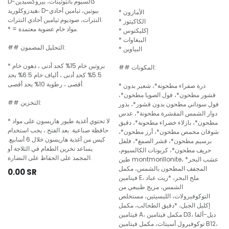
D-كالسيوم بانتوثينات، بيروكسيدين
هيدروكلوريد، D-بيوتين، ثيامين أحادي
* الأمازون
النترات، صوديوم ثيامين أحادي النترات.
* الكاكيتوز
* = مواد خام عضوية معتمدة.
* إكليكتوس
* الببغاوات
## التحليل المضمون:
* البياوين
* بروتين خام 15% كحد أدنى ، دهون خام
## المكونات:
5.5% كحد أدنى ، ألياف خام 6.5% بحد
أقصى ، رطوبة 10% بحد أقصى.
* ذرة صفراء مطحونة*، شعير بدون
قشور مطحون*، فول الصويا مطحون*،
## التخزين:
فول سوداني مطحون بدون قشور*، بذور
دوار الشمس المقشرة مطحونة*، عدس
* لا تحتوي أغذية طيور هاريسون على مواد
مطحون*، بازلاء خضراء مطحونة*، دقيق
حافظة صناعية. بعد الفتح ، يجب استخدام
شوفان محمص مطحون*، أرز مطحون*،
كيس من أغذية هاريسون خلال 6 أسابيع.
برسيم مطحون*، قشر الصمغ*، فلفل
يساعد تخزين الطعام في الثلاجة أو
حريف مطحون*، كربونات الكالسيوم،
المجمد على الحفاظ على النضارة.
طين montmorillonite، *عشب البحر
المجفف المطحون بالشمس، مكمل
0.00
SR
فيتامين E، ملح البحر، *زيت عباد
الشمس، مزيج طبيعي من
التوكوفيرولات، الليسيثين، مستخلص
إكليل الجبل، *دقيق الطحالب، مكمل
فيتامين A، مكمل فيتامين D3، ديل-ألفا
توكوفيرول أسيتات، مكمل فيتامين B12،