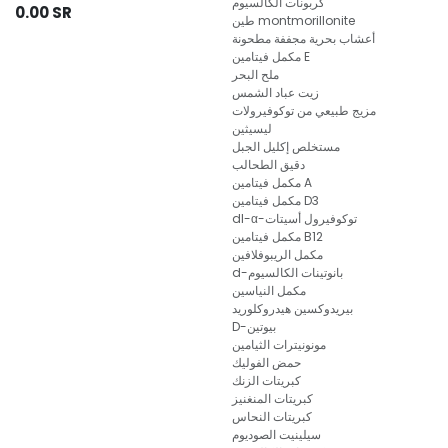
كربونات الكالسيوم
0.00
SR
طين montmorillonite
أعشاب بحرية مجففة مطحونة
مكمل فيتامين E
ملح البحر
زيت عباد الشمس
مزيج طبيعي من توكوفيرولات
ليسيثين
مستخلص إكليل الجبل
دقيق الطحالب
مكمل فيتامين A
مكمل فيتامين D3
dl-α-توكوفيرول أسيتات
مكمل فيتامين B12
مكمل الريبوفلافين
d-بانوتينات الكالسيوم
مكمل النياسين
بيريدوكسين هيدروكلوريد
D-بيوتين
مونونيترات الثيامين
حمض الفوليك
كبريتات الزنك
كبريتات المنغنيز
كبريتات النحاس
سيلينيت الصوديوم