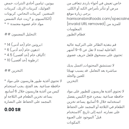
خاص, تعيش في أجواء باردة, تتعافى من
بيوتين، ثيامين أحادي النترات، حمض
مرض أو تتأثر بأمراض الكبد أو الكلى.
الفوليك، كبريتات الزنك، كبريتات
يرجى زيارة موقع
المنغنيز، كبريتات النحاس، كربونات
harrisonsbirdfoods.com/specialn
الكالسيوم، و *زيت عباد الشمس)
[invalid URL removed] للمزيد من
* = مواد خام عضوية معتمدة.
المعلومات.
فطام الطيور:
## التحليل المضمون:
قم بتغذية الطائر على التركيبة عالية
* بروتين خام (حد أدنى) 14٪
الفاعلية لمدة لا تقل عن 6-9 أشهر.
* دهون خام (حد أدنى) 6٪
تحتوي على مسحوق فلفل حريف عضوي:
* ألياف خام (حد أقصى) 4.5٪
* رطوبة (حد أقصى) 10٪
لا تستنشق المحتويات, اغسل يديك
مباشرة بعد التعامل. قد يسبب تهيجًا
## التخزين:
للعين والجلد.
التخزين:
* لا تحتوي أغذية طيور هاريسون على مواد
حافظة صناعية. بعد الفتح، يجب استخدام
لا تحتوي أغذية هاريسون للطيور على مواد
كيس من أغذية هاريسون خلال 6 أسابيع.
حافظة صناعية. بمجرد فتح الكيس, يفضل
يساعد تخزين الطعام في الثلاجة أو
استخدامه خلال 6 أسابيع. يساعد تخزين
المجمد على الحفاظ على النضارة.
الطعام في الثلاجة أو المجمد على الحفاظ
0.00
SR
على نضارته. انتبه إلى تاريخ "الاستخدام
قبل" الموجود على العبوة.
المكونات: