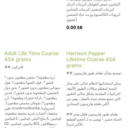
الثيامين, حمض الفوليك, كبريتات الزنك,
كبريتات المنغنيز, كبريتات النحاس,
كربونات الكالسيوم وزيت عباد الشمس
عضوي)
0.00
SR
Adult Life Time Coarse
Harrison Pepper
454 grams
Lifetime Coarse 454
grams
## التركيب:
## توصية بشأن طعام طيور هاريسون:
* ذرة مطحونة*، شعير مطحون بدون
قشور*، فول الصويا مطحون*، فول
يمكن استخدامها كنظام غذائي على مدار
سوداني مطحون بدون قشور*، بذور دوار
السنة لمعظم سلالات الطيور الأليفة.
الشمس المطحونة بدون قشور*، عدس
التركيبات المقدمة بشكل مثالي للطيور
مطحون*، بازلاء خضراء مطحونة*، أرز
التي تتمتع بصحة جيدة بالفعل ، وهي من
مطحون*، شوفان محمص مطحون*،
آكلي طعام هاريسون المعتادين.
طين montmorillonite، أسبرولينا
مجففة، أعشاب بحرية مجففة مطحونة،
## طعام طيور هاريسون فلفل مدى
فيتامين E، ملح البحر، فيتامين A، فيتامين
الحياة خشن - يُوصى به لـ (حجم القطعة
D3، نياسين، فيتامين B12، ريبوفلافين،
الأكبر لدينا):