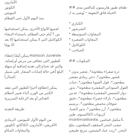
الأمازون
## طعام طيور هاريسون للبالغين مدى
الكونور
الحياة فائق النعومة - يُوصى به لـ:
البيونس
منذ اليوم الأول حتى الفطام.
* الكناري
* الشرشور
لجميع الأنواع الأخرى، يمكن استخدامها
* الببغاوات المتوسطة
من 7 أيام حتى الفطام، باستثناء الببغاء
* الببغاوات الصغيرة
الكوكاتيل التي لا يمكن استخدامها إلا بعد
* الكوكاتيل
21 يومًا.
* الحباحب
يمكن أيضًا إعطاء Harrison Juvenile
## المكونات:
للطيور التي تتعافى من مرض أو إصابة،
والتي قد تحتاج إلى تغذية إضافية أو سهلة
* ذرة صفراء مطحونة*، شعير بدون
البلع (في حالة إصابات المنقار على سبيل
قشور مطحون*، دخن رمادي مقشر
المثال).
مطحون*، فول الصويا مطحون*، حبات
الفول السوداني المقشرة مطحونة*، بذور
يمكن إعطاؤه أخيرًا للطيور التي تفقد
دوار الشمس المقشرة مطحونة*، عدس
الكثير من الوزن أثناء تغيير النظام
مطحون*، بازلاء خضراء مطحونة*، دقيق
الغذائي أو بعد الرعاية السريرية.
شوفان محمص مطحون*، برسيم
مطحون*، أرز مطحون*، بذور الشيا،
طريقة التغذية:
كربونات الكالسيوم، طين
montmorillonite، مكمل فيتامين E،
من اليوم الأول للبيونس، الرمادي
عشب البحر المجفف المطحون، ملح
الأفريقي، الأمازون، الكاكاتو، الكونور
البحر، *زيت عباد الشمس، مزيج طبيعي
والببغاوات المكاو.