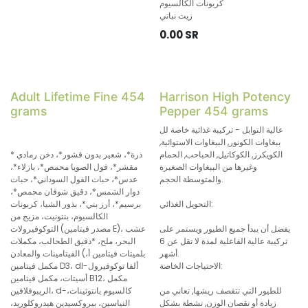
كربونات الكالسيوم
زيت نباتي
0.00
SR
Adult Lifetime Fine 454
Harrison High Potency
grams
Pepper 454 grams
عالية التوابل - تركيبة غذائية خاصة لل
ببغاوات الكونور, الببغاوات الاستوائية,
الكويكرز, الكوكاتيل, الحباحب, الحمام
* ذرة*، شعير بدون قشور*، دخن رمادي
وغيرها من الببغاوات الصغيرة
مقشر*، فول الصويا محمص*، بازلاء*،
والمتوسطة الحجم.
عدس*، حبات الفول السوداني*، حبات
دوار الشمس*، دقيق شوفان محمص*،
التحويل الغذائي:
برسيم*، أرز بني*، بذور الشيا، كربونات
الكالسيوم، بنتونيت، مزيج من
يفضل أن يبدأ جميع الطيور ويستمر على
التوكوفيرولات (مصدر فيتامين E)، عشب
تركيبة عالية الفاعلية لمدة لا تقل عن 6
البحر، ملح، *دقيق الطحالب، مكملات
أشهر.
الفيتامينات والمعادن (بلميتات فيتامين أ،
الاحتياجات الخاصة:
مكمل فيتامين D3، dl-ألفا توكوفيرول
أسيتات، مكمل فيتامين B12، مكمل
للطيور التي تتقصف ريشها, تعاني من
الريبوفلافين، d-كالسيوم بانتوثينات،
زيادة أو نقصان الوزن, نشطة بشكل
النياسين، بيروكسيدين هيدروكلوريد،