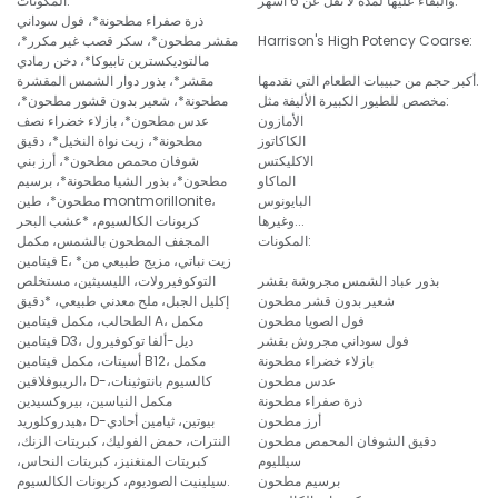
والبقاء عليها لمدة لا تقل عن 6 أشهر.
المكونات:
ذرة صفراء مطحونة*، فول سوداني
Harrison's High Potency Coarse:
مقشر مطحون*، سكر قصب غير مكرر*،
مالتوديكسترين تابيوكا*، دخن رمادي
أكبر حجم من حبيبات الطعام التي نقدمها.
مقشر*، بذور دوار الشمس المقشرة
مخصص للطيور الكبيرة الأليفة مثل:
مطحونة*، شعير بدون قشور مطحون*،
الأمازون
عدس مطحون*، بازلاء خضراء نصف
الكاكاتوز
مطحونة*، زيت نواة النخيل*، دقيق
الاكليكتس
شوفان محمص مطحون*، أرز بني
الماكاو
مطحون*، بذور الشيا مطحونة*، برسيم
البايونوس
مطحون*، طين montmorillonite،
وغيرها...
كربونات الكالسيوم، *عشب البحر
المكونات:
المجفف المطحون بالشمس، مكمل
فيتامين E، *زيت نباتي، مزيج طبيعي من
بذور عباد الشمس مجروشة بقشر
التوكوفيرولات، الليسيثين، مستخلص
شعير بدون قشر مطحون
إكليل الجبل، ملح معدني طبيعي، *دقيق
فول الصويا مطحون
الطحالب، مكمل فيتامين A، مكمل
فول سوداني مجروش بقشر
فيتامين D3، ديل-ألفا توكوفيرول
بازلاء خضراء مطحونة
أسيتات، مكمل فيتامين B12، مكمل
عدس مطحون
الريبوفلافين، D-كالسيوم بانتوثينات،
ذرة صفراء مطحونة
مكمل النياسين، بيروكسيدين
أرز مطحون
هيدروكلوريد، D-بيوتين، ثيامين أحادي
دقيق الشوفان المحمص مطحون
النترات، حمض الفوليك، كبريتات الزنك،
سيلليوم
كبريتات المنغنيز، كبريتات النحاس،
برسيم مطحون
سيلينيت الصوديوم، كربونات الكالسيوم.