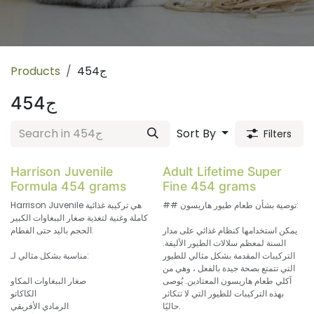
454ج
Products
454ج
Sort By
Filters
Harrison Juvenile
Adult Lifetime Super
Formula 454 grams
Fine 454 grams
## توصية بشأن طعام طيور هاريسون:
Harrison Juvenile هي تركيبة غذائية
كاملة وغنية لتغذية صغار الببغاوات الكبير
يمكن استخدامها كنظام غذائي على مدار
الحجم باليد حتى الفطام.
السنة لمعظم سلالات الطيور الأليفة.
التركيبات المقدمة بشكل مثالي للطيور
مناسبة بشكل مثالي لـ:
التي تتمتع بصحة جيدة بالفعل ، وهي من
آكلي طعام هاريسون المعتادين. يُوصى
صغار الببغاوات المكاو
بهذه التركيبات للطيور التي لا تتكاثر
الكاكاتو
حاليًا.
الرمادي الأفريقي