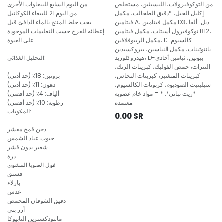
من التوكوفيرولات، الليسيثين، مستخلص
من اليوم السابع للببغاوات الأخرى.
إكليل الجبل، *دقيق الطحالب، مكمل
من اليوم 21 للببغاء الكوكاتيل.
فيتامين A، مكمل فيتامين D3، ديل-ألفا
يجب خلط المنتج بالماء الدافئ قبل
توكوفيرول أسيتات، مكمل فيتامين B12،
إعطائه للفرخ حسب التعليمات الموجودة
مكمل الريبوفلافين، D-كالسيوم
على العبوة.
بانتوثينات، مكمل النياسين، بيروكسيدين
هيدروكلوريد، D-بيوتين، ثيامين أحادي
التحليل الغذائي:
النترات، حمض الفوليك، كبريتات الزنك،
كبريتات المنغنيز، كبريتات النحاس،
بروتين: 18٪ (حد أدنى)
سيلينيت الصوديوم، كربونات الكالسيوم،
دهون: 11٪ (حد أدنى)
*زيت نباتي*. * = مواد خام عضوية
ألياف: 4٪ (حد أقصى)
معتمدة.
رطوبة: 10٪ (حد أقصى)
المكونات:
0.00
SR
دخن قمح مقشر
حبوب عباد الشمس
شعير بدون قشر
ذرة
فول الصويا المشوي
فستق
بازلاء
عدس
دقيق الشوفان المحمص
أرز بني
مالتودكسترين التابيوكا