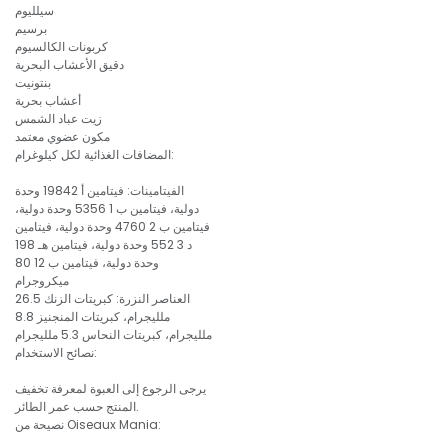
سيلليوم
برسيم
كربونات الكالسيوم
دقيق الأعشاب البحرية
بنتونيت
أعشاب بحرية
زيت عباد الشمس
مكون عضوي معتمد
المضافات الغذائية لكل كيلوغرام:
الفيتامينات: فيتامين أ 19842 وحدة
دولية، فيتامين ب 1 5356 وحدة دولية،
فيتامين ب 2 4760 وحدة دولية، فيتامين
د 3 552 وحدة دولية، فيتامين هـ 198
وحدة دولية، فيتامين ب 12 80
ميكروجرام
العناصر النزرة: كبريتات الزنك 26.5
ملليجرام، كبريتات المنجنيز 8.8
ملليجرام، كبريتات النحاس 5.3 ملليجرام
نصائح الاستخدام:
يرجى الرجوع إلى العبوة لمعرفة تخفيف
المنتج حسب عمر الطائر.
نصيحة من Oiseaux Mania: