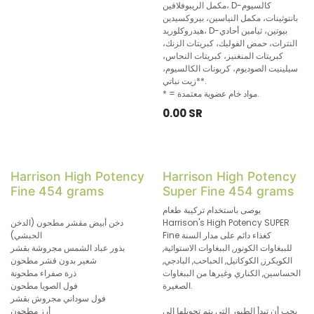
مكمل الريبوفلافين، D-كالسيوم
بانتوثينات، مكمل النياسين، بيروكسيدين
هيدروكلوريد، D-بيوتين، ثيامين أحادي
النترات، حمض الفوليك، كبريتات الزنك،
كبريتات المنغنيز، كبريتات النحاس،
سيلينيت الصوديوم، كربونات الكالسيوم،
*زيت نباتي*.
* = مواد خام عضوية معتمدة.
0.00
SR
Harrison High Potency
Harrison High Potency
Fine 454 grams
Super Fine 454 grams
يوصى باستخدام تركيبة طعام
Harrison's High Potency SUPER
دخن أبيض مقشر مطحون (الدخن
Fine كغذاء دائم على مدار السنة
الحبشي)
للببغاوات الكونور, الببغاوات الاستوائية,
بذور عباد الشمس مجروشة بقشر
الكويكرز, الكوكاتيل, الحباحب, البادجي,
شعير بدون قشر مطحون
الحساسين, الكناري وغيرها من الببغاوات
ذرة صفراء مطحونة
الصغيرة.
فول الصويا مطحون
فول سوداني مجروش بقشر
يجب أن تبدأ الطيور التي يتم تحويلها إلى
أرز مطحون