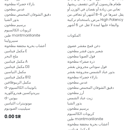
طعام هاريسون, أو التي تتقصف ريشها,
بازلاء خضراء مطحونة
تعاني من زيادة أو نقصان في الوزن, أو
عدس مطحون
يقل عمرها عن 6-8 أشهر, أو تتعافى من
دقيق الشوفان المحمص مطحون
مرض, باستخدام تركيبة High Potency
بذور الشيا
والبقاء عليها لمدة لا تقل عن 6 أشهر.
برسيم مطحون
كربونات الكالسيوم
المكونات:
طين montmorillonite
سبيرولينا
دخن قمح مقشر عضوي
أعشاب بحرية مجففة مطحونة
شعير بدون قشر مطحون
مكمل فيتامين E
فول الصويا مطحون
ملح البحر
ذرة صفراء مطحونة
مكمل فيتامين A
فول سوداني مجروش بقشر
مكمل فيتامين D3
بذور عباد الشمس مجروشة بقشر
مكمل النياسين
بازلاء خضراء مطحونة
مكمل فيتامين B12
عدس مطحون
مكمل الريبوفلافين
دقيق الشوفان المحمص مطحون
d-بانوتينات الكالسيوم
أرز مطحون
بيريدوكسين هيدروكلوريد
زيت عباد الشمس
d-بيوتين
بذور الشيا
مونونيترات الثيامين
برسيم مطحون
سيلينيت الصوديوم
كربونات الكالسيوم
0.00
SR
طين montmorillonite
أعشاب بحرية مجففة مطحونة
مكمل فيتامين E