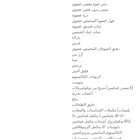
دخن قمح مقشر عضوي
شعير بدون قشر عضوي
ذرة عضوية
فول الصويا المحمص عضوي
حبات فستق عضوية
حبات عباد الشمس
بازلاء
عدس
دقيق الشوفان المحمص عضوي
أرز بني
شيا
برسيم
فلفل أحمر
كربونات الكالسيوم
بنتونيت
مزيج من توكوفيرولات (مصدر فيتامين E)
أعشاب بحرية
ملح
دقيق الطحالب
مكملات الفيتامينات والمعادن (بلميتات
فيتامين أ, مكمل فيتامين د3, dl-α-
توكوفيرول أسيتات, مكمل فيتامين B12,
مكمل الريبوفلافين, d-بانوتينات
الكالسيوم, النياسين, بيريدوكسين
هيدروكلوريد, البيوتين, مونونيترات