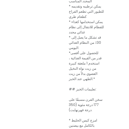
المحدد المناسب
* يمكن ترطيبه وتقديمه
للطيور التي تطعم الفراخ
كطعام طري
* يمكن استخدامها كغذاء
للفطام للانتقال إلى نظام
غذائي محدد
* قد تشكل ما يصل إلى
30٪ من النظام الغذائي
اليومي.
*للحصول على أقصى
قدر من القيمة الغذائية ،
استخدم 1 ملعقة كبيرة
من زيت نواة النخيل
العضوي بدلاً من زيت
الطهي عند الخبز.*
## تعليمات الخبز:
سخن الفرن مسبقًا على
177 درجة مئوية (350
درجة فهرنهايت).
* امزج كيس الخليط
بالكامل مع بيضتين