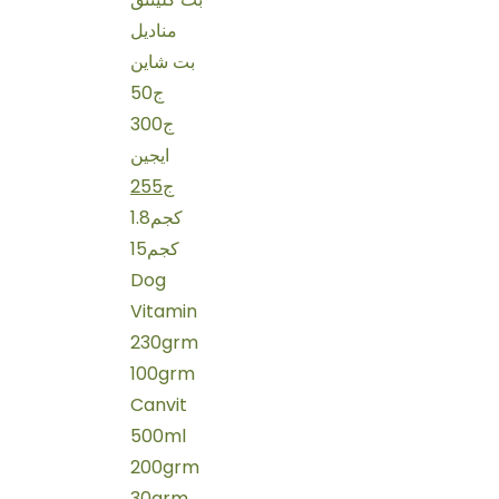
مناديل
بت شاين
50ج
300ج
ايجين
255ج
1.8كجم
15كجم
Dog
Vitamin
230grm
100grm
Canvit
500ml
200grm
30grm