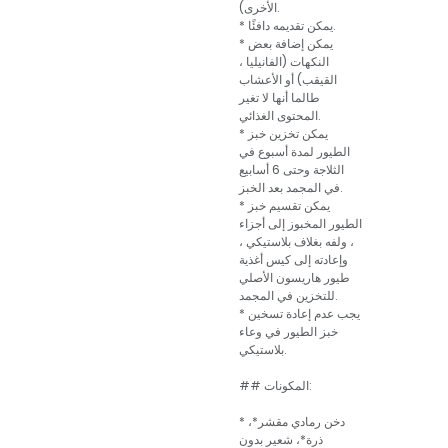
الأخرى).
* يمكن تقديمه دافئًا.
* يمكن إضافة بعض
النكهات (الفانيليا ،
القيقب) أو الأعشاب
طالما أنها لا تغير
المحتوى الغذائي.
* يمكن تخزين خبز
الطيور لمدة أسبوع في
الثلاجة وحتى 6 أسابيع
في المجمد بعد الخبز.
* يمكن تقسيم خبز
الطيور المخبوز إلى أجزاء
، ولفه بغلاف بلاستيكي ،
وإعادته إلى كيس أغذية
طيور هاريسون الأصلي
للتخزين في المجمد.
* يجب عدم إعادة تسخين
خبز الطيور في وعاء
بلاستيكي.
## المكونات:
* دخن رمادي مقشر*،
ذرة*، شعير بدون