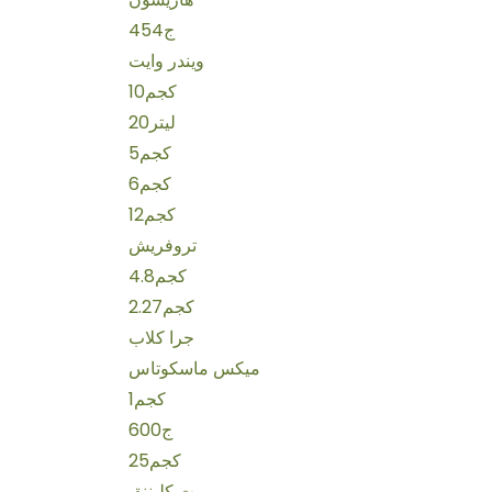
454ج
ويندر وايت
10كجم
20ليتر
5كجم
6كجم
12كجم
تروفريش
4.8كجم
2.27كجم
جرا كلاب
ميكس ماسكوتاس
1كجم
600ج
25كجم
بت كليننق