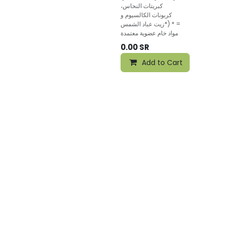
كبريتات النحاس،
كربونات الكالسيوم و
*زيت عباد الشمس) * =
مواد خام عضوية معتمدة
0.00
SR
Add to Cart