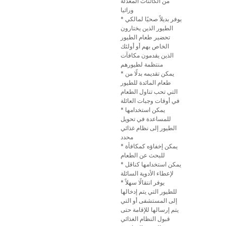
من الكائنات المعدلة
وراثيا
* يوفر بديلاً صحيًا لمالكي
الطيور الذين يختارون
تحضير طعام الطيور
الخاص بهم أو أولئك
الذين يقدمون مكافآت
منتظمة لطيورهم
* يمكن تقديمه بدلًا من
طعام المائدة للطيور
التي تحب تناول الطعام
في أوقات وجبات العائلة
* يمكن استخدامها
للمساعدة في تحويل
الطيور إلى نظام غذائي
محدد
* يمكن إخفاؤه كمكافأة
للبحث عن الطعام
* يمكن استخدامها كناقل
لإعطاء الأدوية السائلة
* يوفر انتقالًا سهلاً
للطيور التي يتم إدخالها
إلى المستشفى أو التي
يتم إرسالها للإقامة حتى
قبول النظام الغذائي