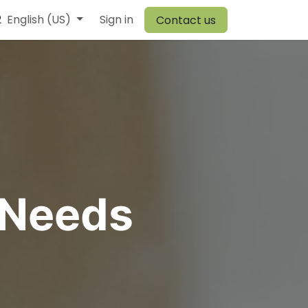
2
r Team
English (US)
Browiner
Sign in
Comen
Warehouse
Vory
Canvit
Contact us
 Needs