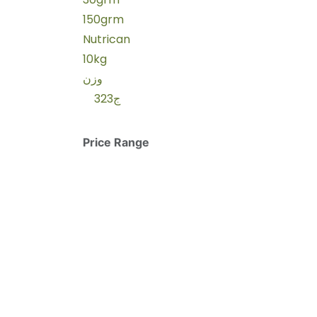
150grm
Nutrican
10kg
وزن
323ج
Price Range