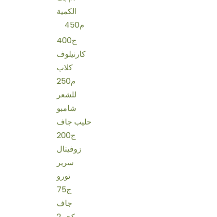
الكمية
450م
400ج
كارنيلوف
كلاب
250م
للشعر
شامبو
حليب جاف
200ج
زوفيتال
سرير
تورو
75ج
جاف
2كجم