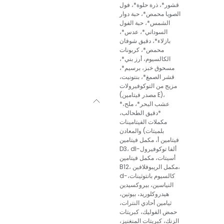
قشور*، ذرة حلوة*، فول
الصويا محمص*، حبة دوار
الشمس*، حبة الفول
السوداني*، عدس*،
بازلاء*، دقيق شوفان
محمص*، كربونات
الكالسيوم، أرز بني*،
مسحوق خبز، برسيم*،
قشر الصمغ*، بنتونيت،
مزيج من التوكوفيرولات
(مصدر فيتامين E)،
*عشب البحر*، ملح،
*دقيق الطحالب،
مكملات الفيتامينات
والمعادن (بلميتات
فيتامين أ، مكمل فيتامين
D3، dl-ألفا توكوفيرول
أسيتات، مكمل فيتامين
B12، مكمل الريبوفلافين،
d-كالسيوم بانتوثينات،
النياسين، بيروكسيدين
هيدروكلوريد، بيوتين،
ثيامين أحادي النترات،
حمض الفوليك، كبريتات
الزنك، كبريتات المنغنيز،