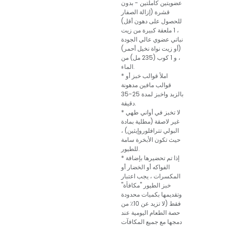
عضويتين كاملتين - بدون
قشرة (إزالة الصفار
للحصول على دهون أقل)
، 1 ملعقة كبيرة من زيت
نباتي عضوي عالي الجودة
(أو زيت نواة نخيل أحمر)
، و 1 كوب (235 مل) من
الماء.
* املأ قوالب خبز أو
قوالب مافين مدهونة
بالزبد واخبز لمدة 25-35
دقيقة.
* لا تخبز في أواني طهي
غير لاصقة (مطلية بمادة
البولي تترافلوروإيثين) ،
حيث تكون الأبخرة سامة
للطيور.
* إذا تم تحضيرها بإضافة
الفواكه أو الخضار أو
المكسرات ، يجب اعتبار
خبز الطيور "مكافأة"
وتقديمها بكميات محدودة
فقط (لا تزيد عن 10٪ من
حصة الطعام اليومية عند
دمجها مع جميع المكافآت