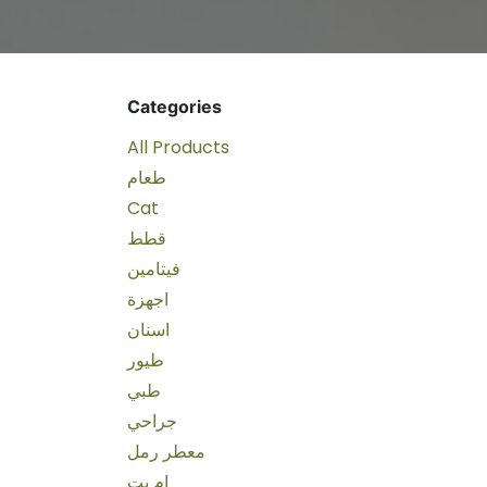
Categories
All Products
طعام
Cat
قطط
فيتامين
اجهزة
اسنان
طيور
طبي
جراحي
معطر رمل
ام بت