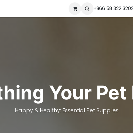
Ou
Contact us
+966 58 322 320
Jobs
Appointment
المساعدة
ourses
thing Your Pet
Happy & Healthy: Essential Pet Supplies