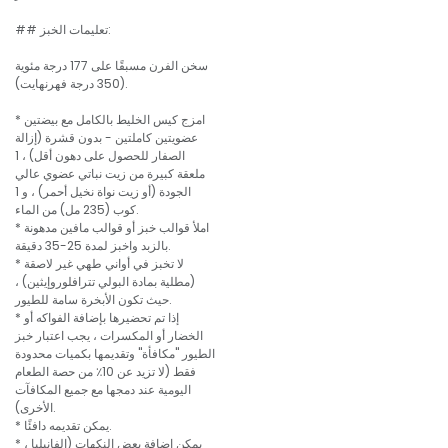
## تعليمات الخبز:
سخن الفرن مسبقًا على 177 درجة مئوية
(350 درجة فهرنهايت).
* امزج كيس الخليط بالكامل مع بيضتين
عضويتين كاملتين - بدون قشرة (إزالة
الصفار للحصول على دهون أقل) ، 1
ملعقة كبيرة من زيت نباتي عضوي عالي
الجودة (أو زيت نواة نخيل أحمر) ، و 1
كوب (235 مل) من الماء.
* املأ قوالب خبز أو قوالب مافين مدهونة
بالزبد واخبز لمدة 25-35 دقيقة.
* لا تخبز في أواني طهي غير لاصقة
(مطلية بمادة البولي تترافلوروإيثين) ،
حيث تكون الأبخرة سامة للطيور.
* إذا تم تحضيرها بإضافة الفواكه أو
الخضار أو المكسرات ، يجب اعتبار خبز
الطيور "مكافأة" وتقديمها بكميات محدودة
فقط (لا تزيد عن 10٪ من حصة الطعام
اليومية عند دمجها مع جميع المكافآت
الأخرى).
* يمكن تقديمه دافئًا.
* يمكن إضافة بعض النكهات (الفانيليا ،