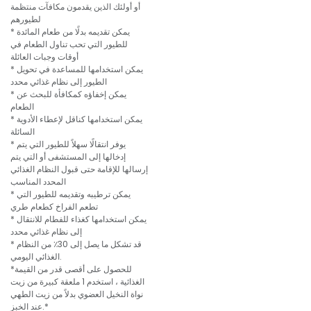
أو أولئك الذين يقدمون مكافآت منتظمة
لطيورهم
* يمكن تقديمه بدلًا من طعام المائدة
للطيور التي تحب تناول الطعام في
أوقات وجبات العائلة
* يمكن استخدامها للمساعدة في تحويل
الطيور إلى نظام غذائي محدد
* يمكن إخفاؤه كمكافأة للبحث عن
الطعام
* يمكن استخدامها كناقل لإعطاء الأدوية
السائلة
* يوفر انتقالًا سهلاً للطيور التي يتم
إدخالها إلى المستشفى أو التي يتم
إرسالها للإقامة حتى قبول النظام الغذائي
المحدد المناسب
* يمكن ترطيبه وتقديمه للطيور التي
تطعم الفراخ كطعام طري
* يمكن استخدامها كغذاء للفطام للانتقال
إلى نظام غذائي محدد
* قد تشكل ما يصل إلى 30٪ من النظام
الغذائي اليومي.
*للحصول على أقصى قدر من القيمة
الغذائية ، استخدم 1 ملعقة كبيرة من زيت
نواة النخيل العضوي بدلاً من زيت الطهي
عند الخبز.*