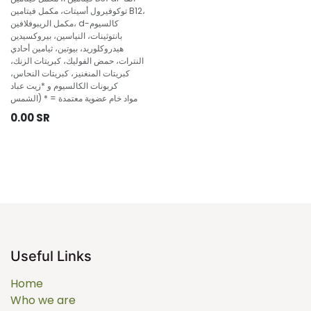
توكوفيرول أسيتات، مكمل فيتامين B12،
مكمل الريبوفلافين، d-كالسيوم
بانتوثينات، النياسين، بيروكسيدين
هيدروكلوريد، بيوتين، ثيامين أحادي
النترات، حمض الفوليك، كبريتات الزنك،
كبريتات المنغنيز، كبريتات النحاس،
كربونات الكالسيوم و *زيت عباد
الشمس) * = مواد خام عضوية معتمدة
0.00
SR
Useful Links
Home
Who we are