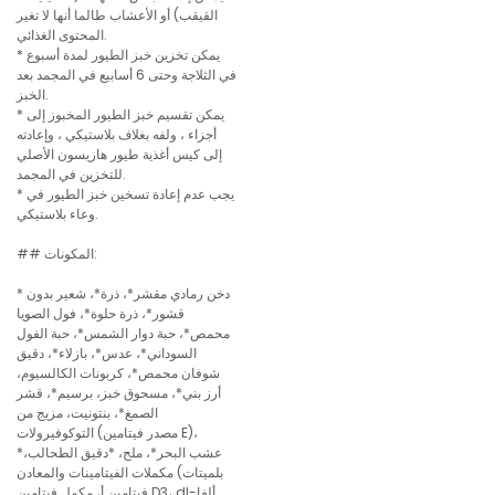
القيقب) أو الأعشاب طالما أنها لا تغير
المحتوى الغذائي.
* يمكن تخزين خبز الطيور لمدة أسبوع
في الثلاجة وحتى 6 أسابيع في المجمد بعد
الخبز.
* يمكن تقسيم خبز الطيور المخبوز إلى
أجزاء ، ولفه بغلاف بلاستيكي ، وإعادته
إلى كيس أغذية طيور هاريسون الأصلي
للتخزين في المجمد.
* يجب عدم إعادة تسخين خبز الطيور في
وعاء بلاستيكي.
## المكونات:
* دخن رمادي مقشر*، ذرة*، شعير بدون
قشور*، ذرة حلوة*، فول الصويا
محمص*، حبة دوار الشمس*، حبة الفول
السوداني*، عدس*، بازلاء*، دقيق
شوفان محمص*، كربونات الكالسيوم،
أرز بني*، مسحوق خبز، برسيم*، قشر
الصمغ*، بنتونيت، مزيج من
التوكوفيرولات (مصدر فيتامين E)،
*عشب البحر*، ملح، *دقيق الطحالب،
مكملات الفيتامينات والمعادن (بلميتات
فيتامين أ، مكمل فيتامين D3، dl-ألفا