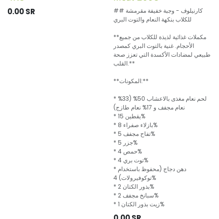
## كارنيلوف - وجبة خفيفة مقرمشة
SR
0.00
للكلاب بنكهة النعام والتوت البري
**مكملات غذائية لذيذة للكلاب من جميع
الأحجام. غنية بالتوت البري كمصدر
طبيعي لمضادات الأكسدة التي تعزز صحة
القلب.**
**المكونات:**
* لحم نعام مغذى بالاعشاب 50% (33%
نعام مجفف و 17% نعام طازج)
* يقطين 15%
* بازلاء صفراء 8%
* تفاح مجفف 5%
* جزر 5%
* حمص 4%
* توت بري 4%
* دهن دجاج (محفوظ باستخدام
توكوفيرولات) 4%
* بذور الكتان 2%
* سبانخ مجفف 2%
* زيت بذور الكتان 1%
0.00
SR