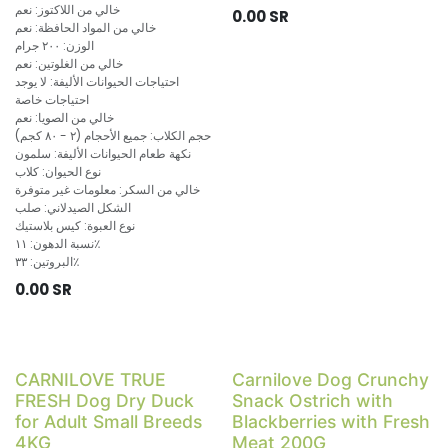
خالي من اللاكتوز: نعم
0.00
SR
خالي من المواد الحافظة: نعم
الوزن: ٢٠٠ جرام
خالي من الغلوتين: نعم
احتياجات الحيوانات الأليفة: لا يوجد
احتياجات خاصة
خالي من الصويا: نعم
حجم الكلاب: جميع الأحجام (٢ - ٨٠ كجم)
نكهة طعام الحيوانات الأليفة: سلمون
نوع الحيوان: كلاب
خالي من السكر: معلومات غير متوفرة
الشكل الصيدلاني: صلب
نوع العبوة: كيس بلاستيك
نسبة الدهون: ١١٪
البروتين: ٣٣٪
0.00
SR
CARNILOVE TRUE
Carnilove Dog Crunchy
FRESH Dog Dry Duck
Snack Ostrich with
for Adult Small Breeds
Blackberries with Fresh
4KG
Meat 200G