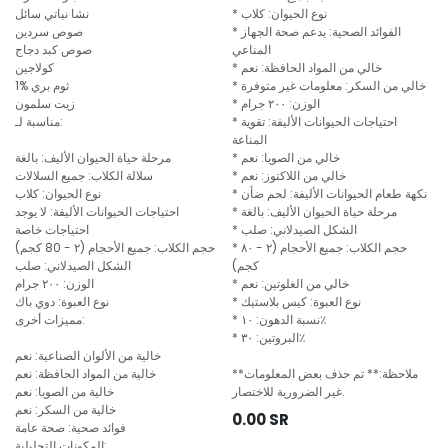
* نوع الحيوان: كلاب
نشا نباتي سائل
* الفوائد الصحية: يدعم صحة الجهاز
صوص سردين
المناعي
صوص كبد دجاج
* خالي من المواد الحافظة: نعم
كولاجين
* خالي من السكر: معلومات غير متوفرة
1% ثوم بري
* الوزن: ٢٠٠ جرام
زيت سلمون
* احتياجات الحيوانات الأليفة: تقوية
مناسبة لـ:
المناعة
* خالي من الصويا: نعم
مرحلة حياة الحيوان الأليف: بالغة
* خالي من اللاكتوز: نعم
سلالة الكلاب: جميع السلالات
* نكهة طعام الحيوانات الأليفة: لحم ضأن
نوع الحيوان: كلاب
* مرحلة حياة الحيوان الأليف: بالغة
احتياجات الحيوانات الأليفة: لا يوجد
* الشكل الصيدلاني: صلب
احتياجات خاصة
* حجم الكلاب: جميع الأحجام (٢ - ٨٠
حجم الكلاب: جميع الأحجام (٢ - 80 كجم)
كجم)
الشكل الصيدلاني: صلب
* خالي من الغلوتين: نعم
الوزن: ٢٠٠ جرام
* نوع العبوة: كيس بلاستيك
نوع العبوة: دوي باك
* نسبة الدهون: ١٠٪
مميزات أخرى:
* البروتين: ٣٠٪
خالية من الألوان الصناعية: نعم
**ملاحظة:** تم حذف بعض المعلومات
خالية من المواد الحافظة: نعم
غير الضرورية للاختصار.
خالية من الصويا: نعم
خالية من السكر: نعم
0.00
SR
فوائد صحية: صحة عامة
المكونات التحليلية: