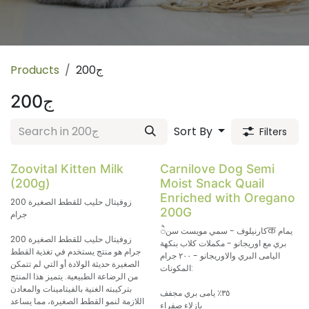
200ج
Products
200ج
Sort By
Filters
Zoovital Kitten Milk
Carnilove Dog Semi
(200g)
Moist Snack Quail
Enriched with Oregano
زوفيتال حليب للقطط الصغيرة 200
200G
جرام
كارنيلوف - سمي مويست سنैक يمام
زوفيتال حليب للقطط الصغيرة 200
بري مع اوريجانو - مكملات كلاب بنكهة
جرام هو منتج يستخدم في تغذية القطط
اليامى البري والاوريجانو - ٢٠٠ جرام
الصغيرة حديثة الولادة أو التي لم تتمكن
المكونات:
من الرضاعة الطبيعية. يتميز هذا المنتج
بتركيبته الغنية بالفيتامينات والمعادن
٣٥٪ يامى بري مجفف
اللازمة لنمو القطط الصغيرة، مما يساعد
بازلاء صفراء