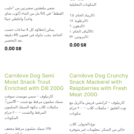
المكونات التحليلية:
ضعي ملعقتين صغيرتين من “حليب
القطط” في 50 مل من الماء (كوب شاي
الرماد الخام: ٦.٥٪
واحد) واخلطي جيدًا.
الرطوبة: ١٧٪
الدهون: ٦٪
يمكن إعطاؤه كل 4 ساعات حسب
الألياف الخام: ١٪
الحاجة. يجب تناوله في غضون 45 دقيقة
البروتين: ٣٢٪
بعد التحضير.
0.00
SR
0.00
SR
Carnilove Dog Semi
Carnilove Dog Crunchy
Moist Snack Trout
Snack Mackerel with
Enriched with Dill 200G
Raspberries with Fresh
Meat 200G
كارنيلوف - سمي مويست سوفت
سنैक سمك سلمون مرقط مع شبت -
كارنيلوف - كرانشي فريش ماكريل مع
مكملات كلاب بنكهة السمك السلمون
توت العليق - مكملات كلاب - ٢٠٠ جرام
المرقط والشبت - ٢٠٠ جرام
مكونات:
المكونات:
نوع الحيوان: كلاب
٣٥٪ سمك سلمون مرقط مجفف
خالي من السكر: معلومات غير متوفرة
بازلاء صفراء