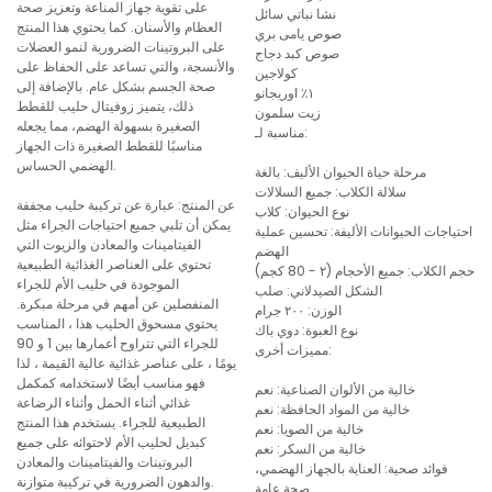
على تقوية جهاز المناعة وتعزيز صحة
نشا نباتي سائل
العظام والأسنان. كما يحتوي هذا المنتج
صوص يامى بري
على البروتينات الضرورية لنمو العضلات
صوص كبد دجاج
والأنسجة، والتي تساعد على الحفاظ على
كولاجين
صحة الجسم بشكل عام. بالإضافة إلى
١٪ اوريجانو
ذلك، يتميز زوفيتال حليب للقطط
زيت سلمون
الصغيرة بسهولة الهضم، مما يجعله
مناسبة لـ:
مناسبًا للقطط الصغيرة ذات الجهاز
الهضمي الحساس.
مرحلة حياة الحيوان الأليف: بالغة
سلالة الكلاب: جميع السلالات
عن المنتج: عبارة عن تركيبة حليب مجففة
نوع الحيوان: كلاب
يمكن أن تلبي جميع احتياجات الجراء مثل
احتياجات الحيوانات الأليفة: تحسين عملية
الفيتامينات والمعادن والزيوت التي
الهضم
تحتوي على العناصر الغذائية الطبيعية
حجم الكلاب: جميع الأحجام (٢ - 80 كجم)
الموجودة في حليب الأم للجراء
الشكل الصيدلاني: صلب
المنفصلين عن أمهم في مرحلة مبكرة.
الوزن: ٢٠٠ جرام
يحتوي مسحوق الحليب هذا ، المناسب
نوع العبوة: دوي باك
للجراء التي تتراوح أعمارها بين 1 و 90
مميزات أخرى:
يومًا ، على عناصر غذائية عالية القيمة ، لذا
فهو مناسب أيضًا لاستخدامه كمكمل
خالية من الألوان الصناعية: نعم
غذائي أثناء الحمل وأثناء الرضاعة
خالية من المواد الحافظة: نعم
الطبيعية للجراء. يستخدم هذا المنتج
خالية من الصويا: نعم
كبديل لحليب الأم لاحتوائه على جميع
خالية من السكر: نعم
البروتينات والفيتامينات والمعادن
فوائد صحية: العناية بالجهاز الهضمي،
والدهون الضرورية في تركيبة متوازنة.
صحة عامة