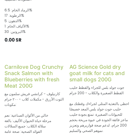
الرماد الخام: 6.5%
الرطوبة: 17%
الدهون: 5%
الألياف الخام: 1%
البروتين: 30%
0.00
SR
Carnilove Dog Crunchy
AG Science Gold dry
Snack Salmon with
goat milk for cats and
Blueberries with fresh
small dogs 200G
Meat 200G
جوت جولد بلس للجراء والقطط حليب
القطط الصغيرة والكلاب - 200 جرام
كارنيلوف - كرانشي فريش سلمون مع
التوت الأزرق - مكملات كلاب - ٢٠٠ جرام
احظى بالتغذية المثلى لجراءك وقطتك مع
مكونات:
حليب جوت جولد بلس المعد خصيصًا
للحيوانات الصغيرة. تمتع بجودة حليب
خالي من الألوان الصناعية: نعم
ماعز فائقة الجودة في عبوة مريحة بحجم
مرحلة حياة الحيوان الأليف: بالغة
200 جرام، لدعم صحة قواريرهم وتعزيز
سلالة الكلاب: جميع السلالات
نموهم الصحي والسليم.
الفوائد الصحية: صحة عامة