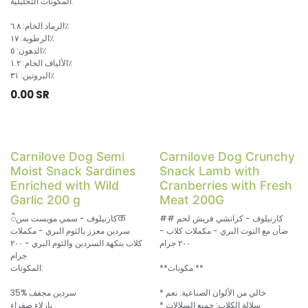
المكونات التحليلية:
الرماد الخام: ٦.٨٪
الرطوبة: ١٧٪
الدهون: ٥٪
الألياف الخام: ١.٢٪
البروتين: ٣١٪
0.00
SR
Carnilove Dog Semi
Carnilove Dog Crunchy
Moist Snack Sardines
Snack Lamb with
Enriched with Wild
Cranberries with Fresh
Garlic 200 g
Meat 200G
## كارنيلوف - كرانشي فريش لحم
كارنيلوف - سمي مويست سنैक
ضأن مع التوت البري - مكملات كلاب -
سردين معزز بالثوم البري - مكملات
٢٠٠ جرام
كلاب بنكهة السردين والثوم البري - ٢٠٠
جرام
**مكونات:**
المكونات:
* خالي من الألوان الصناعية: نعم
35% سردين مجفف
* سلالة الكلاب: جميع السلالات
بازلاء صفراء