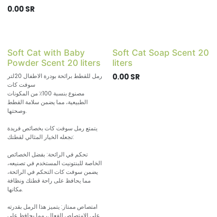
0.00
SR
Soft Cat with Baby
Soft Cat Soap Scent 20
Powder Scent 20 liters
liters
SR
0.00
رمل للقطط برائحة بودرة الاطفال 20لتر
سوفت كات
مصنوع بنسبة 100٪ من المكونات
الطبيعية، مما يضمن سلامة القطط
وصحتها.
يتمتع رمل سوفت كات بخصائص فريدة
تجعله الخيار المثالي لقطتك:
تحكم في الرائحة: بفضل الخصائص
الخاصة للبنتونيت المستخدم في تصنيعه،
يضمن سوفت كات التحكم في الرائحة،
مما يحافظ على راحة قطتك ونظافة
مكانها.
امتصاص ممتاز: يتميز هذا الرمل بقدرته
على الامتصاص الفعال، مما يحافظ على