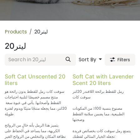
20ليتر
Products
20ليتر
Sort By
Filters
Soft Cat Unscented 20
Soft Cat with Lavender
liters
Scent 20 liters
رمل للقطط برائحة اللافندر 20لتر
سوفت كات رمل للقطط بدون رائحة هو
سوفت كات
منتج مصمم خصيصًا لتلبية احتياجات
القطط وأصحابها. يأتي في عبوة سعة
مصنوع بنسبة 100٪ من المكونات
20لتر، مما يجعله منتجًا متينًا ويدوم لفترة
الطبيعية، مما يضمن سلامة القطط
طويلة.
وصحتها.
يتميز هذا الرمل بأنه خالٍ من الروائح
يتمتع رمل سوفت كات بخصائص فريدة
الكريهة، مما يساعد في الحفاظ على
تجعله الخيار المثالي لقطتك:
نظافة المكان والتخلص من الروائح الغير