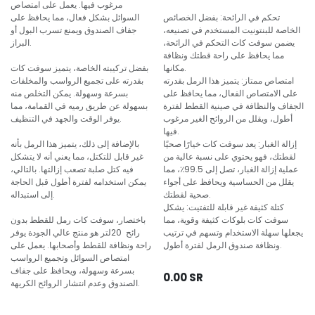
مرغوب فيها. يعمل على امتصاص
تحكم في الرائحة: بفضل الخصائص
السوائل بشكل فعال، مما يحافظ على
الخاصة للبنتونيت المستخدم في تصنيعه،
جفاف الصندوق ويمنع تسرب البول أو
يضمن سوفت كات التحكم في الرائحة،
البراز.
مما يحافظ على راحة قطتك ونظافة
مكانها.
بفضل تركيبته الخاصة، يتميز سوفت كات
امتصاص ممتاز: يتميز هذا الرمل بقدرته
بقدرته على تجميع الرواسب والمخلفات
على الامتصاص الفعال، مما يحافظ على
بسرعة وسهولة. يمكن التخلص منه
الجفاف والنظافة في صينية القطط لفترة
بسهولة عن طريق رميه في القمامة، مما
أطول، ويقلل من الروائح الغير مرغوب
يوفر الوقت والجهد في التنظيف.
فيها.
إزالة الغبار: يعد سوفت كات خيارًا صحيًا
بالإضافة إلى ذلك، يتميز هذا الرمل بأنه
لقطتك، فهو يحتوي على نسبة عالية من
غير قابل للتكتل، مما يعني أنه لا يتشكل
عملية إزالة الغبار، تصل إلى 99.5٪، مما
فيه كتل صلبة تصعب إزالتها. بالتالي،
يقلل من الحساسية ويحافظ على أجواء
يمكن استخدامه لفترة أطول قبل الحاجة
صحية لقطتك.
إلى استبداله.
كتلة كثيفة غير قابلة للتفتيت: يشكل
سوفت كات بلوكات كثيفة وقوية، مما
باختصار، سوفت كات رمل للقطط بدون
يجعلها سهلة الاستخدام وتسهم في ترتيب
رائح 20لتر هو منتج عالي الجودة يوفر
ونظافة صندوق الرمل لفترة أطول.
راحة ونظافة للقطط وأصحابها. يعمل على
امتصاص السوائل وتجميع الرواسب
بسرعة وسهولة، ويحافظ على جفاف
0.00
SR
الصندوق وعدم انتشار الروائح الكريهة.