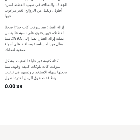
الجفاف والنظافة في صينية القطط لفترة
أطول، ويقلل من الروائح الغير مرغوب
فيها.
إزالة الغبار: يعد سوفت كات خيارًا صحيًا
لقطتك، فهو يحتوي على نسبة عالية من
عملية إزالة الغبار، تصل إلى 99.5٪، مما
يقلل من الحساسية ويحافظ على أجواء
صحية لقطتك.
كتلة كثيفة غير قابلة للتفتيت: يشكل
سوفت كات بلوكات كثيفة وقوية، مما
يجعلها سهلة الاستخدام وتسهم في ترتيب
ونظافة صندوق الرمل لفترة أطول.
0.00
SR