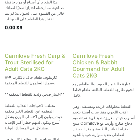
هذا الطعام أي أصباغ أو مواد حافظة
صناعية، مما يجعله اختيارًا صحيًا لقطتك.
خالي من القسوة على الحيوانات: لم يتم
اختبار هذا الطعام على الحيوانات.
0.00
SR
Carnilove Fresh Carp &
Carnilove Fresh
Trout Sterilised for
Chicken & Rabbit
Adult Cats 2KG
Gourmand for Adult
Cats 2KG
## كارنيلوف طعام جاف بالكارب
وسمك السلمون للقطط المعقمة
عبارة خالية من الحبوب والبطاطس مع
لحوم طازجة للقطط البالغة. طعام قطط
**اختيار صحي ولذيذ للقطط المعقمة**
كامل.
تختلف الاحتياجات الغذائية للقطط
القطط مخلوقات فريدة ومستقلة، وهي
المعقمة عن القطط الغير معقمة.
آكلات اللحوم، مفترسات أصيلة يتحدد
حيث يميلون إلى اكتساب الوزن بشكل
أسلوب حياتها بغريزة صيد قوية. تم تصميم
أسرع ويكون لديهم خطر أكبر للإصابة
منتج Carnilove دجاج طازج وأرنب مع
بمشاكل في المسالك البولية.
احترام لقوانين الطبيعة ويوفر لصديقك
القططي تغذية متوازنة غنية باللحوم
لذلك يحتاجون إلى نظام غذائي خاص