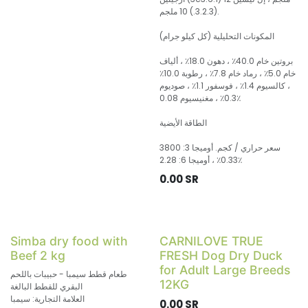
(3.2.3.) 10 ملجم.
المكونات التحليلية (كل كيلو جرام)
بروتين خام 40.0٪ ، دهون 18.0٪ ، ألياف
خام 5.0٪ ، رماد خام 7.8٪ ، رطوبة 10.0٪
، كالسيوم 1.4٪ ، فوسفور 1.1٪ ، صوديوم
0.3٪ ، مغنيسيوم 0.08٪
الطاقة الأيضية
3800 سعر حراري / كجم. أوميجا 3:
0.33٪ ، أوميجا 6: 2.28٪
0.00
SR
Simba dry food with
CARNILOVE TRUE
Beef 2 kg
FRESH Dog Dry Duck
for Adult Large Breeds
طعام قطط سيمبا - حبيبات باللحم
12KG
البقري للقطط البالغة
العلامة التجارية: سيمبا
0.00
SR