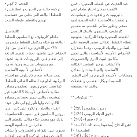
عند الحديث عن القطط الصغيرة ، فمن
• الحجم: 2 كجم
الأهمية بمكان اختيار طعام غني
• تركيبة خالية من الحبوب والبطاطس
بالبروتينات والدهونات والفيتامينات
للقطط البالغة التي تعاني من حساسية
والمغذيات الأساسية عالية الجودة لنمو
الهضم والقطط طويلة الشعر
صحي وتطور مثالي للجسم. تم تصميم
كارنيلوف بالسلمون والديك الرومي
التفاصيل:
للقطط الصغيرة وفقا للتركيبة الطبيعية
طعام كارنيلوف مع السلمون للقطط
لنظام القطط الغذائي. تعتمد الوصفة على
البالغة هو غذاء متكامل للقطط مكون من
السلمون والديك الرومي ، وهما مصدران
75٪ من اللحوم برية الأصل. من أجل
للأحماض الأمينية الأساسية ، والتي تعمل
الحفاظ على لياقتها، تحتاج القطط البالغة
معًا مع التوت البري والخضروات
إلى طعام غني بالبروتينات عالية الجودة
والأعشاب لتوفير العناصر الغذائية
مع مستويات مناسبة ومتوازنة من
الأساسية والفيتامينات والمعادن
الأحماض الأمينية الأساسية
ومضادات الأكسدة كل يوم من أجل التطور
تمت صياغة طعام كارنيلوف مع احترام
السليم للهيكل العظمي والعضلات
التركيبة الطبيعية للنظام الغذائي للقطط.
والمناعة الطبيعية.
كما تعتبر لحوم ودهون السلمون مصادر
مثالية لأحماض الأوميجا 3 الدهنية غير
**المكونات:**
المشبعة ، والتي تتميز بخصائص مضادة
للالتهابات ولها تأثير إيجابي على جودة
* دقيق السلمون (25٪)
الفراء والجلد ، وعلاوة على ذلك ، فإن
* دقيق الديك الرومي (24٪)
بروتين السلمون غير مسبب للحساسية ،
* بازلاء صفراء (18٪)
لذلك فهو مصدر غذاء مثالي للقطط التي
* دهن الدجاج (محفوظ بمضادات الأكسدة
تعاني من حساسية الهضم.
الطبيعية 11٪)
يحتوي على الفواكه والخضروات وأعشاب
* بروتين دجاج مُحَلّل (9٪)
الغابات ، توفر التركيبة العناصر الغذائية