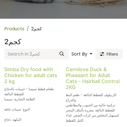
2كجم
Products
2كجم
Sort By
Filters
Simba Dry food with
Carnilove Duck &
Chicken for adult cats
Pheasant for Adult
2 kg
Cats – Hairball Control
2KG
طعام قطط سيمبا - حبيبات بالدجاج
للقطط البالغة
كارنيلوف للقطط البالغة - طعم البط
العلامة التجارية: سيمبا
والدراج
تركيبة خالية من الحبوب والبطاطس
النوع: حبيبات جافة
للقطط البالغة. معززة بألياف البنجر
لتسهيل التخلص من كرات الشعر. غذاء
النكهة: دجاج
كامل للقطط.