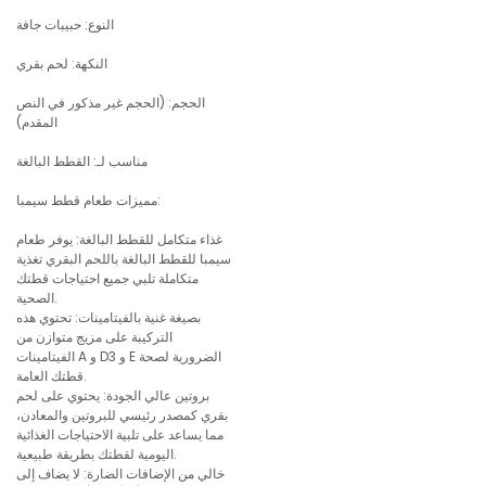
النوع: حبيبات جافة
النكهة: لحم بقري
الحجم: (الحجم غير مذكور في النص
المقدم)
مناسب لـ: القطط البالغة
مميزات طعام قطط سيمبا:
غذاء متكامل للقطط البالغة: يوفر طعام
سيمبا للقطط البالغة باللحم البقري تغذية
متكاملة تلبي جميع احتياجات قطتك
الصحية.
بصيغة غنية بالفيتامينات: تحتوي هذه
التركيبة على مزيج متوازن من
الفيتامينات A و D3 و E الضرورية لصحة
قطتك العامة.
بروتين عالي الجودة: يحتوي على لحم
بقري كمصدر رئيسي للبروتين والمعادن،
مما يساعد على تلبية الاحتياجات الغذائية
اليومية لقطتك بطريقة طبيعية.
خالي من الإضافات الضارة: لا يضاف إلى