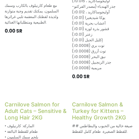
أوليجوساكاريد ، 0.015٪)
مع طعام كارنيلوف بالكارب وسمك
جذر الهندباء (مصدر الفركتو-
السلمون، يمكنك تقديم وجبة متوازنة
أوليجوساكاريد ، 0.012٪)
ولذيذة لقطتك المعقمة تلبي غرائزها
يوكا شيديغيرا (0.01٪)
الطبيعية ومتطلباتها الغذائية.
أعشاب بحرية (0.01٪)
قشور بذرة لوزة (0.01٪)
0.00
SR
زعتر (0.01٪)
إكليل الجبل (0.01٪)
توت بري (0.0008٪)
توت أزرق (0.0008٪)
نبق البحر (0.0008٪)
جذر الزنجبيل (0.0008٪)
مريمية (0.0008٪)
0.00
SR
Carnilove Salmon for
Carnilove Salmon &
Adult Cats – Sensitive &
Turkey for Kittens –
Long Hair 2KG
Healthy Growth 2KG
## صيغة خالية من الحبوب والبطاطس
• الماركة: كارنيلوف
للقطط الصغيرة. طعام كامل للقطط.
• طعام للقطط البالغة
• بلحم سمك السلمون