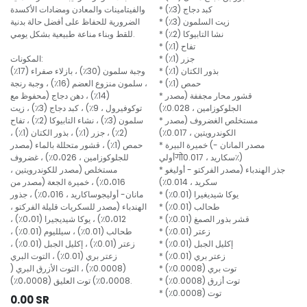
* كبد دجاج (3٪)
والفيتامينات والمعادن ومضادات الأكسدة
* زيت السلمون (3٪)
الضرورية للحفاظ على أفضل حالة بدنية
* نشا التابيوكا (2٪)
للقط وبناء مناعة طبيعية بشكل يومي.
* تفاح (1٪)
* جزر (1٪)
المكونات:
* بذور الكتان (1٪)
وجبة سلمون (30٪) ، بازلاء صفراء (17٪)
* حمص (1٪)
، سلمون منزوع العضم (16٪) ، وجبة رنجة
* قشور محار مجففة (مصدر
(14٪) ، دهن دجاج (محفوظ مع
الجلوكوزامين ، 0.028٪)
توكوفيرول ، 9٪) ، كبد دجاج (3٪) ، زيت
* مستخلص الغضروف (مصدر
سلمون (3٪) ، نشاء التابيوكا (2٪) ، تفاح
الكوندرويتين ، 0.017٪)
(2٪) ، جزر (1٪) ، بذور الكتان (1٪) ،
* خميرة البيرة (مصدر المانان -
حمص (1٪) ، قشور متحللة بالماء (مصدر
أوليगोسكاريد ، 0.017٪)
للجلوكوزامين ، 0،026٪) ، غضروف
* جذر الهندباء (مصدر الفركتو - أوليغو
مستخلص (مصدر للكوندرويتين ،
سكريد ، 0.014٪)
0،016٪) ، خميرة الجعة (مصدر من
* يوكا شيديغيرا (0.01٪)
مانان- أوليجوساكاريد ، 0،016٪) ، جذور
* طحالب (0.01٪)
الهندباء (مصدر للسكريات قليلة الفركتو ،
* قشر بذور الصمغ (0.01٪)
0،012٪) ، يوكا شيديجيرا (0،01٪) ،
* زعتر (0.01٪)
طحالب (0.01٪) ، سيلليوم (0.01٪) ،
* إكليل الجبل (0.01٪)
زعتر (0.01٪) ، إكليل الجبل (0.01٪) ،
* زعتر بري (0.01٪)
زعتر بري (0.01٪) ، التوت البري
* توت بري (0.0008٪)
(0.0008٪) ، التوت الأزرق البري (
* توت أزرق (0.0008٪)
0،0008٪) توت العليق (0،0008٪).
* توت (0.0008٪)
0.00
SR