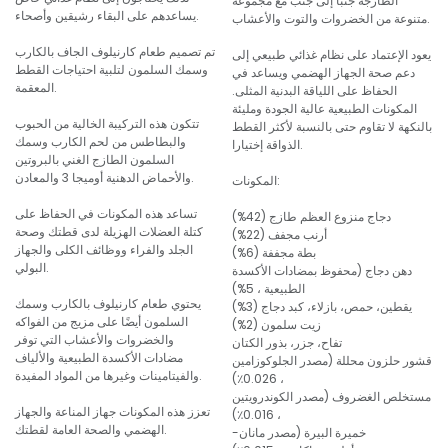
الطازجة جنبًا إلى جنب مع مجموعة
يساعدهم على البقاء رشيقين وأصحاء.
متنوعة من الخضروات والتوت والأعشاب.
تم تصميم طعام كارنيلوف الجاف بالكارب
يعود الإعتماد على نظام غذائي طبيعي إلى
وسمك السلمون لتلبية احتياجات القطط
دعم صحة الجهاز الهضمي ويساعد في
المعقمة.
الحفاظ على اللياقة البدنية المثلى.
المكونات الطبيعية عالية الجودة ومليئة
تتكون هذه التركيبة الخالية من الحبوب
بالنكهة لا تقاوم حتى بالنسبة لأكثر القطط
والبطاطس من لحم الكارب وسمك
الذواقة إختيارا.
السلمون الطازج الغني بالبروتين
والأحماض الدهنية أوميجا 3 والمعادن.
المكونات:
تساعد هذه المكونات في الحفاظ على
دجاج منزوع العظم طازج (42%)
كتلة العضلات الهزيلة لدى قطتك وصحة
أرنب مجفف (22%)
الجلد والفراء ووظائف الكلى والجهاز
بطة مجففة (6%)
البولي.
دهن دجاج (محفوظ بمضادات الأكسدة
الطبيعية ، 5%)
يحتوي طعام كارنيلوف بالكارب وسمك
يقطين، حمص، بازلاء، كبد دجاج (3%)
السلمون أيضًا على مزيج من الفواكه
زيت سلمون (2%)
والخضروات والأعشاب التي توفر
تفاح، جزر، بذور الكتان
مضادات الأكسدة الطبيعية والألياف
قشور حلزون محللة (مصدر الجلوكوزامين
والفيتامينات وغيرها من المواد المفيدة.
، 0.026٪)
مستخلص الغضروف (مصدر الكوندرويتين
تعزز هذه المكونات جهاز المناعة والجهاز
، 0.016٪)
الهضمي والصحة العامة لقطتك.
خميرة البيرة (مصدر مانان-