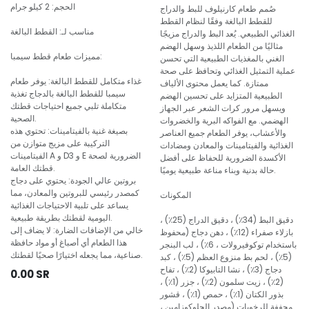
الحجم: 2 كيلو جرام
صُمم طعام كارنيلوف للبط والدراج
للقطط البالغة وفقًا لنظام القطط
مناسب لـ: القطط البالغة
الغذائي الطبيعي. يُعد البط والدراج مزيجًا
مثاليًا من الطعام اللذيذ وسهل الهضم
مميزات طعام قطط سيمبا:
الغني بالمغذيات الطبيعية التي تحسن
عملية التمثيل الغذائي وتحافظ على صحة
غذاء متكامل للقطط البالغة: يوفر طعام
ممتازة. كما يعمل محتوى الألياف
سيمبا للقطط البالغة بالدجاج تغذية
الطبيعية المتزايد على تحسين الهضم
متكاملة تلبي جميع احتياجات قطتك
ويسهل مرور كرات الشعر عبر الجهاز
الصحية.
الهضمي. مع الفواكه البرية والخضروات
بصيغة غنية بالفيتامينات: تحتوي هذه
والأعشاب، يوفر الطعام جميع العناصر
التركيبة على مزيج متوازن من
الغذائية والفيتامينات والمعادن ومضادات
الفيتامينات A و D3 و E الضرورية لصحة
الأكسدة الضرورية للحفاظ على أفضل
قطتك العامة.
حالة بدنية وبناء مناعة طبيعية يوميًا.
بروتين عالي الجودة: يحتوي على دجاج
كمصدر رئيسي للبروتين والمعادن، مما
المكونات
يساعد على تلبية الاحتياجات الغذائية
اليومية لقطتك بطريقة طبيعية.
دقيق البط (34٪) ، دقيق الدراج (25٪) ،
خالي من الإضافات الضارة: لا يضاف إلى
بازلاء صفراء (12٪) ، دهن دجاج (محفوظ
هذا الطعام أي أصباغ أو مواد حافظة
باستخدام توكوفيرولات ، 6٪) ، لب البنجر
صناعية، مما يجعله اختيارًا صحيًا لقطتك.
(5٪) ، لحم بط منزوع العظم (5٪) ، كبد
دجاج (3٪) ، نشا التابيوكا (2٪) ، تفاح
0.00
SR
(2٪) ، زيت سلمون (2٪) ، جزر (1٪) ،
بذور الكتان (1٪) ، حمص (1٪) ، قشور
مجففة للرخويات (مصدر الجلوكوزامين ،