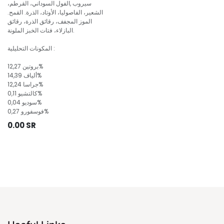
سيروب ,الفول السوداني، القرطم،
الشعير، الفاصوليا، الأوتاد، الذرة. القمح.
الموز المجفف، رقائق الذرة، رقائق
البازلاء، فتات الخبز الملونة.
المكونات التحليلية :
بروتين 12,27%
ألياف 14,39%
جراسا 12,24%
كالتشيو 0,11%
سوديو 0,04%
فوسفورو 0,27%
0.00
SR