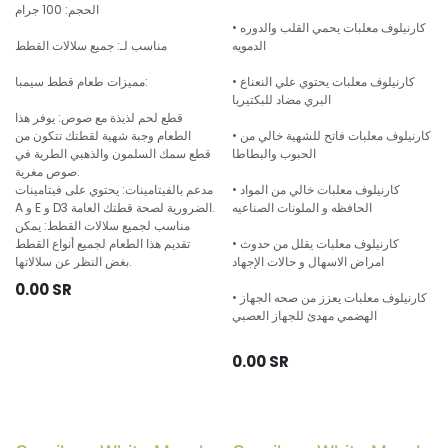
الحجم: 100 جرام
• كارنيلوف معلبات يحمي القلب والدوره
الدمويه
مناسب لـ: جميع سلالات القطط
• كارنيلوف معلبات يحتوي علي النعناع
مميزات طعام قطط سيمبا:
البري مضاد للبكتيريا
قطع لحم لذيذة مع صوص: يوفر هذا
• كارنيلوف معلبات فاتح للشهية خالي من
الطعام وجبة شهية لقطتك تتكون من
الحبوب والبطاطا
قطع سمك السلمون والذهبي الطرية في
صوص مغرية.
• كارنيلوف معلبات خالي من المواد
مدعم بالفيتامينات: يحتوي على فيتامينات
الحافظه و الملونات الصناعيه
A و E و D3 الضرورية لصحة قطتك العامة.
مناسب لجميع سلالات القطط: يمكن
• كارنيلوف معلبات يقلل من حدوث
تقديم هذا الطعام لجميع أنواع القطط
امراض الاسهال و حالات الإجهاد
بغض النظر عن سلالاتها.
0.00
SR
• كارنيلوف معلبات يعزز من صحه الجهاز
الهضمي مهدئ للجهاز العصبي
0.00
SR