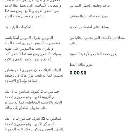
يدعم وظيفة الجهاز المناعي
والمعادن الأساسية التي تعمل معًا لدعم
نمو الشعر القوي واللامع، ومنع تساقط
يعزز صحة الجلد والمعطف
الشعر، وتحسين صحة الجلد.
يساعد على امتصاص الحديد
المكونات الرئيسية:
مضادات الأكسدة التي تحمي الخلايا من
البيوتين: يُعرف البيوتين أيضًا باسم
التلف
فيتامين ب 7، وهو ضروري لصحة الجلد
والفراء. يساعد البيوتين على تقوية
يعزز صحة القلب والأوعية الدموية
بصيلات الشعر ومنع تساقط الشعر. كما
أنه يعزز نمو الشعر القوي واللامع.
يعزز طاقة القط
الزنك: الزنك معدن ضروري لنمو وتطور
0.00
SR
الجسم. كما أنه يلعب دورًا هامًا في وظيفة
المناعة وإصلاح الأنسجة.
فيتامين ب 2: يُعرف فيتامين ب 2 أيضًا
باسم الريبوفلافين، وهو ضروري لصحة
الجلد والأغشية المخاطية. كما أنه يساعد
على تحويل الطعام إلى طاقة.
فيتامين ب 12: يُعرف فيتامين ب 12 أيضًا
باسم كوبالامين، وهو ضروري لصحة
الجهاز العصبي وتكوين خلايا الدم الحمراء.