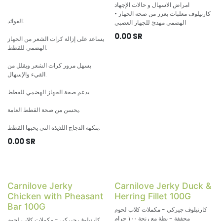
امراض الاسهال و حالات الإجهاد
• كارنيلوف معلبات يعزز من صحه الجهاز
الفوائد:
الهضمي مهدئ للجهاز العصبي
0.00
SR
يساعد على إزالة كرات الشعر من الجهاز
الهضمي للقطط.
يسهل مرور كرات الشعر ويقلل من
القيء والإسهال.
يدعم صحة الجهاز الهضمي للقطط.
يحسن من صحة القطط العامة.
بنكهة الدجاج اللذيذة التي يحبها القطط.
0.00
SR
Carnilove Jerky
Carnilove Jerky Duck &
Chicken with Pheasant
Herring Fillet 100G
Bar 100G
كارنيلوف جيركي - مكملات كلاب لحوم
مجففة - بطة مع رنجة ١٠٠ جرام
كارنيلوف جيركي - مكملات كلاب لحوم