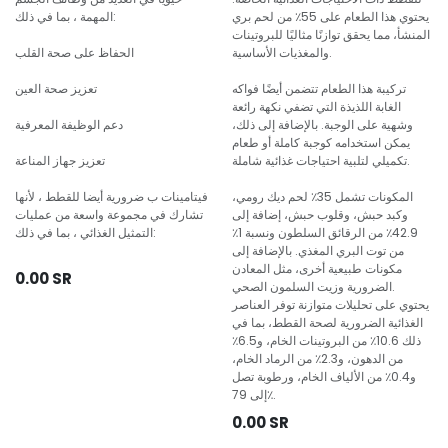
يحتوي هذا الطعام على 55٪ من لحم بري
المهمة ، بما في ذلك:
المنشأ، مما يحقق توازنًا مثاليًا للبروتينات
والمغذيات الأساسية.
الحفاظ على صحة القلب
تركيبة هذا الطعام تتضمن أيضًا فواكه
تعزيز صحة العين
الغابة اللذيذة التي تضفي نكهة رائعة
وشهية على الوجبة. بالإضافة إلى ذلك،
دعم الوظيفة المعرفية
يمكن استخدامه كوجبة كاملة أو طعام
تكميلي لتلبية احتياجات غذائية شاملة.
تعزيز جهاز المناعة
المكونات تشمل 35٪ لحم ديك رومي،
فيتامينات ب ضرورية أيضا للقطط ، لأنها
وكبد حبش، وقلوب حبش، إضافة إلى
تشارك في مجموعة واسعة من عمليات
42.9٪ من الرقائق السلطون ونسبة 1٪
التمثيل الغذائي ، بما في ذلك:
من توت البري المغذي. بالإضافة إلى
مكونات طبيعية أخرى، مثل المعادن
0.00
SR
الضرورية وزيت السلمون الصحي.
يحتوي على تحليلات متوازنة توفر العناصر
الغذائية الضرورية لصحة القطط، بما في
ذلك 10.6٪ من البروتينات الخام، و6.5٪
من الدهون، و2.3٪ من الرماد الخام،
و0.4٪ من الألياف الخام، ورطوبة تصل
إلى 79٪.
0.00
SR