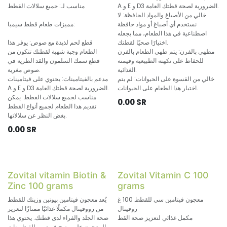
A و E و D3 الضرورية لصحة قطتك العامة.
مناسب لـ: جميع سلالات القطط
خالي من الأصباغ والمواد الحافظة: لا
نستخدم أي أصباغ أو مواد حافظة
مميزات طعام قطط سيمبا:
اصطناعية في هذا الطعام، مما يجعله
اختيارًا صحيًا لقطتك.
قطع لحم لذيذة مع صوص: يوفر هذا
مطهي بالفرن: يتم طهي الطعام بالفرن
الطعام وجبة شهية لقطتك تتكون من
للحفاظ على نكهته الطبيعية وقيمته
قطع سمك السلمون والقد الطرية في
الغذائية.
صوص مغرية.
خالي من القسوة على الحيوانات: لم يتم
مدعم بالفيتامينات: يحتوي على فيتامينات
اختبار هذا الطعام على الحيوانات.
A و E و D3 الضرورية لصحة قطتك العامة.
مناسب لجميع سلالات القطط: يمكن
0.00
SR
تقديم هذا الطعام لجميع أنواع القطط
بغض النظر عن سلالاتها.
0.00
SR
Zovital vitamin Biotin &
Zovital Vitamin C 100
Zinc 100 grams
grams
معجون فيتامين سي للقطط 100 غ
يُعد معجون فيتامين بيوتين وزينك للقطط
زوفيتال
من زووفيتال مكملًا غذائيًا ممتازًا لتعزيز
مكمل غذائي لتعزيز صحة القط
صحة الجلد والفراء لدى قطتك. يحتوي هذا
المعجون على مزيج فريد من الفيتامينات