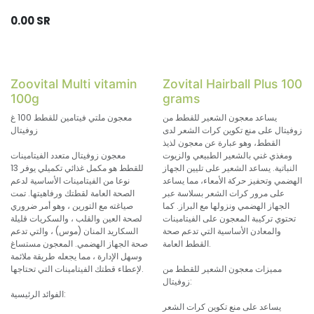
0.00
SR
Zoovital Multi vitamin
Zovital Hairball Plus 100
100g
grams
يساعد معجون الشعير للقطط من
معجون ملتي فيتامين للقطط 100 غ
زوفيتال على منع تكوين كرات الشعر لدى
زوفيتال
القطط، وهو عبارة عن معجون لذيذ
ومغذي غني بالشعير الطبيعي والزيوت
معجون زوفيتال متعدد الفيتامينات
النباتية. يساعد الشعير على تليين الجهاز
للقطط هو مكمل غذائي تكميلي يوفر 13
الهضمي وتحفيز حركة الأمعاء، مما يساعد
نوعا من الفيتامينات الأساسية لدعم
على مرور كرات الشعر بسلاسة عبر
الصحة العامة لقطتك ورفاهيتها. تمت
الجهاز الهضمي ونزولها مع البراز. كما
صياغته مع التورين ، وهو أمر ضروري
تحتوي تركيبة المعجون على الفيتامينات
لصحة العين والقلب ، والسكريات قليلة
والمعادن الأساسية التي تدعم صحة
السكاريد المنان (موس) ، والتي تدعم
القطط العامة.
صحة الجهاز الهضمي. المعجون مستساغ
وسهل الإدارة ، مما يجعله طريقة ملائمة
مميزات معجون الشعير للقطط من
لإعطاء قطتك الفيتامينات التي تحتاجها.
زوفيتال:
الفوائد الرئيسية:
يساعد على منع تكوين كرات الشعر