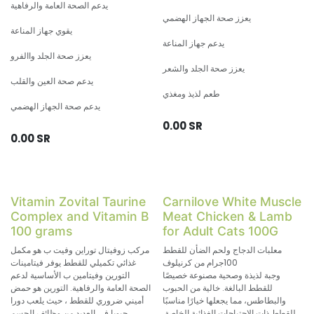
يدعم الصحة العامة والرفاهية
يعزز صحة الجهاز الهضمي
يقوي جهاز المناعة
يدعم جهاز المناعة
يعزز صحة الجلد واالفرو
يعزز صحة الجلد والشعر
يدعم صحة العين والقلب
طعم لذيذ ومغذي
يدعم صحة الجهاز الهضمي
0.00
SR
0.00
SR
Vitamin Zovital Taurine
Carnilove White Muscle
Complex and Vitamin B
Meat Chicken & Lamb
100 grams
for Adult Cats 100G
معلبات الدجاج ولحم الضأن للقطط
مركب زوفيتال توراين وفيت ب هو مكمل
100جرام من كرنيلوف
غذائي تكميلي للقطط يوفر فيتامينات
وجبة لذيذة وصحية مصنوعة خصيصًا
التورين وفيتامين ب الأساسية لدعم
للقطط البالغة. خالية من الحبوب
الصحة العامة والرفاهية. التورين هو حمض
والبطاطس، مما يجعلها خيارًا مناسبًا
أميني ضروري للقطط ، حيث يلعب دورا
للقطط ذات الاحتياجات الغذائية الخاصة.
حيويا في العديد من وظائف الجسم