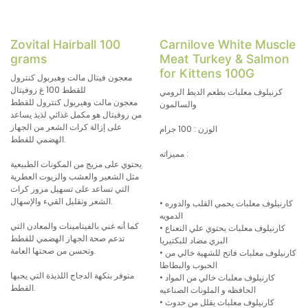
Zovital Hairball 100
Carnilove White Muscle
grams
Meat Turkey & Salmon
for Kittens 100G
معجون فيتال مالت وهيربول كنترول
للقطط 100 غ زوفيتال
كرنيلوف معلبات بطعم الديط الرومي
معجون مالت وهيربول كنترول للقطط
والسالمون
من زوفيتال هو مكمل غذائي لذيذ يساعد
على إزالة كرات الشعر من الجهاز
الوزن : 100 جرام
الهضمي للقطط.
مميزاته :
يحتوي على مزيج من المكونات الطبيعية
مثل الشعير والعشب والزيوت العطرية
التي تساعد على تسهيل مرور كرات
الشعر وتقليل القيء والإسهال.
• كارنيلوف معلبات يحمي القلب والدوره
الدمويه
كما أنه غني بالفيتامينات والمعادن التي
• كارنيلوف معلبات يحتوي علي النعناع
تدعم صحة الجهاز الهضمي للقطط
البري مضاد للبكتيريا
وتحسن من صحتها العامة.
• كارنيلوف معلبات فاتح للشهية خالي من
الحبوب والبطاطا
متوفر بنكهة الدجاج اللذيذة التي يحبها
• كارنيلوف معلبات خالي من المواد
القطط.
الحافظه و الملونات الصناعيه
• كارنيلوف معلبات يقلل من حدوث