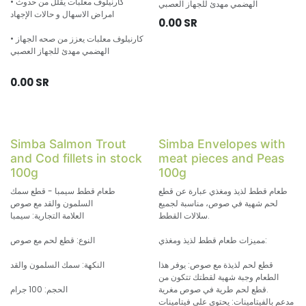
• كارنيلوف معلبات يقلل من حدوث
الهضمي مهدئ للجهاز العصبي
امراض الاسهال و حالات الإجهاد
0.00
SR
• كارنيلوف معلبات يعزز من صحه الجهاز
الهضمي مهدئ للجهاز العصبي
0.00
SR
Simba Salmon Trout
Simba Envelopes with
and Cod fillets in stock
meat pieces and Peas
100g
100g
طعام قطط لذيذ ومغذي عبارة عن قطع
طعام قطط سيمبا - قطع سمك
لحم شهية في صوص، مناسبة لجميع
السلمون والقد مع صوص
سلالات القطط.
العلامة التجارية: سيمبا
مميزات طعام قطط لذيذ ومغذي:
النوع: قطع لحم مع صوص
قطع لحم لذيذة مع صوص: يوفر هذا
النكهة: سمك السلمون والقد
الطعام وجبة شهية لقطتك تتكون من
قطع لحم طرية في صوص مغرية.
الحجم: 100 جرام
مدعم بالفيتامينات: يحتوي على فيتامينات