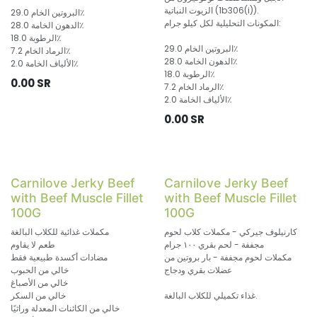
الزيوت النباتية (1b306(i)).
البروتين الخام 29.0٪
المكونات التحليلية لكل كيلو جرام:
الدهون الخامة 28.0٪
الرطوبة 18.0٪
البروتين الخام 29.0٪
الرماد الخام 7.2٪
الدهون الخامة 28.0٪
الألياف الخامة 2.0٪
الرطوبة 18.0٪
0.00
SR
الرماد الخام 7.2٪
الألياف الخامة 2.0٪
0.00
SR
Carnilove Jerky Beef
Carnilove Jerky Beef
with Beef Muscle Fillet
with Beef Muscle Fillet
100G
100G
كارنيلوف جيركي - مكملات كلاب لحوم
مكملات غذائية للكلاب البالغة
مجففة - لحم بقري ١٠٠ جرام
طعم لا يقاوم
مكملات لحوم مجففة - بار بروتين من
مضادات أكسدة طبيعية فقط
عضلات بقري ودجاج
خالي من الحبوب
خالي من الأصباغ
غذاء تكميلي للكلاب البالغة.
خالي من السكر
خالي من الكائنات المعدلة وراثيًا