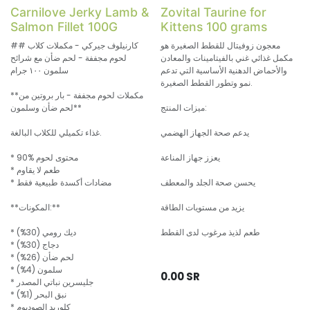
Carnilove Jerky Lamb &
Zovital Taurine for
Salmon Fillet 100G
Kittens 100 grams
معجون زوفيتال للقطط الصغيرة هو
## كارنيلوف جيركي - مكملات كلاب
مكمل غذائي غني بالفيتامينات والمعادن
لحوم مجففة - لحم ضأن مع شرائح
والأحماض الدهنية الأساسية التي تدعم
سلمون ١٠٠ جرام
نمو وتطور القطط الصغيرة.
**مكملات لحوم مجففة - بار بروتين من
ميزات المنتج:
لحم ضأن وسلمون**
يدعم صحة الجهاز الهضمي
غذاء تكميلي للكلاب البالغة.
يعزز جهاز المناعة
* 90% محتوى لحوم
* طعم لا يقاوم
يحسن صحة الجلد والمعطف
* مضادات أكسدة طبيعية فقط
يزيد من مستويات الطاقة
**المكونات:**
طعم لذيذ مرغوب لدى القطط
* ديك رومي (30%)
* دجاج (30%)
* لحم ضأن (26%)
* سلمون (4%)
0.00
SR
* جليسرين نباتي المصدر
* نبق البحر (1%)
* كلوريد الصوديوم