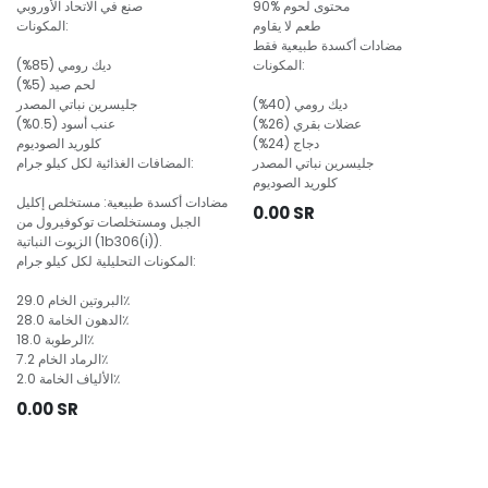
90% محتوى لحوم
صنع في الاتحاد الأوروبي
طعم لا يقاوم
المكونات:
مضادات أكسدة طبيعية فقط
المكونات:
ديك رومي (85%)
لحم صيد (5%)
ديك رومي (40%)
جليسرين نباتي المصدر
عضلات بقري (26%)
عنب أسود (0.5%)
دجاج (24%)
كلوريد الصوديوم
جليسرين نباتي المصدر
المضافات الغذائية لكل كيلو جرام:
كلوريد الصوديوم
مضادات أكسدة طبيعية: مستخلص إكليل
0.00
SR
الجبل ومستخلصات توكوفيرول من
الزيوت النباتية (1b306(i)).
المكونات التحليلية لكل كيلو جرام:
البروتين الخام 29.0٪
الدهون الخامة 28.0٪
الرطوبة 18.0٪
الرماد الخام 7.2٪
الألياف الخامة 2.0٪
0.00
SR