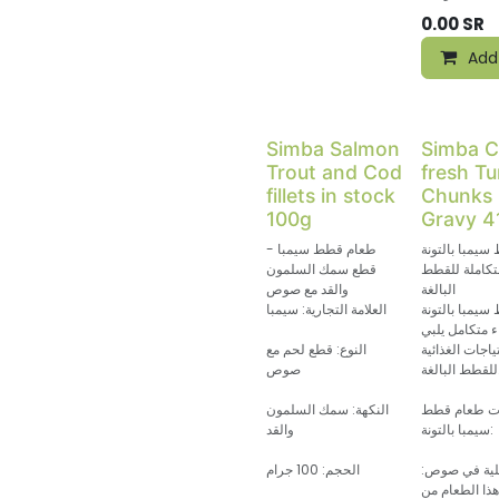
0.00
SR
Add
Simba Salmon
Simba C
Trout and Cod
fresh T
fillets in stock
Chunks 
100g
Gravy 4
يمبا بالتونة
طعام قطط سيمبا -
تكاملة للقطط
قطع سمك السلمون
البالغة
والقد مع صوص
يمبا بالتونة
العلامة التجارية: سيمبا
ء متكامل يلبي
ياجات الغذائية
النوع: قطع لحم مع
لغة.
صوص
ت طعام قطط
النكهة: سمك السلمون
سيمبا بالتونة:
والقد
لية في صوص:
الحجم: 100 جرام
هذا الطعام من