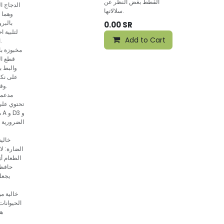
القطط بغض النظر عن
الدجاج ا
سلالاتها.
وهما 
بالبر
0.00
SR
لتلبية 
Add to Cart
الغذائية اليومية.
مخبوزة با
قطع ال
والبط ب
على نكه
وقيمتهما الغذائية.
مدعمة 
تحتوي على
م
خالي
الضارة: لا
الطعام أي
حافظة
يجعله
خالية م
الحيوانات:
هذ