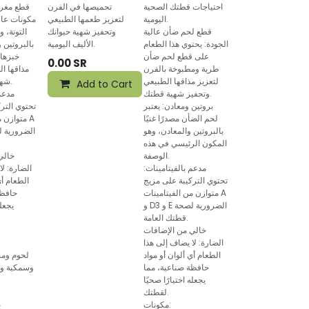
احتياجات قطتك الصحية
تحميصها في الفرن
قطع مغري
اليومية.
لتعزيز طعمها الطبيعي
مكونات عال
قطع لحم ضأن عالية
وتحفيز شهية حيوانك
التونة، 
الجودة: يحتوي هذا الطعام
الأليف اليومية.
بالبروتين 
على قطع لحم ضأن
خبزها 
0.00
SR
طرية ومطبوخة بالفرن
مذاقها ا
لتعزيز مذاقها الطبيعي
شهية قطتك يوميًا.
Add to Cart
وتحفيز شهية قطتك.
مدعم 
بروتين ومعادن: يعتبر
تحتوي التر
لحم الضأن مصدرًا غنيًا
متوازن من
بالبروتين والمعادن، وهو
المكون الرئيسي في هذه
الوصفة.
خالي
مدعم بالفيتامينات:
الضارة: لا
تحتوي التركيبة على مزيج
الطعام أي
متوازن من الفيتامينات A
حافظة
و D3 و E الضرورية لصحة
يجعله
قطتك العامة.
خالي من الإضافات
الضارة: لا يضاف إلى هذا
الطعام أي ألوان أو مواد
لحوم ومش
حافظة صناعية، مما
وسمكية ومش
يجعله اختيارًا صحيًا
لقطتك.
مكونات:
ب