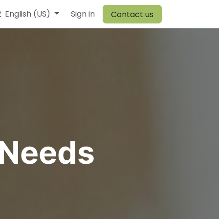
2
r Team
English (US)
Browiner
Sign in
Comen
Warehouse
Vory
Canvit
Contact us
 Needs