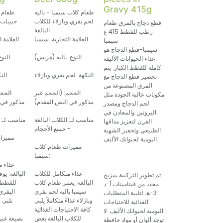
Gravy 415g
طعام كلاب سيمبا - باليه
طعام 
لحم بقري وبازلاء للكلاب
حبيبات 
قطع دجاج بالمرق طعام
البالغة
للقطط الب
رطب للقطط 415 غ
العلامة التجارية: سيمبا
العلامة ا
سيمبا
سيمبا-قطع الدجاج هو
النوع: باليه (هريس)
النو
غذاء الحيوانات الأليفة
كاملة للقطط الكبار. يتم
النكهة: لحم بقري وبازلاء
الن
تحضير قطع الدجاج مع
المرق المصنوعة من
الحجم: (الحجم غير
الحجم
مكونات عالية الجودة مثل
مذكور في النص المقدم)
مذكور في 
لحم الدجاج ومصدر
البروتين والمعادن في
مناسب لـ: الكلاب البالغة
مناسب لـ: 
الفرن لتعزيز مذاقها
- جميع الأحجام
الطبيعي وتحفيز الشهية
مميزا
اليومية لحيوانك الأليف.
مميزات طعام كلاب
سيمبا:
غذاء 
غذاء متكامل للكلاب
البالغة: يو
تم تطوير التركيبة بمزيج
البالغة: يعتبر طعام كلاب
للقطط ا
محدد من فيتامينات أ-د
سيمبا باليه لحم بقري
البقري
3-هـ لتلبية المتطلبات
وبازلاء غذاءً متكاملاً يلبي
تلبي 
الغذائية للاحتياجات
كافة الاحتياجات الغذائية
قطتك
اليومية لحيوانك الأليف. لا
للكلاب البالغة بغض
بصيغة غنية
توجد ألوان أو مواد حافظة