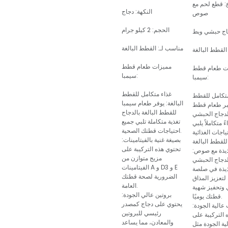
ع: قطع لحم مع
النكهة: دجاج
صوص
الحجم: 2 كيلو جرام
جاج حبشي وبط
مناسب لـ: القطط البالغة
القطط البالغة
مميزات طعام قطط
ت طعام قطط
سيمبا:
سيمبا:
غذاء متكامل للقطط
متكامل للقطط
البالغة: يوفر طعام سيمبا
عتبر طعام قطط
للقطط البالغة بالدجاج
لدجاج الحبشي
تغذية متكاملة تلبي جميع
ً متكاملاً يلبي
احتياجات قطتك الصحية.
ياجات الغذائية
بصيغة غنية بالفيتامينات:
لغة.
تحتوي هذه التركيبة على
يذة مع صوص:
مزيج متوازن من
لدجاج الحبشي
الفيتامينات A و D3 و E
ذيذة في صلصة
الضرورية لصحة قطتك
لتعزيز المذاق
العامة.
 وتحفيز شهية
بروتين عالي الجودة:
قطتك يوميًا.
يحتوي على دجاج كمصدر
عالية الجودة:
رئيسي للبروتين
 التركيبة على
والمعادن، مما يساعد
ية الجودة مثل