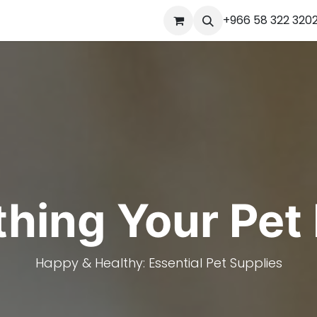
Ou
Contact us
+966 58 322 320
Jobs
Appointment
المساعدة
ourses
thing Your Pet
Happy & Healthy: Essential Pet Supplies