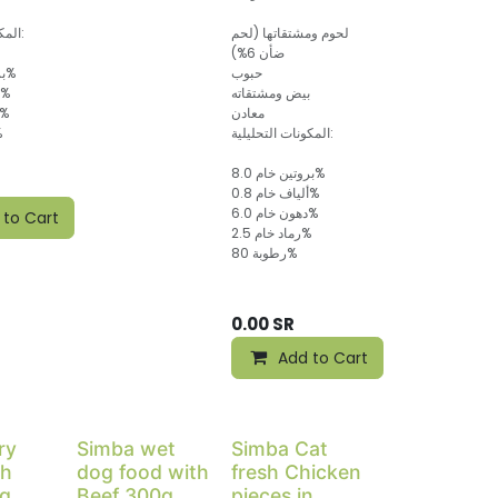
لحوم ومشتقاتها (لحم
المكونات التحليلية:
ضأن 6%)
حبوب
بروتين خام 8.0%
بيض ومشتقاته
ألياف خام 0.8%
معادن
دهون خام 6.0
المكونات التحليلية:
رما
بروتين خام 8.0%
ألياف خام 0.8%
دهون خام 6.0%
 to Cart
رماد خام 2.5%
رطوبة 80%
0.00
SR
Add to Cart
ry
Simba wet
Simba Cat
th
dog food with
fresh Chicken
kg
Beef 300g
pieces in