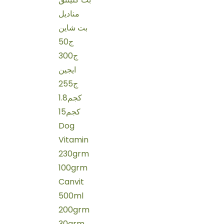
مناديل
بت شاين
50ج
300ج
ايجين
255ج
1.8كجم
15كجم
Dog
Vitamin
230grm
100grm
Canvit
500ml
200grm
30grm