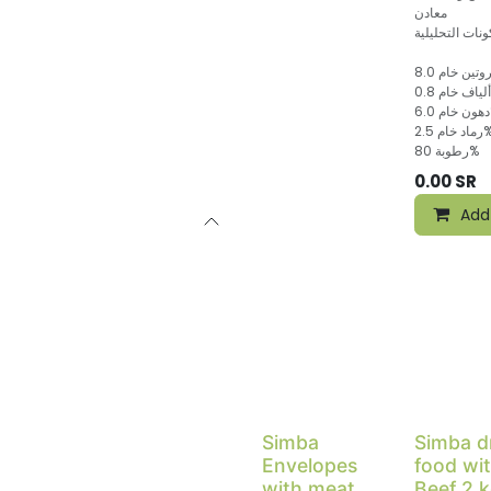
معادن
%
د خام 2.5%
رطوبة 80%
0.00
SR
Add
Simba
Simba d
Envelopes
food wi
with meat
Beef 2 