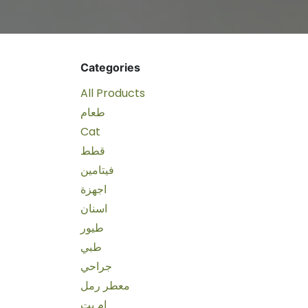
Categories
All Products
طعام
Cat
قطط
فيتامين
اجهزة
اسنان
طيور
طبي
جراحي
معطر رمل
ام بت