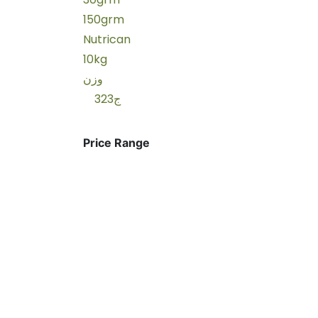
150grm
Nutrican
10kg
وزن
323ج
Price Range