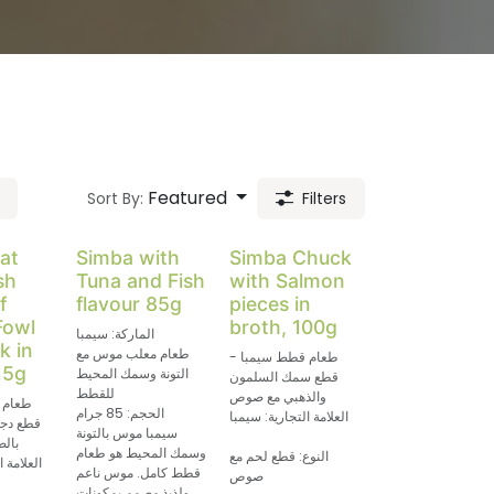
Featured
Sort By:
Filters
at
Simba with
Simba Chuck
sh
Tuna and Fish
with Salmon
f
flavour 85g
pieces in
Fowl
broth, 100g
الماركة: سيمبا
k in
طعام معلب موس مع
طعام قطط سيمبا -
15g
التونة وسمك المحيط
قطع سمك السلمون
للقطط
والذهبي مع صوص
طعام 
الحجم: 85 جرام
العلامة التجارية: سيمبا
قطع دج
سيمبا موس بالتونة
بالص
وسمك المحيط هو طعام
النوع: قطع لحم مع
العلامة ا
قطط كامل. موس ناعم
صوص
ولذيذ مصمم بمكونات