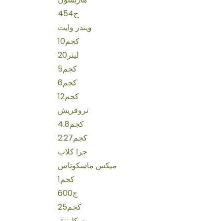
454ج
ويندر وايت
10كجم
20ليتر
5كجم
6كجم
12كجم
تروفريش
4.8كجم
2.27كجم
جرا كلاب
ميكس ماسكوتاس
1كجم
600ج
25كجم
بت كليننق