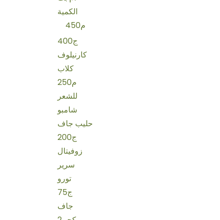
الكمية
450م
400ج
كارنيلوف
كلاب
250م
للشعر
شامبو
حليب جاف
200ج
زوفيتال
سرير
تورو
75ج
جاف
2كجم