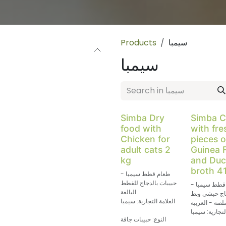
سيمبا
Products
سيمبا
Simba Dry
Simba C
food with
with fre
Chicken for
pieces o
adult cats 2
Guinea 
kg
and Duc
broth 4
طعام قطط سيمبا -
حبيبات بالدجاج للقطط
قطط سيمبا -
البالغة
اج حبشي وبط
العلامة التجارية: سيمبا
لصة - العربية
لتجارية: سيمبا
النوع: حبيبات جافة