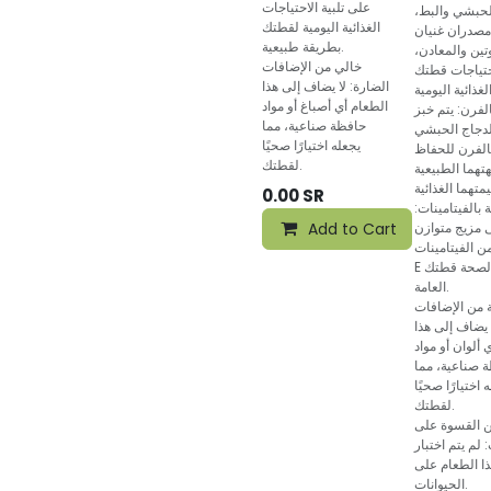
على تلبية الاحتياجات
لحبشي والبط،
الغذائية اليومية لقطتك
مصدران غنيان
بطريقة طبيعية.
وتين والمعادن،
خالي من الإضافات
احتياجات قطتك
الضارة: لا يضاف إلى هذا
الطعام أي أصباغ أو مواد
لفرن: يتم خبز
حافظة صناعية، مما
دجاج الحبشي
يجعله اختيارًا صحيًا
الفرن للحفاظ
لقطتك.
تهما الطبيعية
0.00
SR
بالفيتامينات:
 مزيج متوازن
Add to Cart
ن الفيتامينات A و D3 و
E الضرورية لصحة قطتك
العامة.
ة من الإضافات
 يضاف إلى هذا
 ألوان أو مواد
 صناعية، مما
 اختيارًا صحيًا
لقطتك.
ن القسوة على
 لم يتم اختبار
ا الطعام على
الحيوانات.