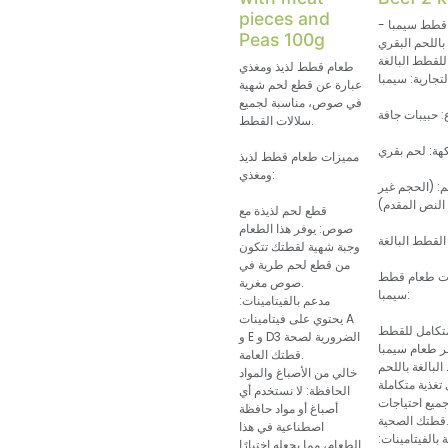
pieces and
قطط سيمبا -
Peas 100g
باللحم البقري
الغة
طعام قطط لذيذ ومغذي
لتجارية: سيمبا
عبارة عن قطع لحم شهية
في صوص، مناسبة لجميع
ع: حبيبات جافة
سلالات القطط.
كهة: لحم بقري
مميزات طعام قطط لذيذ
ومغذي:
: (الحجم غير
النص المقدم)
قطع لحم لذيذة مع
صوص: يوفر هذا الطعام
القطط البالغة
وجبة شهية لقطتك تتكون
من قطع لحم طرية في
ت طعام قطط
صوص مغرية.
سيمبا:
مدعم بالفيتامينات:
يحتوي على فيتامينات A
متكامل للقطط
و E و D3 الضرورية لصحة
فر طعام سيمبا
قطتك العامة.
لبالغة باللحم
خالي من الأصباغ والمواد
 تغذية متكاملة
الحافظة: لا نستخدم أي
جميع احتياجات
أصباغ أو مواد حافظة
 الصحية.
اصطناعية في هذا
 بالفيتامينات:
الطعام، مما يجعله اختيارًا