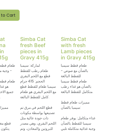
 to Cart
at
Simba Cat
Simba Cat
una
fresh Beef
with fresh
in
pieces in
Lamb pieces
15g
Gravy 415g
in Gravy 415g
طعام قطط سيمبا
لماركة: سيمبا
طعام قطط س
بالضأن مع صوص -
طعام رطب للقطط
- وجبة م
للقطط البالغة
قطع مع اللحم البقري
طعام قطط سيمبا
الحجم: 415 جرام
طعام قطط س
بالضأن هو غذاء رطب
سيمبا طعام للقطط قطع
هو غذا
متكامل للقطط البالغة.
مع اللحم البقري هو طعام
جميع الاحت
كامل للقطط البالغة.
للقطط البا
مميزات طعام قطط
سيمبا بالضأن:
قطع اللحم في مرق تم
مميزا
تصنيعها بواسطة مكونات
غذاء متكامل: يوفر طعام
ذات جودة عالية مثل
سيمبا للقطط بالضأن
اللحم البقري، وهي مصدر
قطع مغ
وجبة غذائية متكاملة تلبي
للبروتين والمعادن، وتم
يتكون 