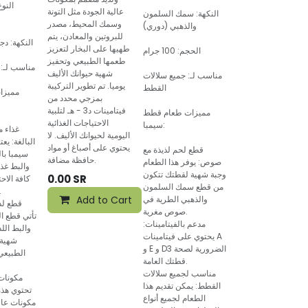
النو
عالية الجودة مثل التونة
النكهة: سمك السلمون
وسمك المحيط، مصدر
والذهبي (دوري)
للبروتين والمعادن، يتم
النكهة: د
طهيها على البخار لتعزيز
الحجم: 100 جرام
طعمها الطبيعي وتحفيز
مناسب لـ: 
شهية حيوانك الأليف
مناسب لـ: جميع سلالات
يوميا. تم تطوير التركيبة
القطط
مميزا
بمزجي محدد من
فيتامينات د3 - هـ لتلبية
مميزات طعام قطط
الاحتياجات الغذائية
سيمبا:
غذاء 
اليومية لحيوانك الأليف. لا
البالغة: ي
يحتوي على أصباغ أو مواد
قطع لحم لذيذة مع
سيمبا با
حافظة مضافة.
صوص: يوفر هذا الطعام
والبط غذاء
وجبة شهية لقطتك تتكون
0.00
SR
كافة الاحت
من قطع سمك السلمون
للقطط البا
والذهبي الطرية في
Add to Cart
قطع لذ
صوص مغرية.
تأتي قطع ا
مدعم بالفيتامينات:
والبط الل
يحتوي على فيتامينات A
شهية 
و E و D3 الضرورية لصحة
الطبيعي
قطتك العامة.
مناسب لجميع سلالات
مكونات 
القطط: يمكن تقديم هذا
تحتوي هذه
الطعام لجميع أنواع
مكونات عال