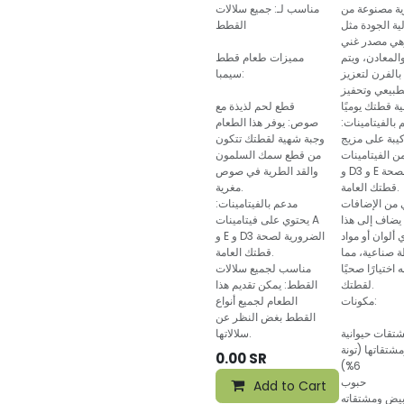
ة مصنوعة من
مناسب لـ: جميع سلالات
ية الجودة مثل
القطط
وهي مصدر غني
والمعادن، ويتم
مميزات طعام قطط
بالفرن لتعزيز
سيمبا:
لطبيعي وتحفيز
قطع لحم لذيذة مع
بالفيتامينات:
صوص: يوفر هذا الطعام
كيبة على مزيج
وجبة شهية لقطتك تتكون
 الفيتامينات A
من قطع سمك السلمون
و D3 و E الضرورية لصحة
والقد الطرية في صوص
قطتك العامة.
مغرية.
 من الإضافات
مدعم بالفيتامينات:
 يضاف إلى هذا
يحتوي على فيتامينات A
 ألوان أو مواد
و E و D3 الضرورية لصحة
 صناعية، مما
قطتك العامة.
 اختيارًا صحيًا
مناسب لجميع سلالات
لقطتك.
القطط: يمكن تقديم هذا
مكونات:
الطعام لجميع أنواع
القطط بغض النظر عن
تقات حيوانية
سلالاتها.
تقاتها (تونة
0.00
SR
6%)
حبوب
Add to Cart
يض ومشتقاته