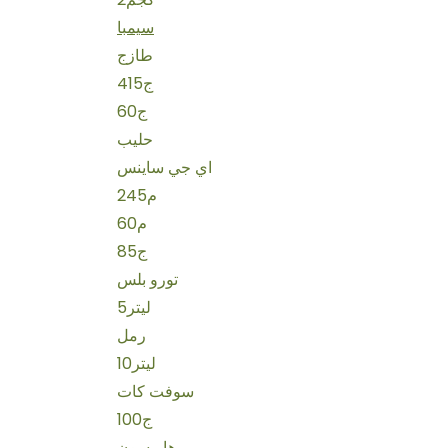
سيمبا
طازج
415ج
60ج
حليب
اي جي ساينس
245م
60م
85ج
تورو بلس
5ليتر
رمل
10ليتر
سوفت كات
100ج
هاريسون