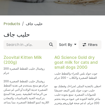
حليب جاف
Products
حليب جاف
Sort By
Filters
Zoovital Kitten Milk
AG Science Gold dry
(200g)
goat milk for cats and
small dogs 200G
زوفيتال حليب للقطط الصغيرة 200
جرام
جوت جولد بلس للجراء والقطط حليب
القطط الصغيرة والكلاب - 200 جرام
زوفيتال حليب للقطط الصغيرة 200
جرام هو منتج يستخدم في تغذية القطط
احظى بالتغذية المثلى لجراءك وقطتك مع
الصغيرة حديثة الولادة أو التي لم تتمكن
حليب جوت جولد بلس المعد خصيصًا
من الرضاعة الطبيعية. يتميز هذا المنتج
للحيوانات الصغيرة. تمتع بجودة حليب
بتركيبته الغنية بالفيتامينات والمعادن
ماعز فائقة الجودة في عبوة مريحة بحجم
اللازمة لنمو القطط الصغيرة، مما يساعد
200 جرام، لدعم صحة قواريرهم وتعزيز