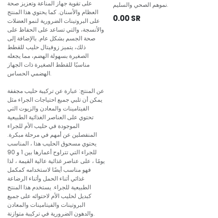
على تقوية جهاز المناعة وتعزيز صحة
نموهم الصحي والسليم.
العظام والأسنان. كما يحتوي هذا المنتج
0.00
SR
على البروتينات الضرورية لنمو العضلات
والأنسجة، والتي تساعد على الحفاظ على
صحة الجسم بشكل عام. بالإضافة إلى
ذلك، يتميز زوفيتال حليب للقطط
الصغيرة بسهولة الهضم، مما يجعله
مناسبًا للقطط الصغيرة ذات الجهاز
الهضمي الحساس.
عن المنتج: عبارة عن تركيبة حليب مجففة
يمكن أن تلبي جميع احتياجات الجراء مثل
الفيتامينات والمعادن والزيوت التي
تحتوي على العناصر الغذائية الطبيعية
الموجودة في حليب الأم للجراء
المنفصلين عن أمهم في مرحلة مبكرة.
يحتوي مسحوق الحليب هذا ، المناسب
للجراء التي تتراوح أعمارها بين 1 و 90
يومًا ، على عناصر غذائية عالية القيمة ، لذا
فهو مناسب أيضًا لاستخدامه كمكمل
غذائي أثناء الحمل وأثناء الرضاعة
الطبيعية للجراء. يستخدم هذا المنتج
كبديل لحليب الأم لاحتوائه على جميع
البروتينات والفيتامينات والمعادن
والدهون الضرورية في تركيبة متوازنة.