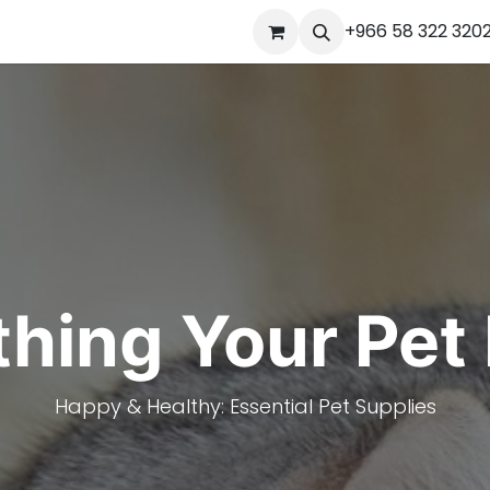
ourses
المساعدة
Appointment
Jobs
+966 58 322 320
Contact us
Ou
thing Your Pet
Happy & Healthy: Essential Pet Supplies