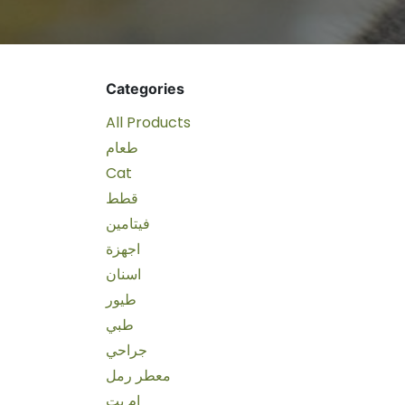
Categories
All Products
طعام
Cat
قطط
فيتامين
اجهزة
اسنان
طيور
طبي
جراحي
معطر رمل
ام بت