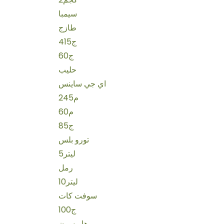
سيمبا
طازج
415ج
60ج
حليب
اي جي ساينس
245م
60م
85ج
تورو بلس
5ليتر
رمل
10ليتر
سوفت كات
100ج
هاريسون