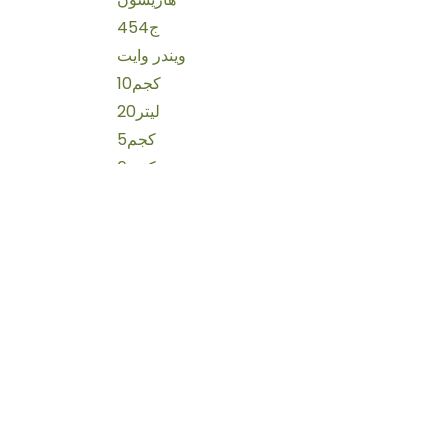
454ج
ويندر وايت
10كجم
20ليتر
5كجم
6كجم
12كجم
تروفريش
4.8كجم
2.27كجم
جرا كلاب
ميكس ماسكوتاس
1كجم
600ج
25كجم
بت كليننق