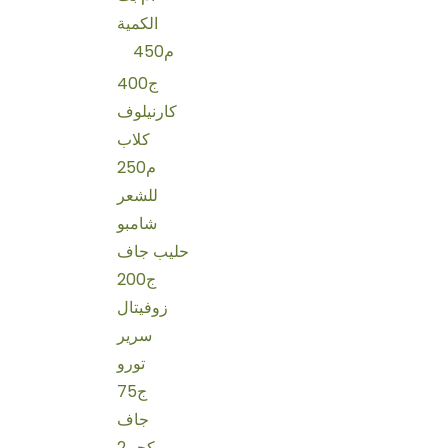
الكمية
450م
400ج
كارنيلوف
كلاب
250م
للشعر
شامبو
حليب جاف
200ج
زوفيتال
سرير
تورو
75ج
جاف
2كجم