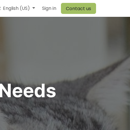
2
r Team
English (US)
Browiner
Sign in
Comen
Warehouse
Vory
Canvit
Contact us
 Needs