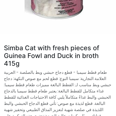
Simba Cat with fresh pieces of
Guinea Fowl and Duck in broth
415g
طعام قطط سيمبا - قطع دجاج حبشي وبط بالصلصة - العربية
العلامة التجارية: سيمبا النوع: قطع لحم مع صوص النكهة: دجاج
حبشي وبط مناسب لـ: القطط البالغة مميزات طعام قطط سيمبا:
غذاء متكامل للقطط البالغة: يعتبر طعام قطط سيمبا بالدجاج
الحبشي والبط غذاءً متكاملاً يلبي كافة الاحتياجات الغذائية للقطط
البالغة. قطع لذيذة مع صوص: تأتي قطع الدجاج الحبشي والبط
اللذيذة في صلصة شهية لتعزيز المذاق الطبيعي وتحفيز شهية
قطتك يوميًا. مكونات عالية الجودة: تحتوي هذه التركيبة على