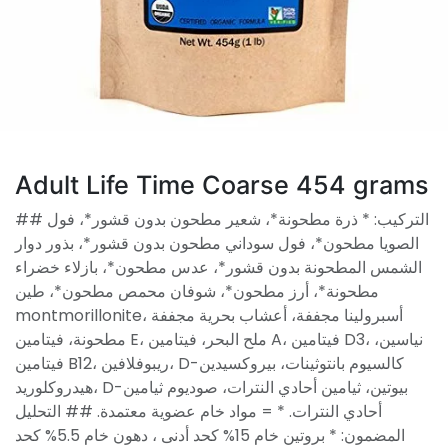
Adult Life Time Coarse 454 grams
## التركيب: * ذرة مطحونة*، شعير مطحون بدون قشور*، فول
الصويا مطحون*، فول سوداني مطحون بدون قشور*، بذور دوار
الشمس المطحونة بدون قشور*، عدس مطحون*، بازلاء خضراء
مطحونة*، أرز مطحون*، شوفان محمص مطحون*، طين
montmorillonite، أسبرولينا مجففة، أعشاب بحرية مجففة
مطحونة، فيتامين E، ملح البحر، فيتامين A، فيتامين D3، نياسين،
فيتامين B12، ريبوفلافين، D-كالسيوم بانتوثينات، بيروكسيدين
هيدروكلوريد، D-بيوتين، ثيامين أحادي النترات، صوديوم ثيامين
أحادي النترات. * = مواد خام عضوية معتمدة. ## التحليل
المضمون: * بروتين خام 15% كحد أدنى ، دهون خام 5.5% كحد