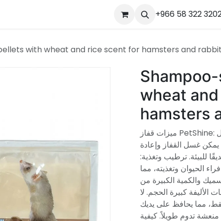
ourses
المساعدة
Appointment
Jobs
+966 58 322 320
Contact us
Ou
lets with wheat and rice scent for hamsters and rabbi
Shampoo-s
wheat and 
hamsters a
ميزات قفاز PetShine: سهولة الاستخدام: يُلبس القفاز على اليد، مما يسهل
 يمكن غسل القفاز وإعادة
يقًا للبيئة. ترطيب وتغذية
راء الحيوان وتغذيته، مما
لسميك والكمية الكبيرة من
ت الأليفة كبيرة الحجم. لا
فقط، مما يحافظ على يديك
منعشة تدوم طويلاً. كيفية