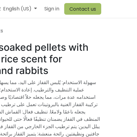
2
r Team
English (US)
Browiner
Sign in
Comen
Warehouse
Vory
Canvit
Contact us
ts
oaked pellets with
rice scent for
nd rabbits
عملية التنظيف والترطيب. إعادة الاستخدام:
استخدامه عدة مرات، مما يجعله حلاً اقتصاديًا وصد:
تركيبة القفاز الغنية بالبروتينات تعمل على ترطيب ف
يجعله ناعمًا ولامعًا. تنظيف فعال: القماش ا
المنظف في القفاز يضمنان تنظيفًا فعالًا حتى للحيوانا
يبلل اليدين: يتم ترطيب الجزء الخارجي من القفاز 
جافتين ونظيفتين. رائحة منعشة: يتميز القفاز برائحة 