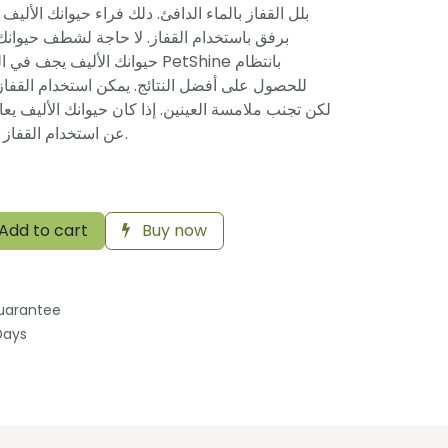
برفق باستخدام القفاز. لا حاجة لشطف حيوانك ا
حيوانك الأليف ي PetShine بانتظام
للحصول على أفضل النتائج. يمكن استخدام القفا،
لكن تجنب ملامسة العينين. إذا كان حيوانك الأليف يع
عن استخدام القفاز واستشر الطبيب البيطري.
Add to cart
Buy now
uarantee
Days