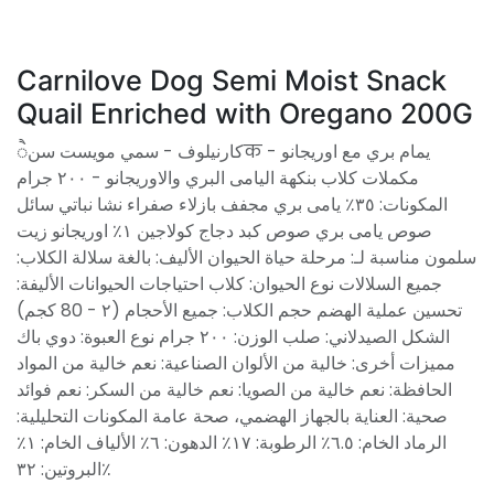
Carnilove Dog Semi Moist Snack
Quail Enriched with Oregano 200G
كارنيلوف - سمي مويست سنैक يمام بري مع اوريجانو -
مكملات كلاب بنكهة اليامى البري والاوريجانو - ٢٠٠ جرام
المكونات: ٣٥٪ يامى بري مجفف بازلاء صفراء نشا نباتي سائل
صوص يامى بري صوص كبد دجاج كولاجين ١٪ اوريجانو زيت
سلمون مناسبة لـ: مرحلة حياة الحيوان الأليف: بالغة سلالة الكلاب:
جميع السلالات نوع الحيوان: كلاب احتياجات الحيوانات الأليفة:
تحسين عملية الهضم حجم الكلاب: جميع الأحجام (٢ - 80 كجم)
الشكل الصيدلاني: صلب الوزن: ٢٠٠ جرام نوع العبوة: دوي باك
مميزات أخرى: خالية من الألوان الصناعية: نعم خالية من المواد
الحافظة: نعم خالية من الصويا: نعم خالية من السكر: نعم فوائد
صحية: العناية بالجهاز الهضمي، صحة عامة المكونات التحليلية:
الرماد الخام: ٦.٥٪ الرطوبة: ١٧٪ الدهون: ٦٪ الألياف الخام: ١٪
البروتين: ٣٢٪