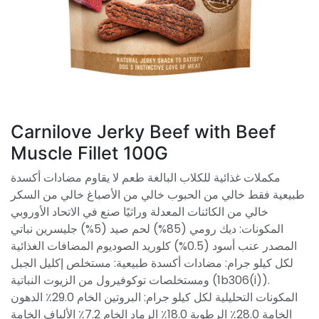
Carnilove Jerky Beef with Beef
Muscle Fillet 100G
مكملات غذائية للكلاب البالغة طعم لا يقاوم مضادات أكسدة
طبيعية فقط خالي من الحبوب خالي من الأصباغ خالي من السكر
خالي من الكائنات المعدلة وراثيًا صنع في الاتحاد الأوروبي
المكونات: ديك رومي (85%) لحم صيد (5%) جليسرين نباتي
المصدر عنب أسود (0.5%) كلوريد الصوديوم المضافات الغذائية
لكل كيلو جرام: مضادات أكسدة طبيعية: مستخلص إكليل الجبل
ومستخلصات توكوفيرول من الزيوت النباتية (1b306(i)).
المكونات التحليلية لكل كيلو جرام: البروتين الخام 29.0٪ الدهون
الخامة 28.0٪ الرطوبة 18.0٪ الرماد الخام 7.2٪ الألياف الخامة