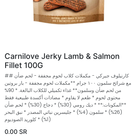
Carnilove Jerky Lamb & Salmon
Fillet 100G
## كارنيلوف جيركي - مكملات كلاب لحوم مجففة - لحم ضأن
مع شرائح سلمون ١٠٠ جرام **مكملات لحوم مجففة - بار بروتين
من لحم ضأن وسلمون** غذاء تكميلي للكلاب البالغة. * 90%
محتوى لحوم * طعم لا يقاوم * مضادات أكسدة طبيعية فقط
**المكونات:** * ديك رومي (30%) * دجاج (30%) * لحم ضأن
(26%) * سلمون (4%) * جليسرين نباتي المصدر * نبق البحر
(1%) * كلوريد الصوديوم
0.00
SR