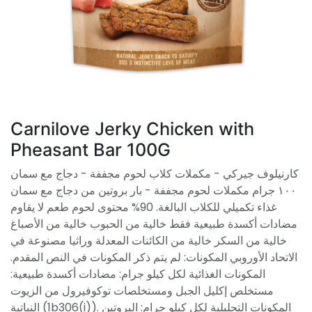
Carnilove Jerky Chicken with
Pheasant Bar 100G
كارنيلوف جيركي - مكملات كلاب لحوم مجففة - دجاج مع سمان
١٠٠ جرام مكملات لحوم مجففة - بار بروتين من دجاج مع سمان
غذاء تكميلي للكلاب البالغة. 90% محتوى لحوم طعم لا يقاوم
مضادات أكسدة طبيعية فقط خالية من الحبوب خالية من الأصباغ
خالية من السكر خالية من الكائنات المعدلة وراثيا مصنوعة في
الاتحاد الأوروبي المكونات: لم يتم ذكر المكونات في النص المقدم.
المكونات الغذائية لكل كيلو جرام: مضادات أكسدة طبيعية:
مستخلص إكليل الجبل ومستخلصات توكوفيرول من الزيوت
النباتية (1b306(i)). المكونات التحليلية لكل كيلو جرام: البروتين