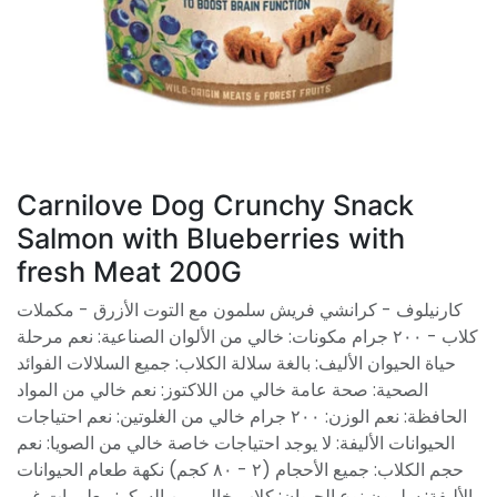
Carnilove Dog Crunchy Snack
Salmon with Blueberries with
fresh Meat 200G
كارنيلوف - كرانشي فريش سلمون مع التوت الأزرق - مكملات
كلاب - ٢٠٠ جرام مكونات: خالي من الألوان الصناعية: نعم مرحلة
حياة الحيوان الأليف: بالغة سلالة الكلاب: جميع السلالات الفوائد
الصحية: صحة عامة خالي من اللاكتوز: نعم خالي من المواد
الحافظة: نعم الوزن: ٢٠٠ جرام خالي من الغلوتين: نعم احتياجات
الحيوانات الأليفة: لا يوجد احتياجات خاصة خالي من الصويا: نعم
حجم الكلاب: جميع الأحجام (٢ - ٨٠ كجم) نكهة طعام الحيوانات
الأليفة: سلمون نوع الحيوان: كلاب خالي من السكر: معلومات غير