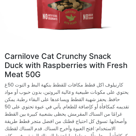
Carnilove Cat Crunchy Snack
Duck with Raspberries with Fresh
Meat 50G
كارنيلوف اكل قطط مكافات للقطط بنكهة البط و التوت 50غ
يحتوي على مكونات طبيعية وعالية البروتين، بدون حبوب أو مواد
حافظ. يحفز شهية القطط ويساعدها على البقاء رطبة. يمكن
تقديمه كمكافأة أو كإضافة للطعام. يأتي في عبوة تحتوي على 50
غرامًا من السناك المقرمش. يحظى بشعبية كبيرة بين القطط
وأصحابها. تسوق كل احتياج قطتك من افضل متجر قطط طريقة
الاستخدام: افتح العبوة وأخرج السناك. قدم السناك لقطتك
كمكافأة أو مخلوطًا مع طعامها. احفظ السناك المتبقي في مكان