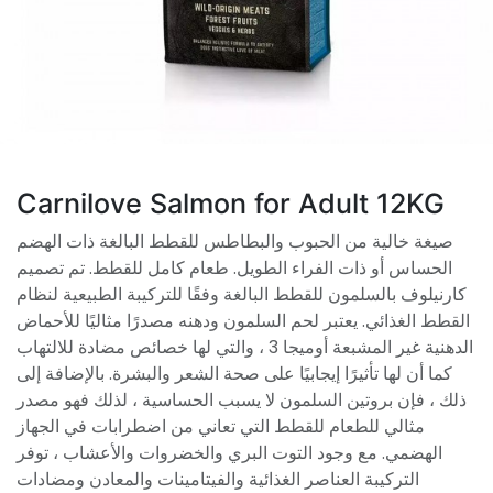
Carnilove Salmon for Adult 12KG
صيغة خالية من الحبوب والبطاطس للقطط البالغة ذات الهضم
الحساس أو ذات الفراء الطويل. طعام كامل للقطط. تم تصميم
كارنيلوف بالسلمون للقطط البالغة وفقًا للتركيبة الطبيعية لنظام
القطط الغذائي. يعتبر لحم السلمون ودهنه مصدرًا مثاليًا للأحماض
الدهنية غير المشبعة أوميجا 3 ، والتي لها خصائص مضادة للالتهاب
كما أن لها تأثيرًا إيجابيًا على صحة الشعر والبشرة. بالإضافة إلى
ذلك ، فإن بروتين السلمون لا يسبب الحساسية ، لذلك فهو مصدر
مثالي للطعام للقطط التي تعاني من اضطرابات في الجهاز
الهضمي. مع وجود التوت البري والخضروات والأعشاب ، توفر
التركيبة العناصر الغذائية والفيتامينات والمعادن ومضادات