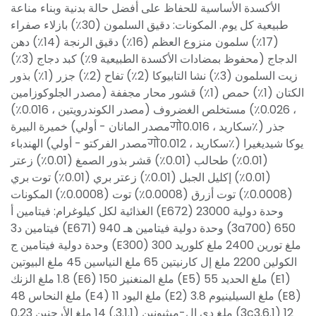
الأكسدة الأساسية للحفاظ على أفضل حالة بدنية وبناء مناعة
طبيعية كل يوم. المكونات: دقيق السلمون (30٪) بازلاء صفراء
(17٪) سلمون منزوع العظم (16٪) دقيق الرنجة (14٪) دهن
الدجاج (محفوظ بمضادات الأكسدة الطبيعية 9٪) كبد دجاج (3٪)
زيت السلمون (3٪) نشا التابيوكا (2٪) تفاح (2٪) جزر (1٪) بذور
الكتان (1٪) حمص (1٪) قشور محار مجففة (مصدر الجلوكوزامين
، 0.026٪) مستخلص الغضروف (مصدر الكوندرويتين ، 0.016٪)
خميرة البيرة (مصدر المانان - أوليगोسكاريد ، 0.016٪) جذر
الهندباء (مصدر الفركتو - أوليगोسكاريد ، 0.012٪) يوكا شيديغيرا
(0.01٪) طحالب (0.01٪) قشر بذور الصمغ (0.01٪) زعتر
(0.01٪) إكليل الجبل (0.01٪) زعتر بري (0.01٪) توت بري
(0.0008٪) توت أزرق (0.0008٪) توت (0.0008٪) المكونات
الغذائية لكل كيلوغرام: فيتامين أ (E672) 23000 وحدة دولية
فيتامين د3 (E671) 940 وحدة دولية فيتامين هـ (3a700) 650
وحدة دولية فيتامين ج (E300) 300 ملغ تورين 2400 ملغ كلوريد
الكولين 2200 ملغ إل كارنيتين 65 ملغ النياسين 45 ملغ البيوتين
1.8 ملغ الزنك (E6) 150 ملغ المنغنيز (E5) 55 ملغ الحديد (E1)
48 ملغ النحاس (E4) 11 ملغ اليود (E2) 3.8 ملغ السيلينيوم (E8)
0.23 ملغ دي إل-ميثيونين (3.1.1.) 14 ملغ الأرجنين (3c3.6.1) 12