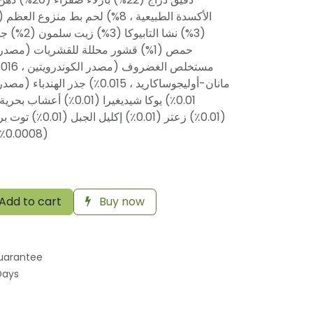
مانان-أوليجوساكاريد ، 0.015٪) جذ ،
(0.0008٪) توت العليق (0.0008٪)
Add to cart
Buy now
uarantee
Days