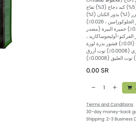
الأكسدة الطبيعية ، 8%) لحم بط منزوع العظم (5%) كبد دجاج (3%) تفاح
(3%) نشا التابيوكا (3%) زيت سلمون (2%) جزر (1%) بذور الكتان (1%)
حمص (1%) قشور محللة للقشريات (مصدر الجلوكوزامين ، 0.026٪)
مستخلص الغضروف (مصدر الكوندرويتين ، 0.016٪) خميرة البيرة (مصدر
ر الهندباء (مصدر الفركتو-أوليجوساكاريد
0.01٪) يوكا شيديغيرا (0.01٪) أعشاب بحرية (0.01٪) قشور بذرة لوزة
(0.01٪) زعتر (0.01٪) إكليل الجبل (0.01٪) توت بري (0.0008٪) توت أزرق
0.00
SR
Terms and Conditions
30-day money-back g
Shipping: 2-3 Business 