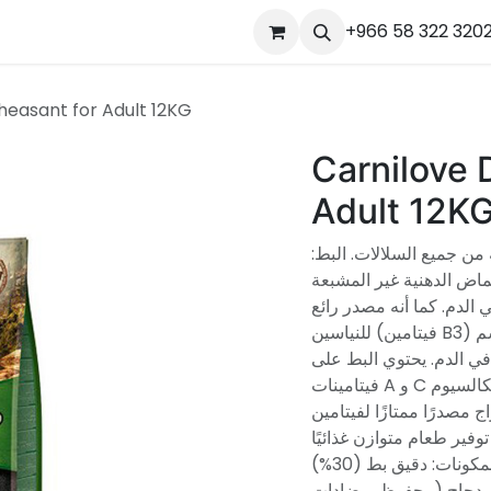
ourses
المساعدة
Appointment
Jobs
+966 58 322 320
Contact us
Ou
heasant for Adult 12KG
Carnilove 
Adult 12K
 من جميع السلالات. البط
بالأحماض الدهنية غير المشبعة
لدم. كما أنه مصدر رائع
للنياسين (فيتامين B3) الذي يلعب دورًا مهمًا في العمليات الأيضية للجسم
ي الدم. يحتوي البط على
فيتامينات A و C بالإضافة إلى معادن مهمة مثل الحديد والكالسيوم
بر الدراج مصدرًا ممتازًا لفيتامين
وفير طعام متوازن غذائيًا
وغنيًا يحتوي على جميع الأحماض الأمينية الأساسية. المكونات: دقيق بط (30%)
%) بازلاء صفراء (20%) دهن دجاج (محفوظ بمضادات