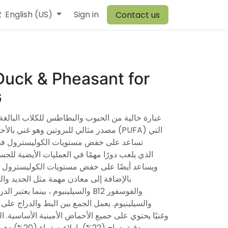
2
r Team
English (US)
Browiner
Sign in
Comen
Warehouse
Vory
Canvit
Contact us
Duck & Pheasant for
G
عبارة خالية من الحبوب والبطاطس للكلاب البالغة:
مصدر مثالي للبروتين وهو غني  (PUFA) التي
تساعد على خفض مستويات الكوليسترول في ا
ويساعد أيضًا على خفض مستويات الكوليسترول ف
والسيلينيوم ، بينما يعت B12 والفوسفور
والسيلينيوم. يعمل الجمع بين البط والدراج على ت
دقيق دراج (22