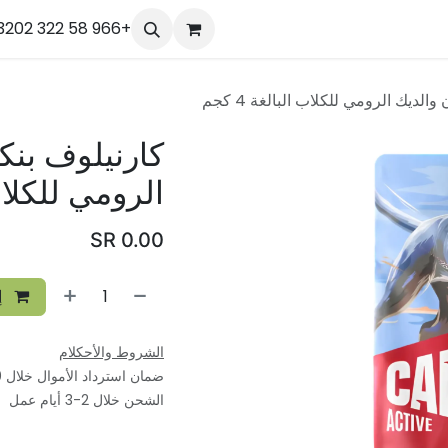
الدورات
Help
الموعد
الوظائف
+966 58 322 3202
تواصل معنا
Our Team
r
لديك الرومي للكلاب البالغة 4 كجم
كارنيلوف بنك
الرومي للكلاب ال
SR
0.00
إ
الشروط والأحكلام
ضمان استرداد الأموال خلال 30 يوم
الشحن خلال 2-3 أيام عمل